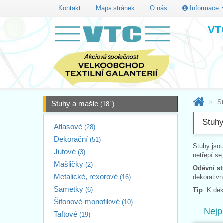
Kontakt
Mapa stránek
O nás
Informace
VTC
S
Stuhy a mašle
(181)
Stuhy
Atlasové
(28)
Dekorační
(51)
Stuhy jso
Jutové
(3)
netřepí se
Mašličky
(2)
Oděvní s
Metalické, rexorové
(16)
dekorativn
Sametky
(6)
Tip
: K de
Šifonové-monofilové
(10)
Nejp
Taftové
(19)