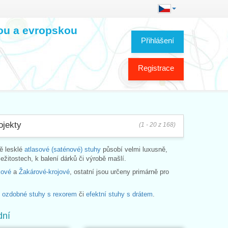
kou a evropskou
Přihlášení
Registrace
ojekty
(1 - 20 z 168)
ě lesklé
atlasové (saténové) stuhy
působí velmi luxusně,
ležitostech, k balení dárků či výrobě mašlí.
kové
a
Žakárové-krojové
, ostatní jsou určeny primárně pro
e
ozdobné stuhy s rexorem
či
efektní stuhy s drátem
.
dní