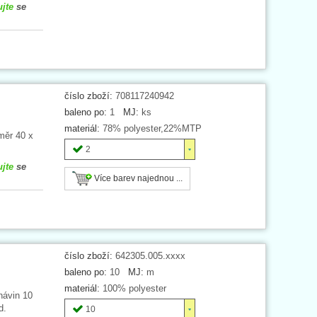
ujte
se
číslo zboží:
708117240942
baleno po:
1
MJ:
ks
materiál:
78% polyester,22%MTP
měr 40 x
2
ujte
se
Více barev najednou ...
číslo zboží:
642305.005.xxxx
baleno po:
10
MJ:
m
materiál:
100% polyester
návin 10
d.
10