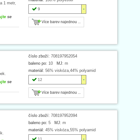
a 1 metr,
9
ujte
se
Více barev najednou ...
číslo zboží:
708197952054
baleno po:
10
MJ:
m
materiál:
56% viskóza,44% polyamid
ek.
12
ujte
se
Více barev najednou ...
číslo zboží:
708197952094
baleno po:
5
MJ:
m
materiál:
45% viskóza,55% polyamid
k.
11