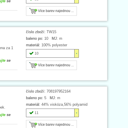
ujte
se
Více barev najednou ...
číslo zboží:
TW15
baleno po:
10
MJ:
m
materiál:
100% polyester
ena za 1
10
ujte
se
Více barev najednou ...
číslo zboží:
708197952164
baleno po:
5
MJ:
m
materiál:
44% viskóza,56% polyamid
ek.
11
ujte
se
Více barev najednou ...