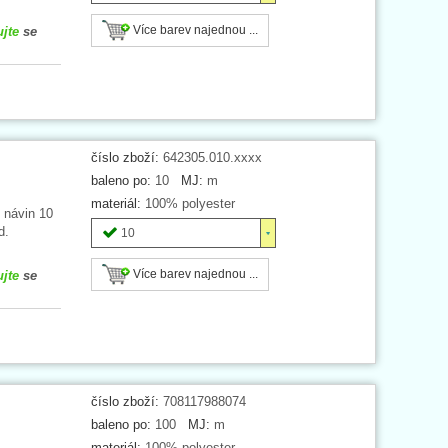
Více barev najednou ...
ujte
se
číslo zboží:
642305.010.xxxx
baleno po:
10
MJ:
m
materiál:
100% polyester
 návin 10
d.
10
Více barev najednou ...
ujte
se
číslo zboží:
708117988074
baleno po:
100
MJ:
m
materiál:
100% polyester