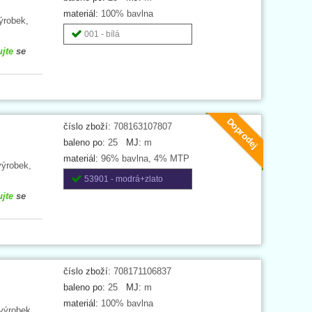
materiál:
100% bavlna
ýrobek,
001 - bílá
ujte
se
Doprodej
číslo zboží:
708163107807
baleno po:
25
MJ:
m
materiál:
96% bavlna, 4% MTP
výrobek,
53901 - modrá+zlato
ujte
se
číslo zboží:
708171106837
baleno po:
25
MJ:
m
materiál:
100% bavlna
výrobek,