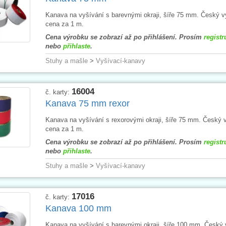
Kanava na vyšívání s barevnými okraji, šíře 75 mm. Český v
cena za 1 m.
Cena výrobku se zobrazí až po přihlášení. Prosím
registr
nebo
přihlaste
.
Stuhy a mašle
>
Vyšívací-kanavy
16004
č. karty:
Kanava 75 mm rexor
Kanava na vyšívání s rexorovými okraji, šíře 75 mm. Český 
cena za 1 m.
Cena výrobku se zobrazí až po přihlášení. Prosím
registr
nebo
přihlaste
.
Stuhy a mašle
>
Vyšívací-kanavy
17016
č. karty:
Kanava 100 mm
Kanava na vyšívání s barevnými okraji, šíře 100 mm. Český 