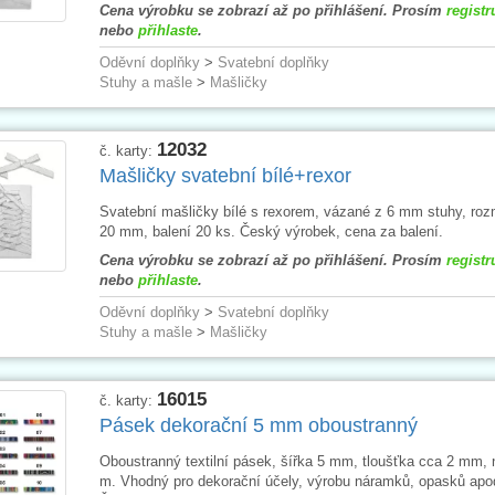
Cena výrobku se zobrazí až po přihlášení. Prosím
registr
nebo
přihlaste
.
Oděvní doplňky
>
Svatební doplňky
Stuhy a mašle
>
Mašličky
12032
č. karty:
Mašličky svatební bílé+rexor
Svatební mašličky bílé s rexorem, vázané z 6 mm stuhy, roz
20 mm, balení 20 ks. Český výrobek, cena za balení.
Cena výrobku se zobrazí až po přihlášení. Prosím
registr
nebo
přihlaste
.
Oděvní doplňky
>
Svatební doplňky
Stuhy a mašle
>
Mašličky
16015
č. karty:
Pásek dekorační 5 mm oboustranný
Oboustranný textilní pásek, šířka 5 mm, tloušťka cca 2 mm, 
m. Vhodný pro dekorační účely, výrobu náramků, opasků apo