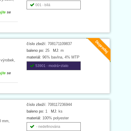
001 - bílá
ujte
se
Doprodej
číslo zboží:
708171109837
baleno po:
25
MJ:
m
materiál:
96% bavlna, 4% MTP
 výrobek,
53901 - modrá+zlato
ujte
se
číslo zboží:
708117236944
baleno po:
1
MJ:
ks
materiál:
100% polyester
20 mm,
- nedefinována