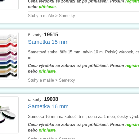
Cena výrobku se zobrazí až po přihlášení. Prosím
registr
nebo
přihlaste
.
Stuhy a mašle
>
Sametky
19515
č. karty:
Sametka 15 mm
Sametová stuha, šíře 15 mm, návin 10 m. Polský výrobek, c
m.
Cena výrobku se zobrazí až po přihlášení. Prosím
registr
nebo
přihlaste
.
Stuhy a mašle
>
Sametky
19008
č. karty:
Sametka 16 mm
Sametka 16 mm na kotouči 5 m, cena za 1 metr, český výrob
Cena výrobku se zobrazí až po přihlášení. Prosím
registr
nebo
přihlaste
.