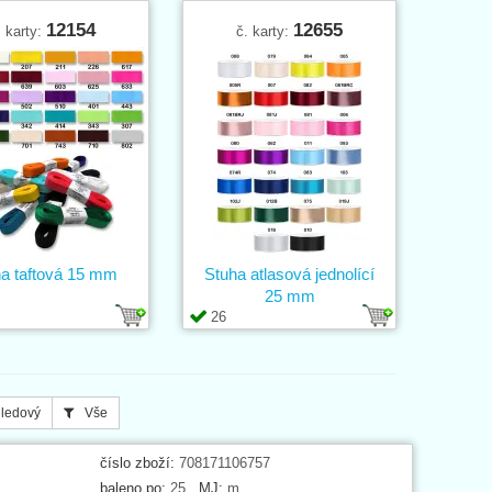
12154
12655
. karty:
č. karty:
a taftová 15 mm
Stuha atlasová jednolící
25 mm
26
ledový
Vše
číslo zboží:
708171106757
baleno po:
25
MJ:
m