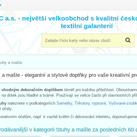
 a.s. - největší velkoobchod s kvalitní čes
textilní galanterií
tuhy a mašle
 a mašle - elegantní a stylové doplňky pro vaše kreativní pr
u
vhodným dekoračním doplňkem
téměř pro každou příležitost. Oboustrann
, na dotek jsou hladké a tvárné. Používají se velice často při slavnostních pří
tuhy
naleznete v podkategoriích
Sametky
,
Trikolory, rypsové
,
Vyšívané-zoub
í účely.
korativním účelům, např. k vazbě květin či dekorování interiéru, doporučujem
rodávanější v kategorii Stuhy a mašle za posledních 60 