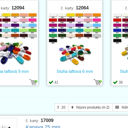
12094
12064
 karty:
č. karty:
č
ha taftová 9 mm
Stuha taftová 6 mm
Stuh
41
39
20
Název produktu (A-Z)
Náh
17009
č. karty:
Kanava 75 mm