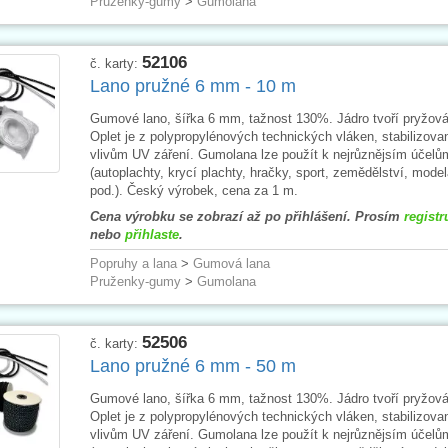
Pruženky-gumy
>
Gumolana
52106
č. karty:
Lano pružné 6 mm - 10 m
Gumové lano, šířka 6 mm, tažnost 130%. Jádro tvoří pryžová
Oplet je z polypropylénových technických vláken, stabilizova
vlivům UV záření. Gumolana lze použít k nejrůznějsím účelů
(autoplachty, krycí plachty, hračky, sport, zemědělství, model
pod.). Český výrobek, cena za 1 m.
Cena výrobku se zobrazí až po přihlášení. Prosím
registr
nebo
přihlaste
.
Popruhy a lana
>
Gumová lana
Pruženky-gumy
>
Gumolana
52506
č. karty:
Lano pružné 6 mm - 50 m
Gumové lano, šířka 6 mm, tažnost 130%. Jádro tvoří pryžová
Oplet je z polypropylénových technických vláken, stabilizova
vlivům UV záření. Gumolana lze použít k nejrůznějsím účelů