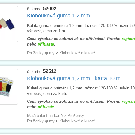
52002
č. karty:
Klobouková guma 1,2 mm
Kulatá guma o průměru 1,2 mm, tažnost 120-130 %, návin 5
výrobek, cena za 1 m.
Cena výrobku se zobrazí až po přihlášení. Prosím
registr
nebo
přihlaste
.
Pruženky-gumy
>
Kloboukové a kulaté
52512
č. karty:
Klobouková guma 1,2 mm - karta 10 m
Kulatá guma o průměru 1,2 mm, tažnost 120-130 %, návin 1
výrobek, cena za kartu.
Cena výrobku se zobrazí až po přihlášení. Prosím
registr
nebo
přihlaste
.
Malá balení na kartě
>
Pruženky
Pruženky-gumy
>
Kloboukové a kulaté