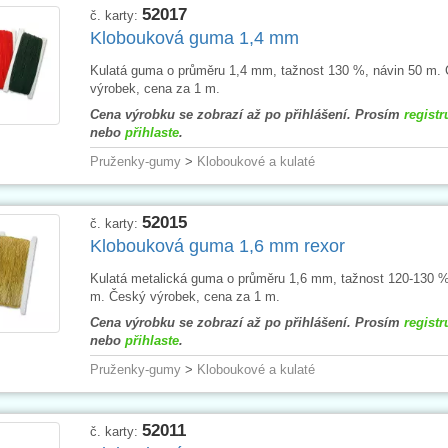
52017
č. karty:
Klobouková guma 1,4 mm
Kulatá guma o průměru 1,4 mm, tažnost 130 %, návin 50 m.
výrobek, cena za 1 m.
Cena výrobku se zobrazí až po přihlášení. Prosím
registr
nebo
přihlaste
.
Pruženky-gumy
>
Kloboukové a kulaté
52015
č. karty:
Klobouková guma 1,6 mm rexor
Kulatá metalická guma o průměru 1,6 mm, tažnost 120-130 %
m. Český výrobek, cena za 1 m.
Cena výrobku se zobrazí až po přihlášení. Prosím
registr
nebo
přihlaste
.
Pruženky-gumy
>
Kloboukové a kulaté
52011
č. karty: