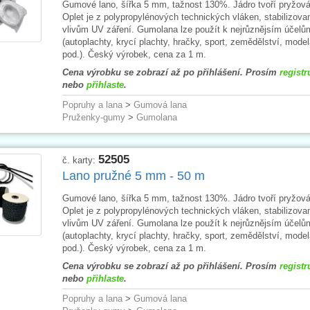
Gumové lano, šířka 5 mm, tažnost 130%. Jádro tvoří pryžová
Oplet je z polypropylénových technických vláken, stabilizova
vlivům UV záření. Gumolana lze použít k nejrůznějsím účelů
(autoplachty, krycí plachty, hračky, sport, zemědělství, model
pod.). Český výrobek, cena za 1 m.
Cena výrobku se zobrazí až po přihlášení. Prosím
registr
nebo
přihlaste
.
Popruhy a lana
>
Gumová lana
Pruženky-gumy
>
Gumolana
52505
č. karty:
Lano pružné 5 mm - 50 m
Gumové lano, šířka 5 mm, tažnost 130%. Jádro tvoří pryžová
Oplet je z polypropylénových technických vláken, stabilizova
vlivům UV záření. Gumolana lze použít k nejrůznějsím účelů
(autoplachty, krycí plachty, hračky, sport, zemědělství, model
pod.). Český výrobek, cena za 1 m.
Cena výrobku se zobrazí až po přihlášení. Prosím
registr
nebo
přihlaste
.
Popruhy a lana
>
Gumová lana