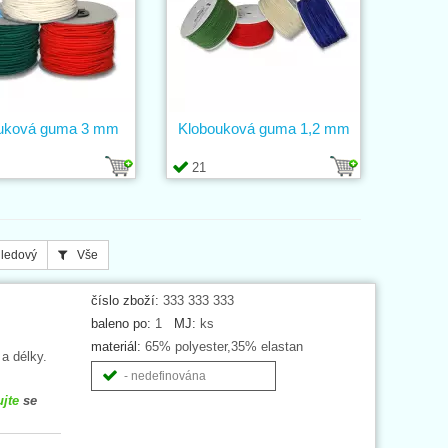
uková guma 3 mm
Klobouková guma 1,2 mm
21
ledový
Vše
číslo zboží:
333 333 333
baleno po:
1
MJ:
ks
materiál:
65% polyester,35% elastan
 a délky.
- nedefinována
ujte
se