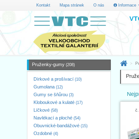
Kontakt
Mapa stránek
O nás
Informace
VTC
P
Pruženky-gumy
(208)
Pruž
Dírkové a prošívací
(10)
Gumolana
(12)
Nejp
Gumy se šňůrou
(3)
Kloboukové a kulaté
(17)
Líčkové
(58)
č.
Navlékací a ploché
(54)
Obuvnické-bandážové
(15)
Ozdobné
(4)