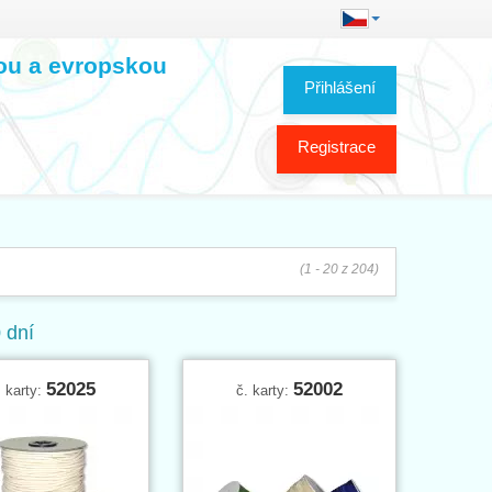
kou a evropskou
Přihlášení
Registrace
(1 - 20 z 204)
 dní
52025
52002
. karty:
č. karty: