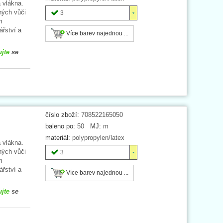
 vlákna.
ných vůči
3
m
ářství a
Více barev najednou ...
ujte
se
číslo zboží:
708522165050
baleno po:
50
MJ:
m
materiál:
polypropylen/latex
 vlákna.
ných vůči
3
m
ářství a
Více barev najednou ...
ujte
se