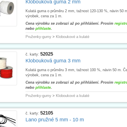
Klobouková guma 2 mm
Kulatá guma o průměru 2 mm, tažnost 120-130 %, návin 50 
výrobek, cena za 1 m.
Cena výrobku se zobrazí až po přihlášení. Prosím
registr
nebo
přihlaste
.
Pruženky-gumy
>
Kloboukové a kulaté
52025
č. karty:
Klobouková guma 3 mm
Kulatá guma o průměru 3 mm, tažnost 100 %, návin 50 m. Č
výrobek, cena za 1 m.
Cena výrobku se zobrazí až po přihlášení. Prosím
registr
nebo
přihlaste
.
Pruženky-gumy
>
Kloboukové a kulaté
52105
č. karty:
Lano pružné 5 mm - 10 m