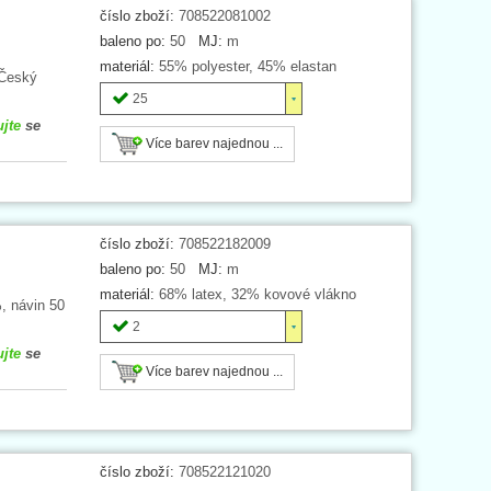
číslo zboží:
708522081002
baleno po:
50
MJ:
m
materiál:
55% polyester, 45% elastan
 Český
25
ujte
se
Více barev najednou ...
číslo zboží:
708522182009
baleno po:
50
MJ:
m
materiál:
68% latex, 32% kovové vlákno
, návin 50
2
ujte
se
Více barev najednou ...
číslo zboží:
708522121020