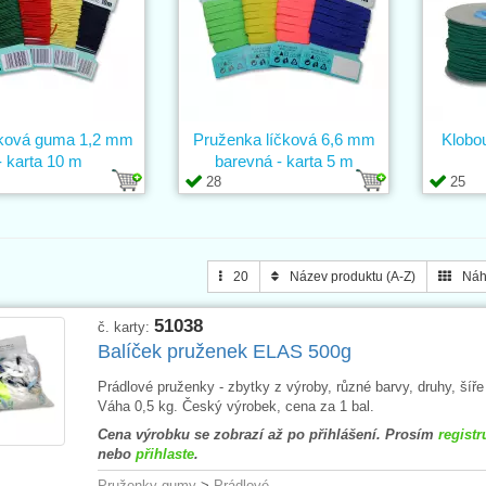
ková guma 1,2 mm
Pruženka líčková 6,6 mm
Klobo
- karta 10 m
barevná - karta 5 m
28
25
20
Název produktu (A-Z)
Náh
51038
č. karty:
Balíček pruženek ELAS 500g
Prádlové pruženky - zbytky z výroby, různé barvy, druhy, šíře
Váha 0,5 kg. Český výrobek, cena za 1 bal.
Cena výrobku se zobrazí až po přihlášení. Prosím
registr
nebo
přihlaste
.
Pruženky-gumy
>
Prádlové