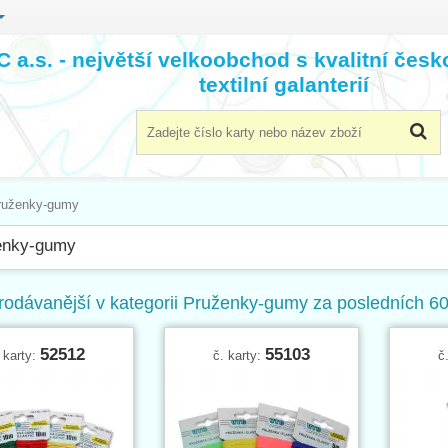
 a.s. - největší velkoobchod s kvalitní čes
textilní galanterií
ruženky-gumy
enky-gumy
rodávanější v kategorii Pruženky-gumy za posledních 60
52512
55103
 karty:
č. karty:
č