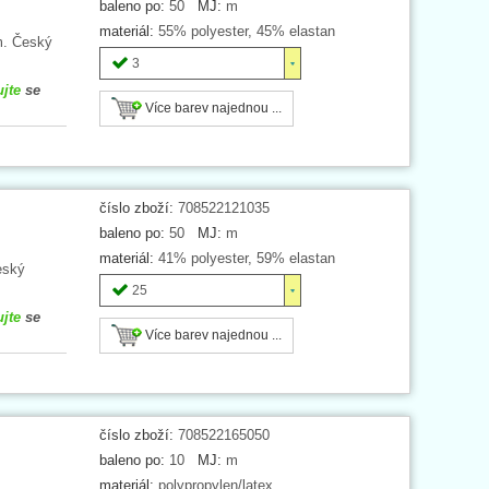
baleno po:
50
MJ:
m
materiál:
55% polyester, 45% elastan
m. Český
3
ujte
se
Více barev najednou ...
číslo zboží:
708522121035
baleno po:
50
MJ:
m
materiál:
41% polyester, 59% elastan
eský
25
ujte
se
Více barev najednou ...
číslo zboží:
708522165050
baleno po:
10
MJ:
m
materiál:
polypropylen/latex