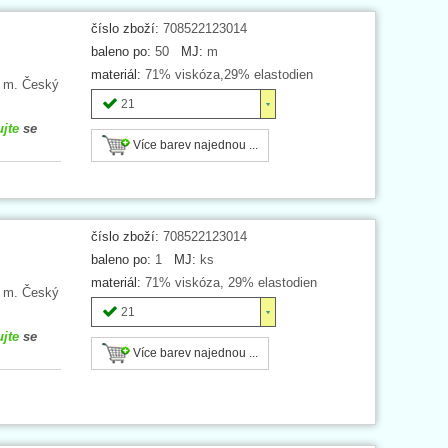
číslo zboží:
708522123014
baleno po:
50
MJ:
m
materiál:
71% viskóza,29% elastodien
0 m. Český
21
ujte
se
Více barev najednou ...
číslo zboží:
708522123014
baleno po:
1
MJ:
ks
materiál:
71% viskóza, 29% elastodien
0 m. Český
21
ujte
se
Více barev najednou ...