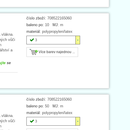
číslo zboží:
708522165060
baleno po:
10
MJ:
m
materiál:
polypropylen/latex
 vlákna.
ných vůči
3
m
ářství a
Více barev najednou ...
ujte
se
číslo zboží:
708522165060
baleno po:
50
MJ:
m
materiál:
polypropylen/latex
 vlákna.
ných vůči
3
m