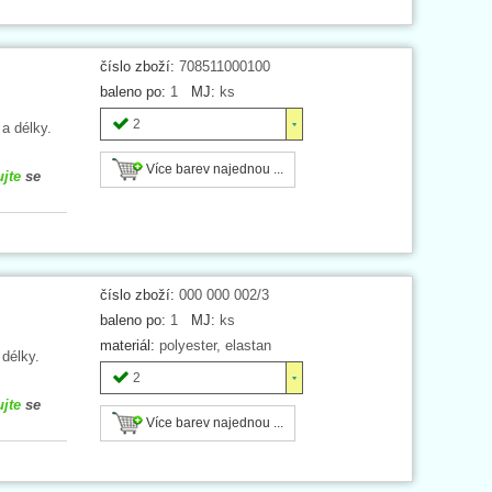
číslo zboží:
708511000100
baleno po:
1
MJ:
ks
2
 a délky.
Více barev najednou ...
ujte
se
číslo zboží:
000 000 002/3
baleno po:
1
MJ:
ks
materiál:
polyester, elastan
 délky.
2
ujte
se
Více barev najednou ...