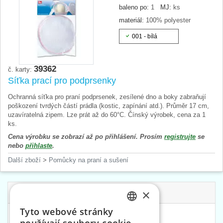
baleno po:
1
MJ:
ks
materiál:
100% polyester
001 - bílá
39362
č. karty:
Síťka prací pro podprsenky
Ochranná síťka pro praní podprsenek, zesílené dno a boky zabraňují
poškození tvrdých částí prádla (kostic, zapínání atd.). Průměr 17 cm,
uzavíratelná zipem. Lze prát až do 60°C. Čínský výrobek, cena za 1
ks.
Cena výrobku se zobrazí až po přihlášení. Prosím
registrujte
se
nebo
přihlaste
.
Další zboží
>
Pomůcky na praní a sušení
×
Související kategorie
Tyto webové stránky
CZECH
Dámský program