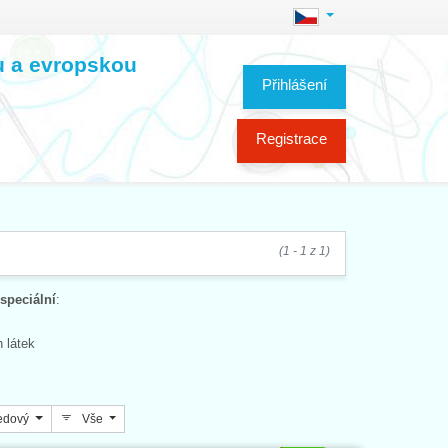
ou a evropskou
Přihlášení
Registrace
(1 - 1 z 1)
 speciální
:
 látek
edový
Vše