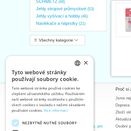
SCHMETZ
(44)
Jehly strojové průmyslové
(53)
Jehly vyšívací a hobby
(46)
Navlékače a náprstky
(21)
Všechny kategorie
×
Tyto webové stránky
CZECH
používají soubory cookie.
SLOVAK
Tato webová stránka používá cookies ke
Informace
Proč si 
zlepšení uživatelského zážitku. Používáním
ENGLISH
Úvodní strana
Jsme nejv
naší webové stránky souhlasíte s použitím
GERMAN
všech cookies v souladu s našimi zásadami
Kontakt
Doprava 
používání cookies.
Více informací
Mapa stránek
Zboží sk
O nás
Aktualiz
NEZBYTNĚ NUTNÉ SOUBORY
Obchodní podmínky e-shopu VTC, a.s. pro
Osobní p