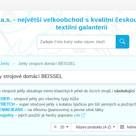
a.s. - největší velkoobchod s kvalitní česk
textilní galanterií
Jehly
Jehly strojové domácí BEISSEL
y strojové domácí BEISSEL
 strojové jehly obsahuje mimo klasických jehel do šicích strojů i
následující
EDER
– strojové jehly pro všechny typy kůže
TRETCH
– super strečové jehly s kulatou špičkou pro šití jemných a pružných
ENIM/JEANS
– na riflovinu (jeansovinu) a pevné silné látky
ojjehly
– jejich použití je hezky popsáno
zde
20
Název produktu (A-Z)
Náhl