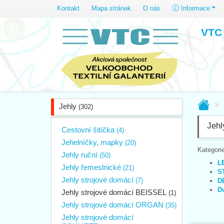
Kontakt
Mapa stránek
O nás
Informace
VTC 
Jehly
(302)
Jehl
Cestovní šitíčka
(4)
Jehelníčky, mapky
(20)
Kategorie
Jehly ruční
(50)
L
Jehly řemeslnické
(21)
S
Jehly strojové domácí
(7)
D
Dv
Jehly strojové domácí BEISSEL
(1)
Jehly strojové domácí ORGAN
(35)
Jehly strojové domácí