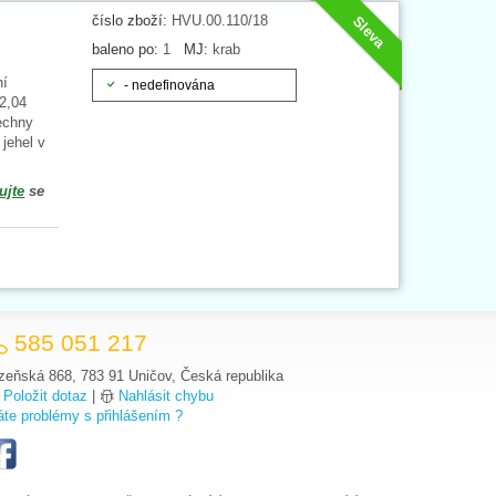
číslo zboží:
HVU.00.110/18
Sleva
baleno po:
1
MJ:
krab
ní
- nedefinována
 2,04
echny
 jehel v
ujte
se
585 051 217
zeňská 868, 783 91 Uničov, Česká republika
Položit dotaz
|
Nahlásit chybu
te problémy s přihlášením ?