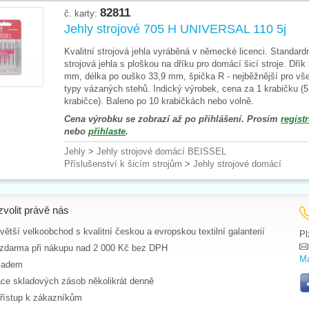
82811
č. karty:
Jehly strojové 705 H UNIVERSAL 110 5j
Kvalitní strojová jehla vyráběná v německé licenci. Standard
strojová jehla s ploškou na dříku pro domácí šicí stroje. Dřík
mm, délka po ouško 33,9 mm, špička R - nejběžnější pro vš
typy vázaných stehů. Indický výrobek, cena za 1 krabičku (5
krabičce). Baleno po 10 krabičkách nebo volně.
Cena výrobku se zobrazí až po přihlášení. Prosím
registr
nebo
přihlaste
.
Jehly
>
Jehly strojové domácí BEISSEL
Příslušenství k šicím strojům
>
Jehly strojové domácí
zvolit právě nás
ětší velkoobchod s kvalitní českou a evropskou textilní galanterií
Pl
zdarma při nákupu nad 2 000 Kč bez DPH
Má
ladem
ace skladových zásob několikrát denně
řístup k zákazníkům