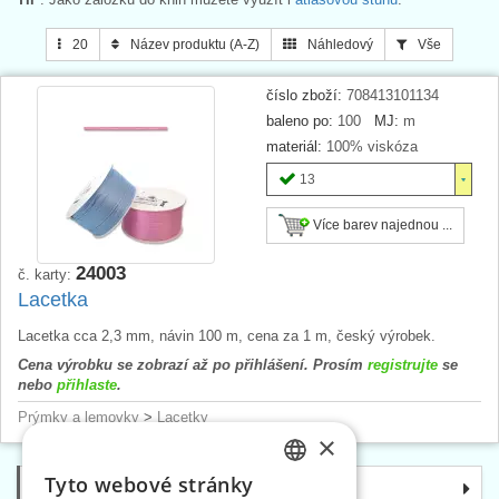
20
Název produktu (A-Z)
Náhledový
Vše
číslo zboží:
708413101134
baleno po:
100
MJ:
m
materiál:
100% viskóza
13
Více barev najednou ...
24003
č. karty:
Lacetka
Lacetka cca 2,3 mm, návin 100 m, cena za 1 m, český výrobek.
Cena výrobku se zobrazí až po přihlášení. Prosím
registrujte
se
nebo
přihlaste
.
Prýmky a lemovky
>
Lacetky
×
Tyto webové stránky
Kategorie
CZECH