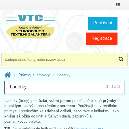
Přepno
menu
Přihlášení
Registrace
Prýmky a lemovky
Lacetky
Lacetky
(1 - 1 z 1)
Lacetky (tresy) jsou
úzké
,
velmi jemné
proplétané ploché
prýmky
s
lesklým
hladkým oboulícním
povrchem
. Používají se v textilním
průmyslu především ke
zdobení oděvů
, nebo také v knihařství jako
knižní záložka
do knih a různých diářů, zápisníků a
poznámkových bloků.
TIP
: Jako záložku do knih můžete využít i
atlasovou stuhu
.