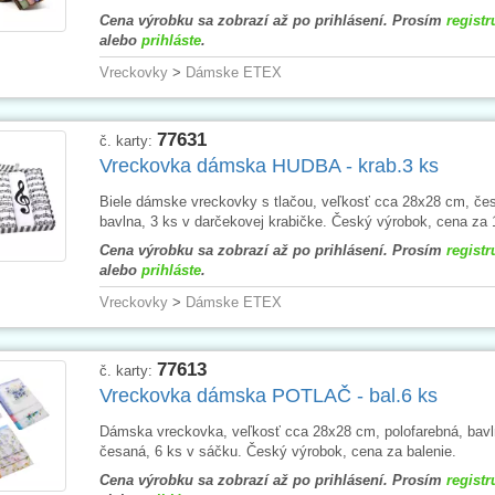
Cena výrobku sa zobrazí až po prihlásení. Prosím
registr
alebo
prihláste
.
Vreckovky
>
Dámske ETEX
77631
č. karty:
Vreckovka dámska HUDBA - krab.3 ks
Biele dámske vreckovky s tlačou, veľkosť cca 28x28 cm, če
bavlna, 3 ks v darčekovej krabičke. Český výrobok, cena za 
Cena výrobku sa zobrazí až po prihlásení. Prosím
registr
alebo
prihláste
.
Vreckovky
>
Dámske ETEX
77613
č. karty:
Vreckovka dámska POTLAČ - bal.6 ks
Dámska vreckovka, veľkosť cca 28x28 cm, polofarebná, bav
česaná, 6 ks v sáčku. Český výrobok, cena za balenie.
Cena výrobku sa zobrazí až po prihlásení. Prosím
registr