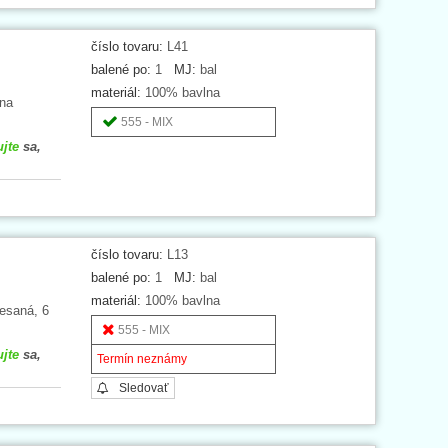
číslo tovaru:
L41
balené po:
1
MJ:
bal
materiál:
100% bavlna
lna
555 - MIX
ujte
sa,
číslo tovaru:
L13
balené po:
1
MJ:
bal
materiál:
100% bavlna
esaná, 6
555 - MIX
ujte
sa,
Termín neznámy
Sledovať