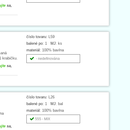
ujte
sa,
číslo tovaru:
L59
balené po:
1
MJ:
ks
materiál:
100% bavlna
saná
1 krabičku.
- nedefinována
ujte
sa,
číslo tovaru:
L26
balené po:
1
MJ:
bal
materiál:
100% bavlna
lna
555 - MIX
ujte
sa,