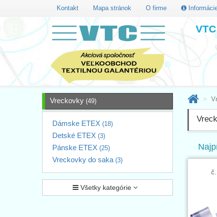
Kontakt
Mapa stránok
O firme
Informáci
VTC 
V
Vreckovky
(49)
Vrec
Dámske ETEX
(18)
Detské ETEX
(3)
Najp
Pánske ETEX
(25)
Vreckovky do saka
(3)
č.
Všetky kategórie