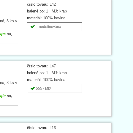
číslo tovaru:
L42
balené po:
1
MJ:
krab
materiál:
100% bavlna
ná, 3 ks v
- nedefinována
ujte
sa,
číslo tovaru:
L47
balené po:
1
MJ:
krab
materiál:
100% bavlna
ná, 3 ks v
555 - MIX
ujte
sa,
číslo tovaru:
L16