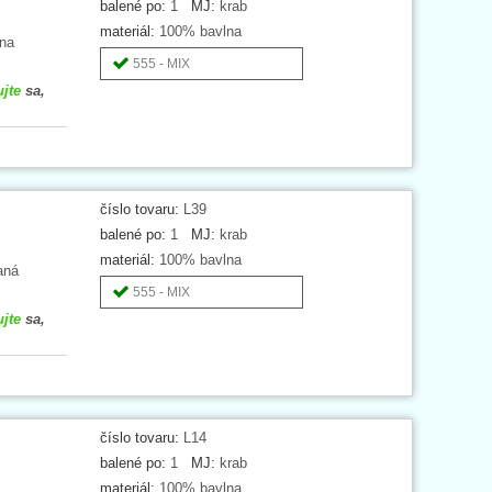
balené po:
1
MJ:
krab
materiál:
100% bavlna
lna
555 - MIX
ujte
sa,
číslo tovaru:
L39
balené po:
1
MJ:
krab
materiál:
100% bavlna
aná
555 - MIX
ujte
sa,
číslo tovaru:
L14
balené po:
1
MJ:
krab
materiál:
100% bavlna