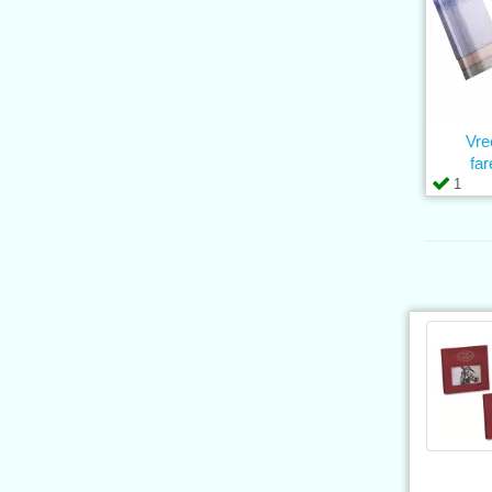
Vre
far
1