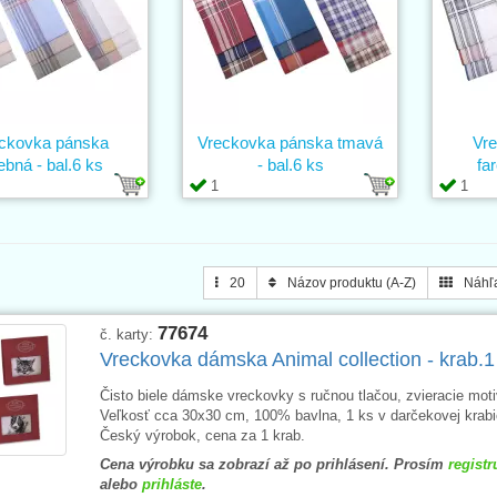
ckovka pánska
Vreckovka pánska tmavá
Vr
ebná - bal.6 ks
- bal.6 ks
fa
1
1
20
Názov produktu (A-Z)
Náhľ
77674
č. karty:
Vreckovka dámska Animal collection - krab.1
Čisto biele dámske vreckovky s ručnou tlačou, zvieracie moti
Veľkosť cca 30x30 cm, 100% bavlna, 1 ks v darčekovej krabi
Český výrobok, cena za 1 krab.
Cena výrobku sa zobrazí až po prihlásení. Prosím
registr
alebo
prihláste
.