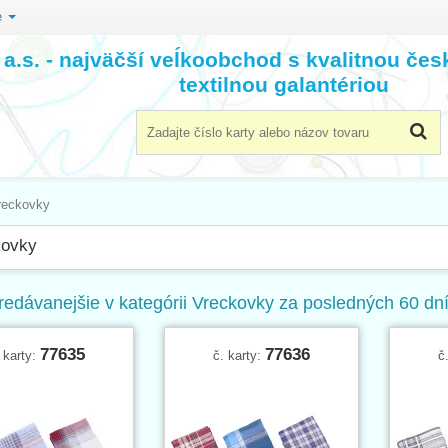
e
a.s. - najväčší veĺkoobchod s kvalitnou če
textilnou galantériou
reckovky
kovky
redávanejšie v kategórii Vreckovky za posledných 60 dn
77635
77636
 karty:
č. karty:
č