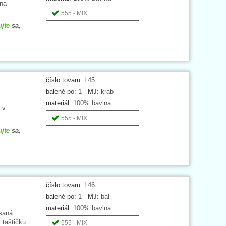
lna
555 - MIX
ujte
sa,
číslo tovaru:
L45
balené po:
1
MJ:
krab
materiál:
100% bavlna
 v
555 - MIX
ujte
sa,
číslo tovaru:
L46
balené po:
1
MJ:
bal
materiál:
100% bavlna
saná
 taštičku.
555 - MIX