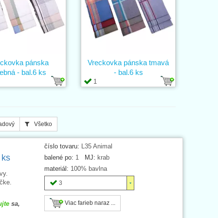
eckovka pánska
Vreckovka pánska tmavá
rebná - bal.6 ks
- bal.6 ks
1
adový
Všetko
číslo tovaru:
L35 Animal
 ks
balené po:
1
MJ:
krab
materiál:
100% bavlna
vy.
čke.
3
Viac farieb naraz ...
ujte
sa,