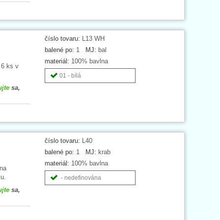
číslo tovaru:
L13 WH
balené po:
1
MJ:
bal
materiál:
100% bavlna
 6 ks v
01 - bílá
ujte
sa,
číslo tovaru:
L40
balené po:
1
MJ:
krab
materiál:
100% bavlna
lna
u.
- nedefinována
ujte
sa,