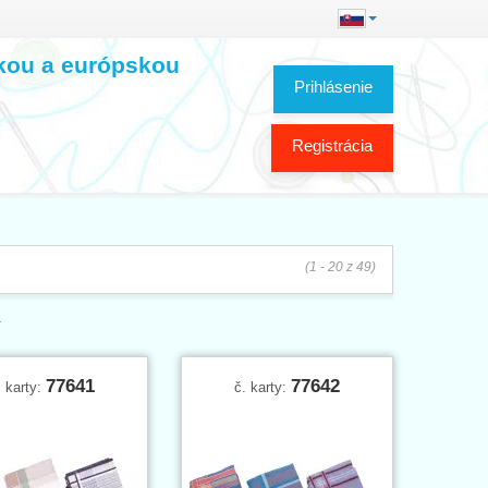
skou a európskou
Prihlásenie
Registrácia
(1 - 20 z 49)
í
77641
77642
. karty:
č. karty: