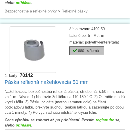
alebo
prihláste
.
Bezpečnostné a reflexné prvky
>
Reflexné pásky
číslo tovaru:
4102.50
balené po:
5
MJ:
m
materiál:
polyethylentereftalát
880 - stříbrná
70142
č. karty:
Páska reflexná nažehlovacia 50 mm
Nažehlovacia bezpečnostná reflexná páska, strieborná, š.50 mm, cena
za 1 m. Návod: 1) Nastavte žehličku na 110-130 ° C. 2) Ostráňte modrú
kryciu fóliu. 3) Pásku priložte (matnou stranou dole) na čistú
podkladovú látku, prekryte suchou, tenkou látkou a zažehľujte po dobu
cca 1 minúty. 4) Po vychladnutiu odstráňte kryciu fóliu.
Cena výrobku sa zobrazí až po prihlásení. Prosím
registrujte
sa,
alebo
prihláste
.