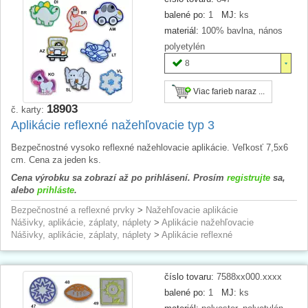
balené po:
1
MJ:
ks
materiál:
100% bavlna, nános
polyetylén
8
Viac farieb naraz ...
18903
č. karty:
Aplikácie reflexné nažehľovacie typ 3
Bezpečnostné vysoko reflexné nažehlovacie aplikácie. Veľkosť 7,5x6
cm. Cena za jeden ks.
Cena výrobku sa zobrazí až po prihlásení. Prosím
registrujte
sa,
alebo
prihláste
.
Bezpečnostné a reflexné prvky
>
Nažehľovacie aplikácie
Nášivky, aplikácie, záplaty, náplety
>
Aplikácie nažehľovacie
Nášivky, aplikácie, záplaty, náplety
>
Aplikácie reflexné
číslo tovaru:
7588xx000.xxxx
balené po:
1
MJ:
ks