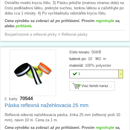
Ostráňte modrú kryciu fóliu. 3) Pásku priložte (matnou stranou dole) na
čistú podkladovú látku, prekryte suchou, tenkou látkou a zažehľujte po
dobu cca 1 minúty. 4) Po vychladnutiu odstráňte kryciu fóliu.
Cena výrobku sa zobrazí až po prihlásení. Prosím
registrujte
sa,
alebo
prihláste
.
Bezpečnostné a reflexné prvky
>
Reflexné pásky
číslo tovaru:
504/B
balené po:
10
MJ:
m
materiál:
100% polyester
3
Viac farieb naraz ...
70544
č. karty:
Páska reflexná nažehlovacia 25 mm
Reflexná odevná nažehlovacia páska, šírka 25 mm (reflexný pruh 10
mm), návin 10 m. Cena za 1 m.
Cena výrobku sa zobrazí až po prihlásení. Prosím
registrujte
sa,