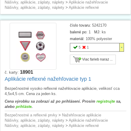
Nášivky, aplikácie, záplaty, náplety
>
Aplikácie nažehľovacie
Nášivky, aplikácie, záplaty, náplety
>
Aplikácie reflexné
číslo tovaru:
5242170
balené po:
1
MJ:
ks
materiál:
100% polyester
5
1
Viac farieb naraz ...
18901
č. karty:
Aplikácie reflexné nažehľovacie typ 1
Bezpečnostné vysoko reflexné nažehlovacie aplikácie, velikosť cca
4,5x4,5 cm. Cena za jeden ks.
Cena výrobku sa zobrazí až po prihlásení. Prosím
registrujte
sa,
alebo
prihláste
.
Bezpečnostné a reflexné prvky
>
Nažehľovacie aplikácie
Nášivky, aplikácie, záplaty, náplety
>
Aplikácie nažehľovacie
Nášivky, aplikácie, záplaty, náplety
>
Aplikácie reflexné