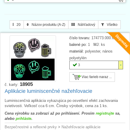
20
Názov produktu (A-Z)
Náhľadový
Všetko
Dopredaj
číslo tovaru:
174773.000.00x
balené po:
1
MJ:
ks
materiál:
polyester, nános
polyetylén
3
Viac farieb naraz ...
18905
č. karty:
Aplikácie luminiscenčné nažehľovacie
Luminiscenčná aplikácia vykazujúca po osvetlení efekt zachovania
svietivosti. Veľkosť cca 6 cm. Čínsky výrobok, cena za 1 ks.
Cena výrobku sa zobrazí až po prihlásení. Prosím
registrujte
sa,
alebo
prihláste
.
Bezpečnostné a reflexné prvky
>
Nažehľovacie aplikácie