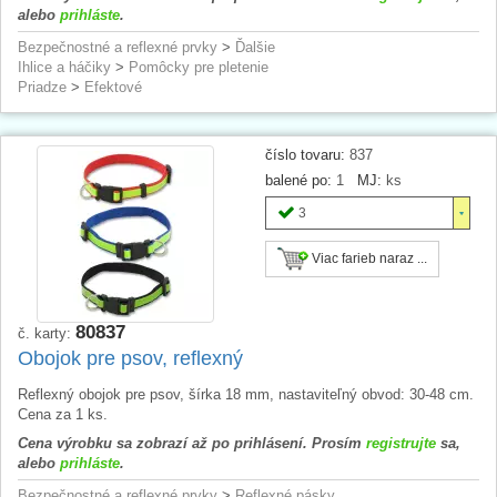
alebo
prihláste
.
Bezpečnostné a reflexné prvky
>
Ďalšie
Ihlice a háčiky
>
Pomôcky pre pletenie
Priadze
>
Efektové
číslo tovaru:
837
balené po:
1
MJ:
ks
3
Viac farieb naraz ...
80837
č. karty:
Obojok pre psov, reflexný
Reflexný obojok pre psov, šírka 18 mm, nastaviteľný obvod: 30-48 cm.
Cena za 1 ks.
Cena výrobku sa zobrazí až po prihlásení. Prosím
registrujte
sa,
alebo
prihláste
.
Bezpečnostné a reflexné prvky
>
Reflexné pásky