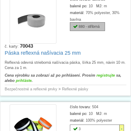
balené po:
10
MJ:
m
materiál:
70% polyester, 30%
bavlna
880 - stříbrná
70043
č. karty:
Páska reflexná našívacia 25 mm
Reflexná odevná strieborná našívacia páska, šírka 25 mm, návin 10 m.
Cena za 1 m.
Cena výrobku sa zobrazí až po prihlásení. Prosím
registrujte
sa,
alebo
prihláste
.
Bezpečnostné a reflexné prvky
>
Reflexné pásky
číslo tovaru:
504
balené po:
10
MJ:
m
materiál:
100% polyester
3