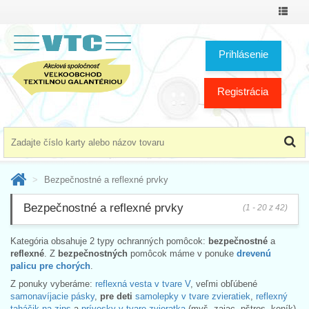
Prepnú
menu
Prihlásenie
Registrácia
Bezpečnostné a reflexné prvky
Bezpečnostné a reflexné prvky
(1 - 20 z 42)
Kategória obsahuje 2 typy ochranných pomôcok:
bezpečnostné
a
reflexné
. Z
bezpečnostných
pomôcok máme v ponuke
drevenú
palicu pre chorých
.
Z ponuky vyberáme:
reflexná vesta v tvare V
, veľmi obľúbené
samonavíjacie pásky
,
pre deti
samolepky v tvare zvieratiek
,
reflexný
taháčik na zips
a
prívesky v tvare zvieratka
(myš, zajac, pštros, koník).