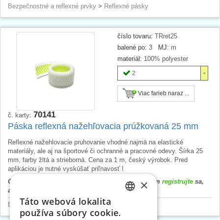
Bezpečnostné a reflexné prvky
>
Reflexné pásky
číslo tovaru:
TRret25
balené po:
3
MJ:
m
materiál:
100% polyester
2
Viac farieb naraz ...
70141
č. karty:
Páska reflexná nažehľovacia prúžkovaná 25 mm
Reflexné nažehlovacie pruhovanie vhodné najmä na elastické
materiály, ale aj na športové či ochranné a pracovné odevy. Šírka 25
mm, farby žltá a strieborná. Cena za 1 m, český výrobok. Pred
aplikáciou je nutné vyskúšať priľnavosť !
×
Cena výrobku sa zobrazí až po prihlásení. Prosím
registrujte
sa,
alebo
prihláste
.
Táto webová lokalita
CZECH
Bezpečnostné a reflexné prvky
>
Reflexné pásky
používa súbory cookie.