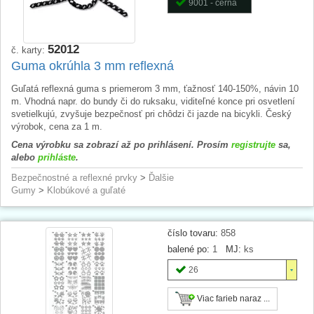
9001 - černá
52012
č. karty:
Guma okrúhla 3 mm reflexná
Guľatá reflexná guma s priemerom 3 mm, ťažnosť 140-150%, návin 10
m. Vhodná napr. do bundy či do ruksaku, viditeľné konce pri osvetlení
svetielkujú, zvyšuje bezpečnosť pri chôdzi či jazde na bicykli. Český
výrobok, cena za 1 m.
Cena výrobku sa zobrazí až po prihlásení. Prosím
registrujte
sa,
alebo
prihláste
.
Bezpečnostné a reflexné prvky
>
Ďalšie
Gumy
>
Klobúkové a guľaté
číslo tovaru:
858
balené po:
1
MJ:
ks
26
Viac farieb naraz ...