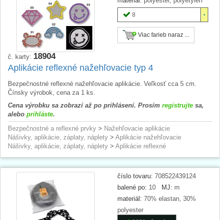
materiál:
polyester, polyetylén
8
Viac farieb naraz ...
18904
č. karty:
Aplikácie reflexné nažehľovacie typ 4
Bezpečnostné reflexné nažehľovacie aplikácie. Veľkosť cca 5 cm.
Čínsky výrobok, cena za 1 ks.
Cena výrobku sa zobrazí až po prihlásení. Prosím
registrujte
sa,
alebo
prihláste
.
Bezpečnostné a reflexné prvky
>
Nažehľovacie aplikácie
Nášivky, aplikácie, záplaty, náplety
>
Aplikácie nažehľovacie
Nášivky, aplikácie, záplaty, náplety
>
Aplikácie reflexné
číslo tovaru:
708522439124
balené po:
10
MJ:
m
materiál:
70% elastan, 30%
polyester