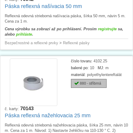
Páska reflexná našívacia 50 mm
Reflexná odevná strieborná našívacia páska, šírka 50 mm, návin 5 m.
Cena za 1 m.
Cena výrobku sa zobrazí až po prihlásení. Prosím
registrujte
sa,
alebo
prihláste
.
Bezpečnostné a reflexné prvky
>
Reflexné pásky
číslo tovaru:
4102.25
balené po:
10
MJ:
m
materiál:
polyethylentereftalát
880 - stříbrná
70143
č. karty:
Páska reflexná nažehlovacia 25 mm
Reflexná odevná strieborná nažehlovacia páska, šírka 25 mm, návin 10
m. Cena za 1 m. Návod: 1) Nastavte žehličku na 110-130 ° C. 2)