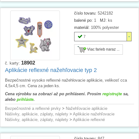
číslo tovaru:
5242182
balené po:
1
MJ:
ks
materiál:
100% polyester
7
Viac farieb naraz ...
18902
č. karty:
Aplikácie reflexné nažehľovacie typ 2
Bezpečnostné vysoko reflexné nažehlovacie aplikácie, velikosť cca
4,5x4,5 cm. Cena za jeden ks.
Cena výrobku sa zobrazí až po prihlásení. Prosím
registrujte
sa,
alebo
prihláste
.
Bezpečnostné a reflexné prvky
>
Nažehľovacie aplikácie
Nášivky, aplikácie, záplaty, náplety
>
Aplikácie nažehľovacie
Nášivky, aplikácie, záplaty, náplety
>
Aplikácie reflexné
číslo tovaru:
847