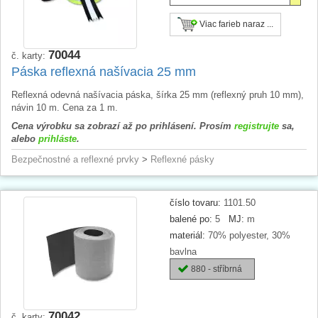
Viac farieb naraz ...
70044
č. karty:
Páska reflexná našívacia 25 mm
Reflexná odevná našívacia páska, šírka 25 mm (reflexný pruh 10 mm),
návin 10 m. Cena za 1 m.
Cena výrobku sa zobrazí až po prihlásení. Prosím
registrujte
sa,
alebo
prihláste
.
Bezpečnostné a reflexné prvky
>
Reflexné pásky
číslo tovaru:
1101.50
balené po:
5
MJ:
m
materiál:
70% polyester, 30%
bavlna
880 - stříbrná
70042
č. karty: