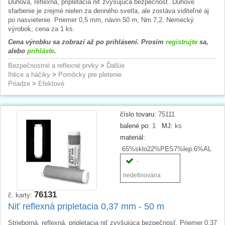
Dúhová, reflexná, pripletacia niť zvyšujúca bezpečnosť. Dúhové
sfarbenie je zrejmé nielen za denného svetla, ale zostáva viditeľné aj
po nasvietenie. Priemer 0,5 mm, návin 50 m, Nm 7,2. Nemecký
výrobok, cena za 1 ks.
Cena výrobku sa zobrazí až po prihlásení. Prosím
registrujte
sa,
alebo
prihláste
.
Bezpečnostné a reflexné prvky
>
Ďalšie
Ihlice a háčiky
>
Pomôcky pre pletenie
Priadze
>
Efektové
číslo tovaru:
75111
balené po:
1
MJ:
ks
materiál:
65%sklo22%PES7%lep.6%AL
-
nedefinována
76131
č. karty:
Niť reflexná pripletacia 0,37 mm - 50 m
Strieborná, reflexná, pripletacia niť zvyšujúca bezpečnosť. Priemer 0,37