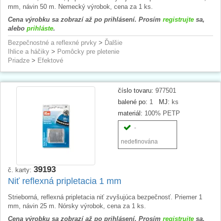
mm, návin 50 m. Nemecký výrobok, cena za 1 ks.
Cena výrobku sa zobrazí až po prihlásení. Prosím
registrujte
sa,
alebo
prihláste
.
Bezpečnostné a reflexné prvky
>
Ďalšie
Ihlice a háčiky
>
Pomôcky pre pletenie
Priadze
>
Efektové
číslo tovaru:
977501
balené po:
1
MJ:
ks
materiál:
100% PETP
-
nedefinována
39193
č. karty:
Niť reflexná pripletacia 1 mm
Strieborná, reflexná pripletacia niť zvyšujúca bezpečnosť. Priemer 1
mm, návin 25 m. Nórsky výrobok, cena za 1 ks.
Cena výrobku sa zobrazí až po prihlásení. Prosím
registrujte
sa,