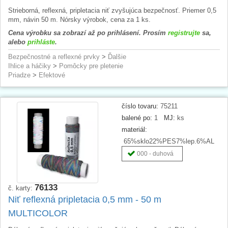
Strieborná, reflexná, pripletacia niť zvyšujúca bezpečnosť. Priemer 0,5
mm, návin 50 m. Nórsky výrobok, cena za 1 ks.
Cena výrobku sa zobrazí až po prihlásení. Prosím
registrujte
sa,
alebo
prihláste
.
Bezpečnostné a reflexné prvky
>
Ďalšie
Ihlice a háčiky
>
Pomôcky pre pletenie
Priadze
>
Efektové
číslo tovaru:
75211
balené po:
1
MJ:
ks
materiál:
65%sklo22%PES7%lep.6%AL
000 - duhová
76133
č. karty:
Niť reflexná pripletacia 0,5 mm - 50 m
MULTICOLOR