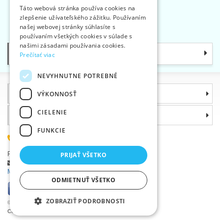
SLOVAK
Táto webová stránka používa cookies na
zlepšenie užívateľského zážitku. Používaním
ENGLISH
«
1
2
3
»
našej webovej stránky súhlasíte s
GERMAN
používaním všetkých cookies v súlade s
našimi zásadami používania cookies.
Kategórie
Prečítať viac
NEVYHNUTNE POTREBNÉ
Informácie
VÝKONNOSŤ
CIELENIE
Prečo si zvoliť práve nás
FUNKCIE
(+420) 585 051 217
Plzeňská 868, 783 91 Uničov, Česká republika
PRIJAŤ VŠETKO
Položiť dotaz
|
Nahlásiť chybu
Máte problémy s prihlásením ?
ODMIETNUŤ VŠETKO
ZOBRAZIŤ PODROBNOSTI
©2026 Veľkoobchod textilnou galantériou VTC a.s., Uničov
Ceny sa zobrazia po prihlásení.