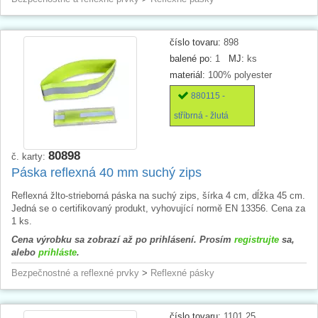
číslo tovaru:
898
balené po:
1
MJ:
ks
materiál:
100% polyester
880115 -
stříbrná - žlutá
80898
č. karty:
Páska reflexná 40 mm suchý zips
Reflexná žlto-strieborná páska na suchý zips, šírka 4 cm, dĺžka 45 cm.
Jedná se o certifikovaný produkt, vyhovující normě EN 13356. Cena za
1 ks.
Cena výrobku sa zobrazí až po prihlásení. Prosím
registrujte
sa,
alebo
prihláste
.
Bezpečnostné a reflexné prvky
>
Reflexné pásky
číslo tovaru:
1101.25