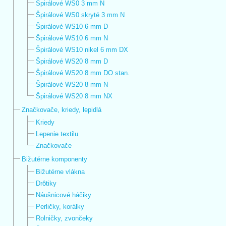
Špirálové WS0 3 mm N
Špirálové WS0 skryté 3 mm N
Špirálové WS10 6 mm D
Špirálové WS10 6 mm N
Špirálové WS10 nikel 6 mm DX
Špirálové WS20 8 mm D
Špirálové WS20 8 mm DO stan.
Špirálové WS20 8 mm N
Špirálové WS20 8 mm NX
Značkovače, kriedy, lepidlá
Kriedy
Lepenie textilu
Značkovače
Bižutérne komponenty
Bižutérne vlákna
Drôtiky
Náušnicové háčiky
Perličky, korálky
Rolničky, zvončeky