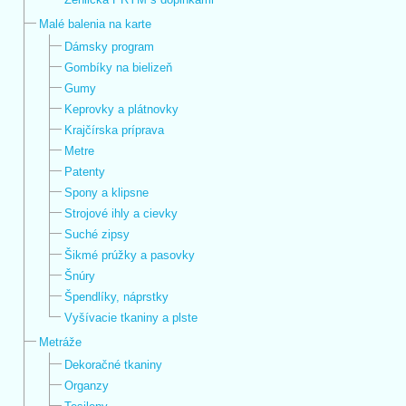
Malé balenia na karte
Dámsky program
Gombíky na bielizeň
Gumy
Keprovky a plátnovky
Krajčírska príprava
Metre
Patenty
Spony a klipsne
Strojové ihly a cievky
Suché zipsy
Šikmé prúžky a pasovky
Šnúry
Špendlíky, náprstky
Vyšívacie tkaniny a plste
Metráže
Dekoračné tkaniny
Organzy