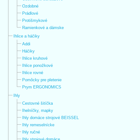
Ozdobné
Prádlové
Protišmykové
Ramienkové a dámske
Ihlice a háčiky
Addi
Háčiky
Ihlice kruhové
Ihlice ponožkové
Ihlice rovné
Pomôcky pre pletenie
Prym ERGONOMICS
Ihly
Cestovné šitíčka
Ihelníčky, mapky
Ihly domáce strojové BEISSEL
Ihly remeselnícke
Ihly ručné
Ihly strojové domáce