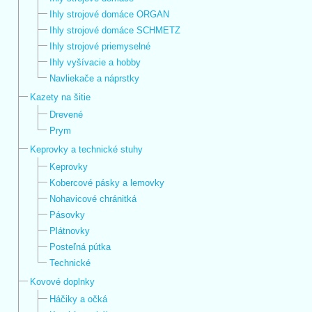
Ihly strojové domáce ORGAN
Ihly strojové domáce SCHMETZ
Ihly strojové priemyselné
Ihly vyšívacie a hobby
Navliekače a náprstky
Kazety na šitie
Drevené
Prym
Keprovky a technické stuhy
Keprovky
Kobercové pásky a lemovky
Nohavicové chránitká
Pásovky
Plátnovky
Posteľná pútka
Technické
Kovové doplnky
Háčiky a očká