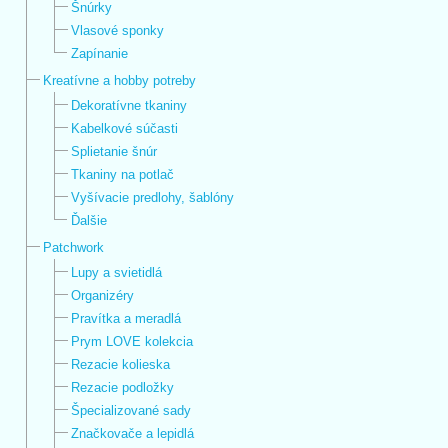
Šnúrky
Vlasové sponky
Zapínanie
Kreatívne a hobby potreby
Dekoratívne tkaniny
Kabelkové súčasti
Splietanie šnúr
Tkaniny na potlač
Vyšívacie predlohy, šablóny
Ďalšie
Patchwork
Lupy a svietidlá
Organizéry
Pravítka a meradlá
Prym LOVE kolekcia
Rezacie kolieska
Rezacie podložky
Špecializované sady
Značkovače a lepidlá