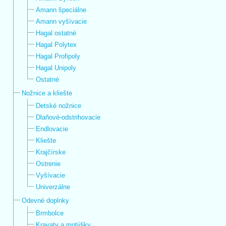
Amann špeciálne
Amann vyšívacie
Hagal ostatné
Hagal Polytex
Hagal Profipoly
Hagal Unipoly
Ostatné
Nožnice a kliešte
Detské nožnice
Dlaňové-odstrihovacie
Endlovacie
Kliešte
Krajčírske
Ostrenie
Vyšívacie
Univerzálne
Odevné doplnky
Brmbolce
Kravaty a motýliky