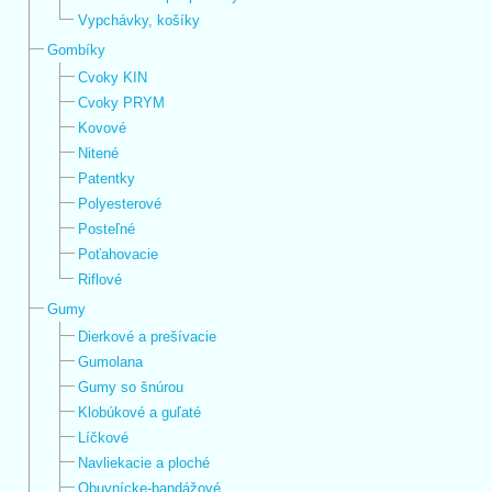
Vypchávky, košíky
Gombíky
Cvoky KIN
Cvoky PRYM
Kovové
Nitené
Patentky
Polyesterové
Posteľné
Poťahovacie
Riflové
Gumy
Dierkové a prešívacie
Gumolana
Gumy so šnúrou
Klobúkové a guľaté
Líčkové
Navliekacie a ploché
Obuvnícke-bandážové