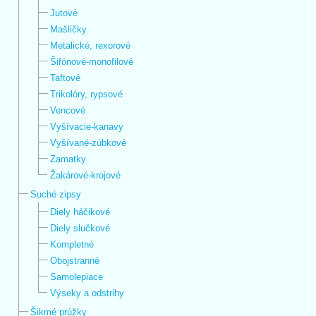
Jutové
Mašličky
Metalické, rexorové
Šifónové-monofilové
Taftové
Trikolóry, rypsové
Vencové
Vyšívacie-kanavy
Vyšívané-zúbkové
Zamatky
Žakárové-krojové
Suché zipsy
Diely háčikové
Diely slučkové
Kompletné
Obojstranné
Samolepiace
Výseky a odstrihy
Šikmé prúžky