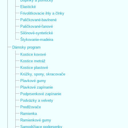
Doplnky a pomôcky
Elastické
Frivolitkovacie ihly a člnky
Paličkované-bavlnené
Paličkované-ľanové
Silónové-syntetické
Štykovanie-madeira
Dámsky program
Kostice kovové
Kostice metráž
Kostice plastové
Krúžky, spony, skracovače
Plavkové gumy
Plavkové zapínanie
Podprsenkové zapínanie
Podväzky a velvety
Predlžovače
Ramienka
Ramienkové gumy
Samodržiace podprsenky