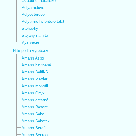
Ozdobné-metalické
Polyamidové
Polyesterové
Polytrimethylentereftalát
Stehovky
Stojany na nite
Vyšívacie
Nite podľa výrobcov
Amann Aspo
Amann bavlnené
Amann Belfil-S
Amann Mettler
Amann monofil
Amann Onyx
Amann ostatné
Amann Rasant
Amann Saba
Amann Sabatex
Amann Serafil
Amann Synton