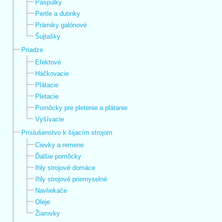
Paspulky
Pertle a dutinky
Prámiky galónové
Šujtašky
Priadze
Efektové
Háčkovacie
Plátacie
Pletacie
Pomôcky pre pletenie a plátanie
Vyšívacie
Príslušenstvo k šijacím strojom
Cievky a remene
Ďalšie pomôcky
Ihly strojové domáce
Ihly strojové priemyselné
Navliekače
Oleje
Žiarovky