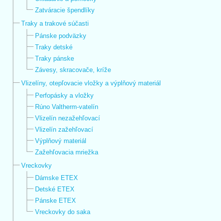
Zatváracie špendlíky
Traky a trakové súčasti
Pánske podväzky
Traky detské
Traky pánske
Závesy, skracovače, kríže
Vlizelíny, otepľovacie vložky a výplňový materiál
Perfopásky a vložky
Rúno Valtherm-vatelín
Vlizelín nezažehľovací
Vlizelín zažehľovací
Výplňový materiál
Zažehľovacia mriežka
Vreckovky
Dámske ETEX
Detské ETEX
Pánske ETEX
Vreckovky do saka