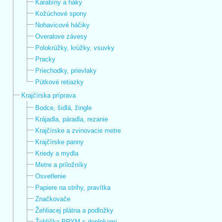
Karabíny a háky
Kožúchové spony
Nohavicové háčiky
Overalove závesy
Polokrúžky, krúžky, vsuvky
Pracky
Priechodky, prievlaky
Pútkové retiazky
Krajčírska príprava
Bodce, šidlá, žingle
Krájadla, páradla, rezanie
Krajčírske a zvinovacie metre
Krajčírske panny
Kriedy a mydla
Metre a príložníky
Osvetlenie
Papiere na strihy, pravítka
Značkovače
Žehliacej plátna a podložky
Žehlička PRYM s doplnkami