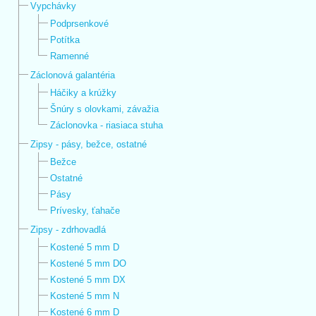
Vypchávky
Podprsenkové
Potítka
Ramenné
Záclonová galantéria
Háčiky a krúžky
Šnúry s olovkami, závažia
Záclonovka - riasiaca stuha
Zipsy - pásy, bežce, ostatné
Bežce
Ostatné
Pásy
Prívesky, ťahače
Zipsy - zdrhovadlá
Kostené 5 mm D
Kostené 5 mm DO
Kostené 5 mm DX
Kostené 5 mm N
Kostené 6 mm D