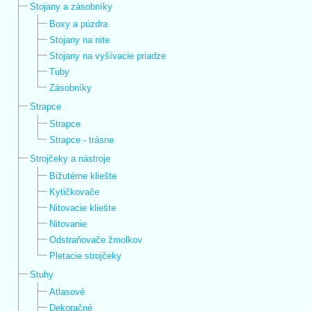
Stojany a zásobníky
Boxy a púzdra
Stojany na nite
Stojany na vyšívacie priadze
Tuby
Zásobníky
Strapce
Strapce
Strapce - trásne
Strojčeky a nástroje
Bižutérne kliešte
Kytičkovače
Nitovacie kliešte
Nitovanie
Odstraňovače žmolkov
Pletacie strojčeky
Stuhy
Atlasové
Dekoračné