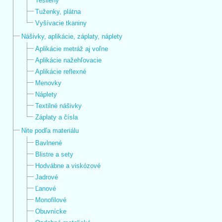
Tesileny
Tuženky, plátna
Vyšívacie tkaniny
Nášivky, aplikácie, záplaty, náplety
Aplikácie metráž aj voľne
Aplikácie nažehľovacie
Aplikácie reflexné
Menovky
Náplety
Textilné nášivky
Záplaty a čísla
Nite podľa materiálu
Bavlnené
Blistre a sety
Hodvábne a viskózové
Jadrové
Ľanové
Monofilové
Obuvnícke