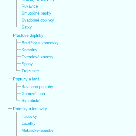
Rukavice
Smútočné pásky
Svadobné doplnky
Šatky
Plastové doplnky
Brzdičky a koncovky
Karabíny
Overalové závesy
Spony
Trojzubce
Popruhy a laná
Bavlnené popruhy
Gumové laná
Syntetické
Prámiky a lemovky
Hadovky
Lacetky
Metalické-leonské