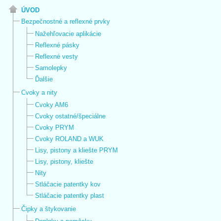
ÚVOD
Bezpečnostné a reflexné prvky
Nažehľovacie aplikácie
Reflexné pásky
Reflexné vesty
Samolepky
Ďalšie
Cvoky a nity
Cvoky AM6
Cvoky ostatné/špeciálne
Cvoky PRYM
Cvoky ROLAND a WUK
Lisy, pistony a kliešte PRYM
Lisy, pistony, kliešte
Nity
Stláčacie patentky kov
Stláčacie patentky plast
Čipky a štykovanie