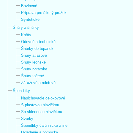
Bavlnené
Príprava pre šikmý prúžok
Syntetické
Šnúry a šnúrky
Knôty
Odevné a technické
Šnúrky do topánok
Šnúry atlasové
Šnúry leonské
Šnúry notárske
Šnúry točené
Záťažové a roletové
Špendlíky
Napichovacie celokovové
S plastovou hlavičkou
So sklenenou hlavičkou
Svorky
Špendlíky čalúnnické a iné
Ukladanie a pomôcky