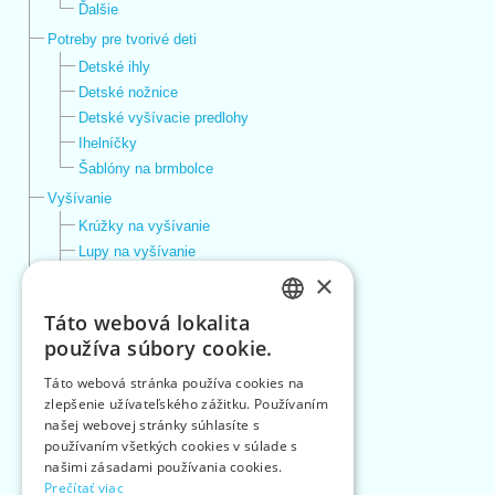
Ďalšie
Potreby pre tvorivé deti
Detské ihly
Detské nožnice
Detské vyšívacie predlohy
Ihelníčky
Šablóny na brmbolce
Vyšívanie
Krúžky na vyšívanie
Lupy na vyšívanie
×
Vyšívacie ihly
Vyšívacie nožnice
Táto webová lokalita
Vyšívacie predlohy a sady
CZECH
používa súbory cookie.
Vyšívacie priadze
SLOVAK
Vyšívacie tkaniny
Táto webová stránka používa cookies na
zlepšenie užívateľského zážitku. Používaním
ENGLISH
Ďalší tovar
našej webovej stránky súhlasíte s
Plienky
GERMAN
používaním všetkých cookies v súlade s
Pomôcky
našimi zásadami používania cookies.
Pomôcky na pranie a sušenie
Prečítať viac