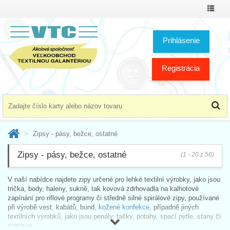
Prepnú
menu
Prihlásenie
Registrácia
Zipsy - pásy, bežce, ostatné
Zipsy - pásy, bežce, ostatné
(1 - 20 z 56)
V naší nabídce najdete zipy určené pro lehké textilní výrobky, jako jsou
trička, body, haleny, sukně, tak kovová zdrhovadla na kalhotové
zapínání pro riflové programy či středně silné spirálové zipy, používané
při výrobě vest, kabátů, bund,
kožené konfekce
, případně jiných
textilních výrobků, jako jsou penály, tašky, potahy, spací pytle, stany či
matrace.