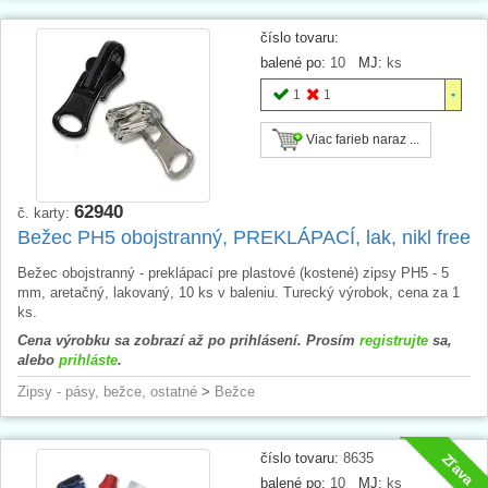
číslo tovaru:
balené po:
10
MJ:
ks
1
1
Viac farieb naraz ...
62940
č. karty:
Bežec PH5 obojstranný, PREKLÁPACÍ, lak, nikl free
Bežec obojstranný - preklápací pre plastové (kostené) zipsy PH5 - 5
mm, aretačný, lakovaný, 10 ks v baleniu. Turecký výrobok, cena za 1
ks.
Cena výrobku sa zobrazí až po prihlásení. Prosím
registrujte
sa,
alebo
prihláste
.
Zipsy - pásy, bežce, ostatné
>
Bežce
číslo tovaru:
8635
Zľava
balené po:
10
MJ:
ks