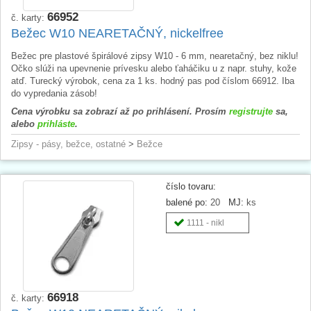
66952
č. karty:
Bežec W10 NEARETAČNÝ, nickelfree
Bežec pre plastové špirálové zipsy W10 - 6 mm, nearetačný, bez niklu!
Očko slúži na upevnenie prívesku alebo ťaháčiku u z napr. stuhy, kože
atď. Turecký výrobok, cena za 1 ks. hodný pas pod číslom 66912. Iba
do vypredania zásob!
Cena výrobku sa zobrazí až po prihlásení. Prosím
registrujte
sa,
alebo
prihláste
.
Zipsy - pásy, bežce, ostatné
>
Bežce
číslo tovaru:
balené po:
20
MJ:
ks
1111 - nikl
66918
č. karty: