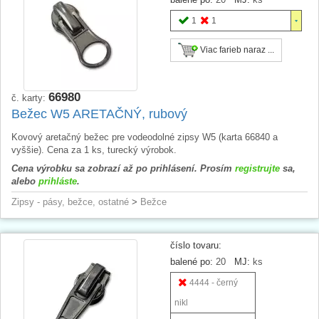
1
1
Viac farieb naraz ...
66980
č. karty:
Bežec W5 ARETAČNÝ, rubový
Kovový aretačný bežec pre vodeodolné zipsy W5 (karta 66840 a
vyššie). Cena za 1 ks, turecký výrobok.
Cena výrobku sa zobrazí až po prihlásení. Prosím
registrujte
sa,
alebo
prihláste
.
Zipsy - pásy, bežce, ostatné
>
Bežce
číslo tovaru:
balené po:
20
MJ:
ks
4444 - černý
nikl