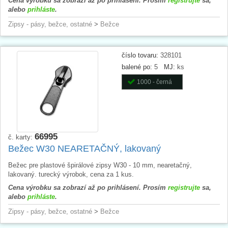
Cena výrobku sa zobrazí až po prihlásení. Prosím
registrujte
sa,
alebo
prihláste
.
Zipsy - pásy, bežce, ostatné
>
Bežce
číslo tovaru:
328101
balené po:
5
MJ:
ks
1000 - černá
66995
č. karty:
Bežec W30 NEARETAČNÝ, lakovaný
Bežec pre plastové špirálové zipsy W30 - 10 mm, nearetačný,
lakovaný. turecký výrobok, cena za 1 kus.
Cena výrobku sa zobrazí až po prihlásení. Prosím
registrujte
sa,
alebo
prihláste
.
Zipsy - pásy, bežce, ostatné
>
Bežce