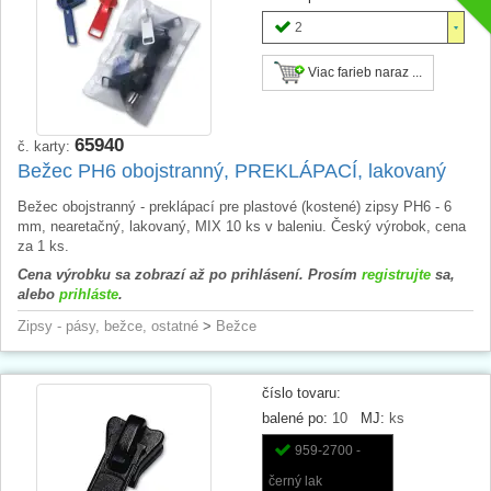
2
Viac farieb naraz ...
65940
č. karty:
Bežec PH6 obojstranný, PREKLÁPACÍ, lakovaný
Bežec obojstranný - preklápací pre plastové (kostené) zipsy PH6 - 6
mm, nearetačný, lakovaný, MIX 10 ks v baleniu. Český výrobok, cena
za 1 ks.
Cena výrobku sa zobrazí až po prihlásení. Prosím
registrujte
sa,
alebo
prihláste
.
Zipsy - pásy, bežce, ostatné
>
Bežce
číslo tovaru:
balené po:
10
MJ:
ks
959-2700 -
černý lak