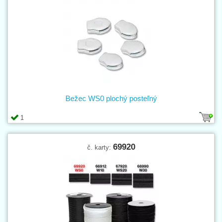
Dle zamýšleného způsobu použití:
ložní povlečení
:
nekonečný zdrhovadlový pás
WS0
kombinézy
:
Spirálová 8 mm NX
nebo
spirálová 8 mm reflexní
kožená konfekce
: kovová 6 mm v úpravě staromosaz,
s ozdobným přívěskem
nebo
se dvěma jezdci
outdorové oblečení
:
Spirálová 6 mm vodoodpudivá
pletené výrobky
:
Spirálová 6 mm D speciální
rifle
:
Kovová mosaz 6 mm N
stany, spací pytle
:
Kovová mosaz 6 mm DO
,
Spirálová 8 mm
DO stan.
,
nekonečné zdrhovadlové pásy
(ideální pro průmyslové
použití)
Bežec WS0 plochý posteľný
Pro těžkou konfekci a průmyslové použití slouží
plastová spirálová
zdrhovadla. Pro lehkou konfekci a dámské ošacení slouží
barevné
1
zipy
v kategorii
Spirálová skrytá 3 mm N
.
69920
č. karty: