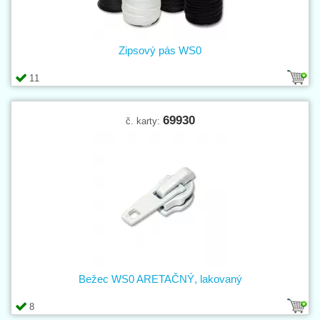
Zipsový pás WS0
11
69930
č. karty:
Bežec WS0 ARETAČNÝ, lakovaný
8