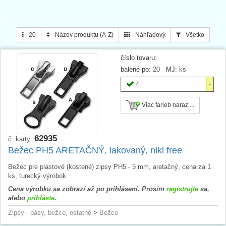
20
Názov produktu (A-Z)
Náhľadový
Všetko
číslo tovaru:
balené po:
20
MJ:
ks
4
Viac farieb naraz ...
62935
č. karty:
Bežec PH5 ARETAČNÝ, lakovaný, nikl free
Bežec pre plastové (kostené) zipsy PH5 - 5 mm, aretačný, cena za 1
ks, turecký výrobok.
Cena výrobku sa zobrazí až po prihlásení. Prosím
registrujte
sa,
alebo
prihláste
.
Zipsy - pásy, bežce, ostatné
>
Bežce