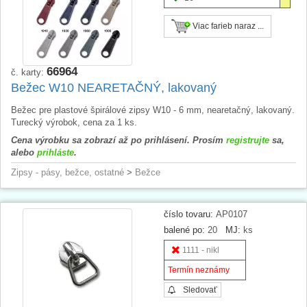
Viac farieb naraz ...
66964
č. karty:
Bežec W10 NEARETAČNÝ, lakovaný
Bežec pre plastové špirálové zipsy W10 - 6 mm, nearetačný, lakovaný.
Turecký výrobok, cena za 1 ks.
Cena výrobku sa zobrazí až po prihlásení. Prosím
registrujte
sa,
alebo
prihláste
.
Zipsy - pásy, bežce, ostatné
>
Bežce
číslo tovaru:
AP0107
balené po:
20
MJ:
ks
1111 - nikl
Termín neznámy
Sledovať