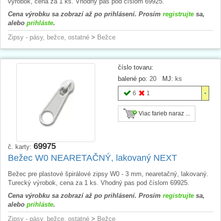
výrobok, cena za 1 ks. Vhodný pas pod číslom 69925.
Cena výrobku sa zobrazí až po prihlásení. Prosím
registrujte
sa,
alebo
prihláste
.
Zipsy - pásy, bežce, ostatné
>
Bežce
číslo tovaru:
balené po:
20
MJ:
ks
6
1
Viac farieb naraz ...
69975
č. karty:
Bežec W0 NEARETAČNÝ, lakovaný NEXT
Bežec pre plastové špirálové zipsy W0 - 3 mm, nearetačný, lakovaný.
Turecký výrobok, cena za 1 ks. Vhodný pas pod číslom 69925.
Cena výrobku sa zobrazí až po prihlásení. Prosím
registrujte
sa,
alebo
prihláste
.
Zipsy - pásy, bežce, ostatné
>
Bežce