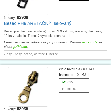
62908
č. karty:
Bežec PH9 ARETAČNÝ, lakovaný
Bežec pre plastové (kostené) zipsy PH9 - 9 mm, aretačný, lakovaný,
10 ks v baleniu. Turecký výrobok, cena za 1 ks.
Cena výrobku sa zobrazí až po prihlásení. Prosím
registrujte
sa,
alebo
prihláste
.
Zipsy - pásy, bežce, ostatné
>
Bežce
číslo tovaru:
335000140
balené po:
10
MJ:
ks
2222 -
staromosaz
68935
č. karty: