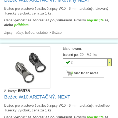
Bežec pre plastové špirálové zipsy W10 - 6 mm, aretačný, lakovaný.
Turecký výrobok, cena za 1 ks.
Cena výrobku sa zobrazí až po prihlásení. Prosím
registrujte
sa,
alebo
prihláste
.
Zipsy - pásy, bežce, ostatné
>
Bežce
číslo tovaru:
balené po:
20
MJ:
ks
2
Viac farieb naraz ...
66975
č. karty:
Bežec W10 ARETAČNÝ, NEXT
Bežec pre plastové špirálové zipsy W10 - 6 mm, aretačný, nickelfree.
Turecký výrobok, cena za 1 ks.
Cena výrobku sa zobrazí až po prihlásení. Prosím
registrujte
sa,