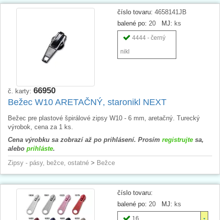
číslo tovaru:
4658141JB
balené po:
20
MJ:
ks
4444 - černý
nikl
66950
č. karty:
Bežec W10 ARETAČNÝ, staronikl NEXT
Bežec pre plastové špirálové zipsy W10 - 6 mm, aretačný. Turecký
výrobok, cena za 1 ks.
Cena výrobku sa zobrazí až po prihlásení. Prosím
registrujte
sa,
alebo
prihláste
.
Zipsy - pásy, bežce, ostatné
>
Bežce
číslo tovaru:
balené po:
20
MJ:
ks
16