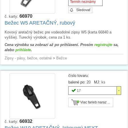
Termín neznámy
Sledovať
66970
č. karty:
Bežec W5 ARETAČNÝ, rubový
Kovový aretačný bežec pre vodeodolné zipsy W5 (karta 66840 a
vyššie). Turecký výrobok, cena za 1 ks.
Cena výrobku sa zobrazí až po prihlásení. Prosím
registrujte
sa,
alebo
prihláste
.
Zipsy - pásy, bežce, ostatné
>
Bežce
číslo tovaru:
balené po:
20
MJ:
ks
17
Viac farieb naraz ...
66932
č. karty:
Bežec W10 ARETAČNÝ, lakovaný NEXT