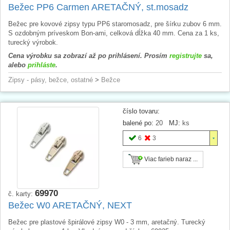
Bežec PP6 Carmen ARETAČNÝ, st.mosadz
Bežec pre kovové zipsy typu PP6 staromosadz, pre šírku zubov 6 mm.
S ozdobným príveskom Bon-ami, celková dĺžka 40 mm. Cena za 1 ks,
turecký výrobok.
Cena výrobku sa zobrazí až po prihlásení. Prosím
registrujte
sa,
alebo
prihláste
.
Zipsy - pásy, bežce, ostatné
>
Bežce
číslo tovaru:
balené po:
20
MJ:
ks
6
3
Viac farieb naraz ...
69970
č. karty:
Bežec W0 ARETAČNÝ, NEXT
Bežec pre plastové špirálové zipsy W0 - 3 mm, aretačný. Turecký