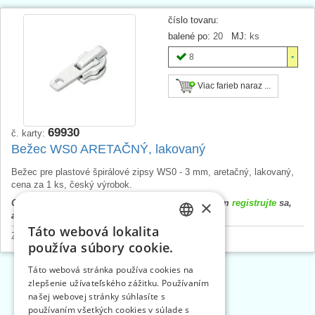
číslo tovaru:
balené po:
20
MJ:
ks
8
Viac farieb naraz ...
69930
č. karty:
Bežec WS0 ARETAČNÝ, lakovaný
Bežec pre plastové špirálové zipsy WS0 - 3 mm, aretačný, lakovaný,
cena za 1 ks, český výrobok.
×
Cena výrobku sa zobrazí až po prihlásení. Prosím
registrujte
sa,
alebo
prihláste
.
Táto webová lokalita
CZECH
Zipsy - pásy, bežce, ostatné
>
Bežce
používa súbory cookie.
SLOVAK
Táto webová stránka používa cookies na
zlepšenie užívateľského zážitku. Používaním
ENGLISH
«
1
2
3
»
našej webovej stránky súhlasíte s
GERMAN
používaním všetkých cookies v súlade s