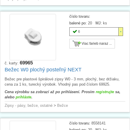
číslo tovaru:
balené po:
20
MJ:
ks
6
Viac farieb naraz ...
69965
č. karty:
Bežec W0 plochý posteľný NEXT
Bežec pre plastové špirálové zipsy W0 - 3 mm, plochý, bez držiaku,
cena za 1 ks, turecký výrobok. Vhodný pas pod číslom 69925.
Cena výrobku sa zobrazí až po prihlásení. Prosím
registrujte
sa,
alebo
prihláste
.
Zipsy - pásy, bežce, ostatné
>
Bežce
číslo tovaru:
8558141
balené po:
20
MJ:
ks