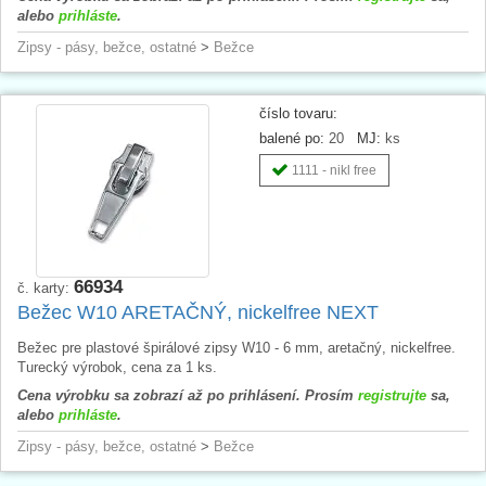
alebo
prihláste
.
Zipsy - pásy, bežce, ostatné
>
Bežce
číslo tovaru:
balené po:
20
MJ:
ks
1111 - nikl free
66934
č. karty:
Bežec W10 ARETAČNÝ, nickelfree NEXT
Bežec pre plastové špirálové zipsy W10 - 6 mm, aretačný, nickelfree.
Turecký výrobok, cena za 1 ks.
Cena výrobku sa zobrazí až po prihlásení. Prosím
registrujte
sa,
alebo
prihláste
.
Zipsy - pásy, bežce, ostatné
>
Bežce