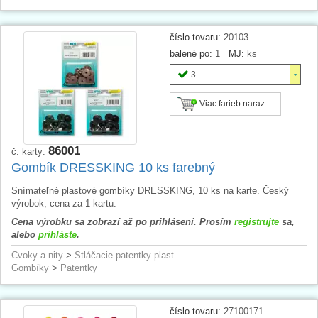
číslo tovaru:
20103
balené po:
1
MJ:
ks
3
Viac farieb naraz ...
86001
č. karty:
Gombík DRESSKING 10 ks farebný
Snímateľné plastové gombíky DRESSKING, 10 ks na karte. Český
výrobok, cena za 1 kartu.
Cena výrobku sa zobrazí až po prihlásení. Prosím
registrujte
sa,
alebo
prihláste
.
Cvoky a nity
>
Stláčacie patentky plast
Gombíky
>
Patentky
číslo tovaru:
27100171