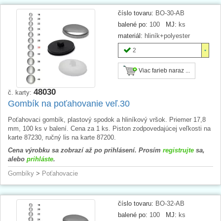
číslo tovaru:
BO-30-AB
balené po:
100
MJ:
ks
materiál:
hliník+polyester
2
Viac farieb naraz ...
48030
č. karty:
Gombík na poťahovanie veľ.30
Poťahovaci gombík, plastový spodok a hliníkový vršok. Priemer 17,8
mm, 100 ks v balení. Cena za 1 ks. Piston zodpovedajúcej veľkosti na
karte 87230, ručný lis na karte 87200.
Cena výrobku sa zobrazí až po prihlásení. Prosím
registrujte
sa,
alebo
prihláste
.
Gombíky
>
Poťahovacie
číslo tovaru:
BO-32-AB
balené po:
100
MJ:
ks