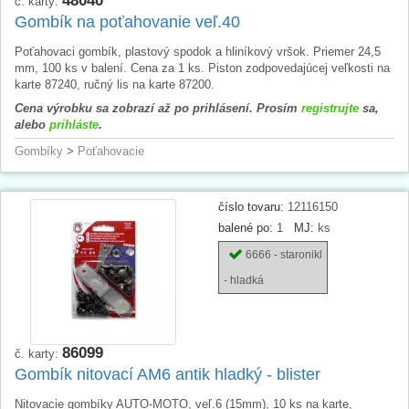
48040
č. karty:
Gombík na poťahovanie veľ.40
Poťahovaci gombík, plastový spodok a hliníkový vršok. Priemer 24,5
mm, 100 ks v balení. Cena za 1 ks. Piston zodpovedajúcej veľkosti na
karte 87240, ručný lis na karte 87200.
Cena výrobku sa zobrazí až po prihlásení. Prosím
registrujte
sa,
alebo
prihláste
.
Gombíky
>
Poťahovacie
číslo tovaru:
12116150
balené po:
1
MJ:
ks
6666 - staronikl
- hladká
86099
č. karty:
Gombík nitovací AM6 antik hladký - blister
Nitovacie gombíky AUTO-MOTO, veľ.6 (15mm), 10 ks na karte,