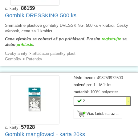
86159
č. karty:
Gombík DRESSKING 500 ks
Snímateľné plastové gombíky DRESSKING, 500 ks v krabici. Český
výrobok, cena za 1 krabicu.
Cena výrobku sa zobrazí až po prihlásení. Prosím
registrujte
sa,
alebo
prihláste
.
Cvoky a nity
>
Stláčacie patentky plast
Gombíky
>
Patentky
číslo tovaru:
498259972500
balené po:
1
MJ:
ks
materiál:
100% polyester
2
Viac farieb naraz ...
57928
č. karty:
Gombík mangľovací - karta 20ks