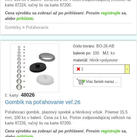
karte 87224, ručný lis na karte 87200.
Cena výrobku sa zobrazí až po prihlásení. Prosím
registrujte
sa,
alebo
prihláste
.
Gombíky
>
Poťahovacie
číslo tovaru:
BO-26-AB
balené po:
100
MJ:
ks
materiál:
hliník+polyester
2
Viac farieb naraz ...
48026
č. karty:
Gombík na poťahovanie veľ.26
Poťahovaci gombík, plastový spodok a hliníkový vršok. Priemer 15,5
mm, 100 ks v balení. Cena za 1 ks. Piston zodpovedajúcej veľkosti na
karte 87226, ručný lis na karte 87200.
Cena výrobku sa zobrazí až po prihlásení. Prosím
registrujte
sa,
alebo
prihláste
.