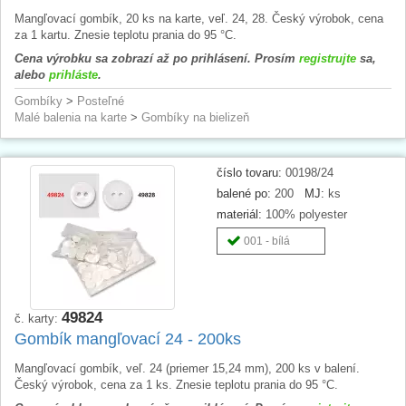
Mangľovací gombík, 20 ks na karte, veľ. 24, 28. Český výrobok, cena
za 1 kartu. Znesie teplotu prania do 95 °C.
Cena výrobku sa zobrazí až po prihlásení. Prosím
registrujte
sa,
alebo
prihláste
.
Gombíky
>
Posteľné
Malé balenia na karte
>
Gombíky na bielizeň
číslo tovaru:
00198/24
balené po:
200
MJ:
ks
materiál:
100% polyester
001 - bílá
49824
č. karty:
Gombík mangľovací 24 - 200ks
Mangľovací gombík, veľ. 24 (priemer 15,24 mm), 200 ks v balení.
Český výrobok, cena za 1 ks. Znesie teplotu prania do 95 °C.