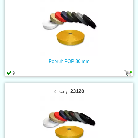
Popruh POP 30 mm
9
23120
č. karty: