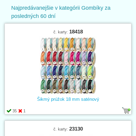
poťahovanie. Ďalej si iste vyberiete z bohatej ponuky
gombíkov
Najpredávanejšie v kategórii Gombíky za
nitovacích (cvokov)
, polyesterových,
džínsových
i kovových gombíkov
v rôznej veľkosti a povrchovej úprave.
posledných 60 dní
TIP:
Pri výbere gombíka je vedľa jeho zdobiace funkcie dôležité brať na
zreteľ aj materiálové zloženie a možnosti údržby (pranie, žehlenie,
18418
č. karty:
žmýkanie, prípadne vyváranie).
Šikmý prúžok 18 mm saténový
35
1
23130
č. karty: