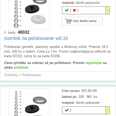
materiál:
hliník+polyester
1
1
Viac farieb naraz ...
48032
č. karty:
Gombík na poťahovanie veľ.32
Poťahovaci gombík, plastový spodok a hliníkový vršok. Priemer 19,3
mm, 100 ks v balení. Cena za 1 ks. Piston zodpovedajúcej veľkosti na
karte 87232, ručný lis na karte 87200.
Cena výrobku sa zobrazí až po prihlásení. Prosím
registrujte
sa,
alebo
prihláste
.
Gombíky
>
Poťahovacie
číslo tovaru:
BO-36-AB
balené po:
100
MJ:
ks
materiál:
hliník+polyester
2