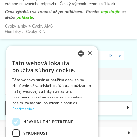
vrátane nitovacieho prípravku. Český výrobok, cena za 1 kartu.
Cena výrobku sa zobrazí až po prihlásení. Prosím
registrujte
sa,
alebo
prihláste
.
Cvoky a nity
>
Cvoky AM6
Gombíky
>
Cvoky KIN
×
«
1
2
3
4
…
7
…
10
…
13
»
Táto webová lokalita
CZECH
používa súbory cookie.
Súvisiace kategórie
SLOVAK
Táto webová stránka používa cookies na
zlepšenie užívateľského zážitku. Používaním
ENGLISH
Stojany a zásobníky
>
Tuby
našej webovej stránky súhlasíte s
GERMAN
používaním všetkých cookies v súlade s
našimi zásadami používania cookies.
Kategórie
Prečítať viac
NEVYHNUTNE POTREBNÉ
Informácie
VÝKONNOSŤ