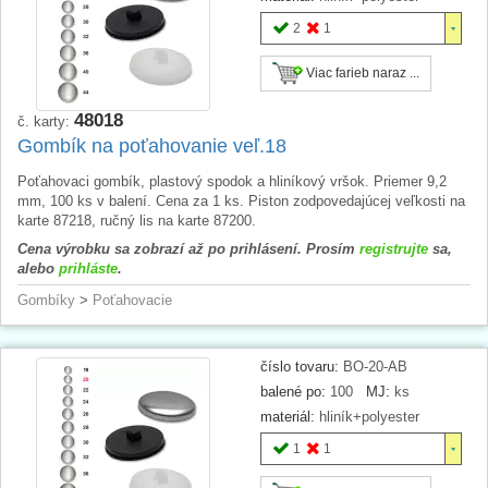
2
1
Viac farieb naraz ...
48018
č. karty:
Gombík na poťahovanie veľ.18
Poťahovaci gombík, plastový spodok a hliníkový vršok. Priemer 9,2
mm, 100 ks v balení. Cena za 1 ks. Piston zodpovedajúcej veľkosti na
karte 87218, ručný lis na karte 87200.
Cena výrobku sa zobrazí až po prihlásení. Prosím
registrujte
sa,
alebo
prihláste
.
Gombíky
>
Poťahovacie
číslo tovaru:
BO-20-AB
balené po:
100
MJ:
ks
materiál:
hliník+polyester
1
1