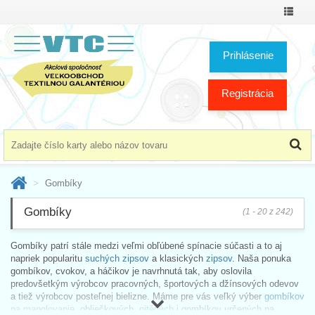
Prepnú
menu
Prihlásenie
Registrácia
Gombíky
Gombíky
(1 - 20 z 242)
Gombíky patrí stále medzi veľmi obľúbené spínacie súčasti a to aj
napriek popularitu
suchých zipsov
a klasických
zipsov
. Naša ponuka
gombíkov, cvokov, a háčikov je navrhnutá tak, aby oslovila
predovšetkým výrobcov pracovných, športových a džínsových odevov
a tiež výrobcov posteľnej bielizne. Máme pre vás veľký výber
gombíkov
na manglovanie
, obliečkových,
nitěných
i gombíkov určených na