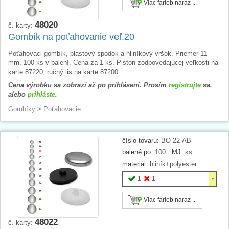
Viac farieb naraz ...
48020
č. karty:
Gombík na poťahovanie veľ.20
Poťahovaci gombík, plastový spodok a hliníkový vršok. Priemer 11
mm, 100 ks v balení. Cena za 1 ks. Piston zodpovedajúcej veľkosti na
karte 87220, ručný lis na karte 87200.
Cena výrobku sa zobrazí až po prihlásení. Prosím
registrujte
sa,
alebo
prihláste
.
Gombíky
>
Poťahovacie
číslo tovaru:
BO-22-AB
balené po:
100
MJ:
ks
materiál:
hliník+polyester
1
1
Viac farieb naraz ...
48022
č. karty: