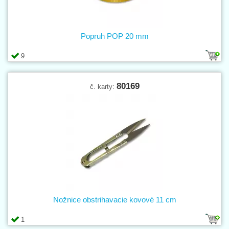
Popruh POP 20 mm
9
80169
č. karty:
Nožnice obstrihavacie kovové 11 cm
1