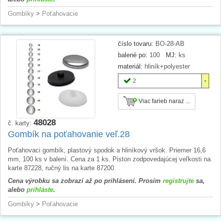
Gombíky
>
Poťahovacie
číslo tovaru:
BO-28-AB
balené po:
100
MJ:
ks
materiál:
hliník+polyester
2
Viac farieb naraz ...
48028
č. karty:
Gombík na poťahovanie veľ.28
Poťahovaci gombík, plastový spodok a hliníkový vršok. Priemer 16,6
mm, 100 ks v balení. Cena za 1 ks. Piston zodpovedajúcej veľkosti na
karte 87228, ručný lis na karte 87200.
Cena výrobku sa zobrazí až po prihlásení. Prosím
registrujte
sa,
alebo
prihláste
.
Gombíky
>
Poťahovacie