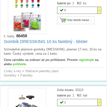
balené po:
1
MJ:
ks
8
Viac farieb naraz ...
86459
č. karty:
Gombík DRESSKING 10 ks farebný - blister
Snímateľné plastové gombíky DRESSKING, priemer 17 mm, 10 ks na
karte. Český výrobok, cena za 1 kartu.
Cena výrobku sa zobrazí až po prihlásení. Prosím
registrujte
sa,
alebo
prihláste
.
Cvoky a nity
>
Stláčacie patentky plast
Gombíky
>
Patentky
číslo tovaru:
20113
balené po:
1
MJ:
bal
2