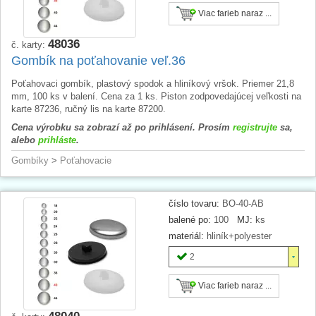
Viac farieb naraz ...
48036
č. karty:
Gombík na poťahovanie veľ.36
Poťahovaci gombík, plastový spodok a hliníkový vršok. Priemer 21,8
mm, 100 ks v balení. Cena za 1 ks. Piston zodpovedajúcej veľkosti na
karte 87236, ručný lis na karte 87200.
Cena výrobku sa zobrazí až po prihlásení. Prosím
registrujte
sa,
alebo
prihláste
.
Gombíky
>
Poťahovacie
číslo tovaru:
BO-40-AB
balené po:
100
MJ:
ks
materiál:
hliník+polyester
2
Viac farieb naraz ...