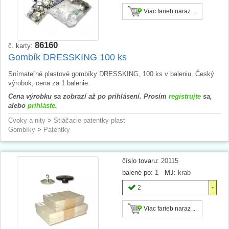
Viac farieb naraz ...
86160
č. karty:
Gombík DRESSKING 100 ks
Snímateľné plastové gombíky DRESSKING, 100 ks v baleniu. Český
výrobok, cena za 1 balenie.
Cena výrobku sa zobrazí až po prihlásení. Prosím
registrujte
sa,
alebo
prihláste
.
Cvoky a nity
>
Stláčacie patentky plast
Gombíky
>
Patentky
číslo tovaru:
20115
balené po:
1
MJ:
krab
2
Viac farieb naraz ...