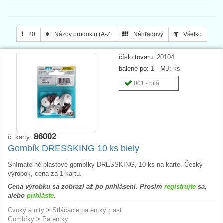
20
Názov produktu (A-Z)
Náhľadový
Všetko
číslo tovaru:
20104
balené po:
1
MJ:
ks
001 - bílá
86002
č. karty:
Gombík DRESSKING 10 ks biely
Snímateľné plastové gombíky DRESSKING, 10 ks na karte. Český
výrobok, cena za 1 kartu.
Cena výrobku sa zobrazí až po prihlásení. Prosím
registrujte
sa,
alebo
prihláste
.
Cvoky a nity
>
Stláčacie patentky plast
Gombíky
>
Patentky