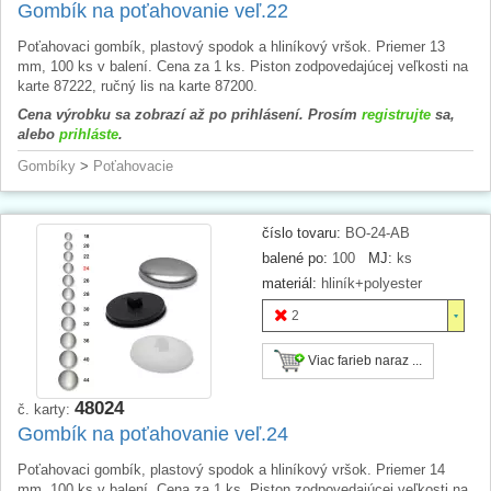
Gombík na poťahovanie veľ.22
Poťahovaci gombík, plastový spodok a hliníkový vršok. Priemer 13
mm, 100 ks v balení. Cena za 1 ks. Piston zodpovedajúcej veľkosti na
karte 87222, ručný lis na karte 87200.
Cena výrobku sa zobrazí až po prihlásení. Prosím
registrujte
sa,
alebo
prihláste
.
Gombíky
>
Poťahovacie
číslo tovaru:
BO-24-AB
balené po:
100
MJ:
ks
materiál:
hliník+polyester
2
Viac farieb naraz ...
48024
č. karty:
Gombík na poťahovanie veľ.24
Poťahovaci gombík, plastový spodok a hliníkový vršok. Priemer 14
mm, 100 ks v balení. Cena za 1 ks. Piston zodpovedajúcej veľkosti na