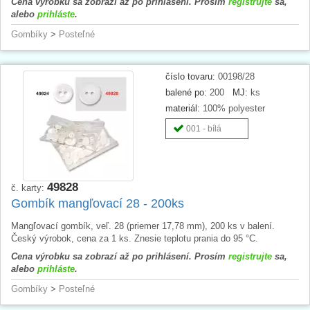
Cena výrobku sa zobrazí až po prihlásení. Prosím
registrujte
sa,
alebo
prihláste
.
Gombíky
>
Posteľné
číslo tovaru:
00198/28
balené po:
200
MJ:
ks
materiál:
100% polyester
001 - bílá
49828
č. karty:
Gombík mangľovací 28 - 200ks
Mangľovací gombík, veľ. 28 (priemer 17,78 mm), 200 ks v balení.
Český výrobok, cena za 1 ks. Znesie teplotu prania do 95 °C.
Cena výrobku sa zobrazí až po prihlásení. Prosím
registrujte
sa,
alebo
prihláste
.
Gombíky
>
Posteľné