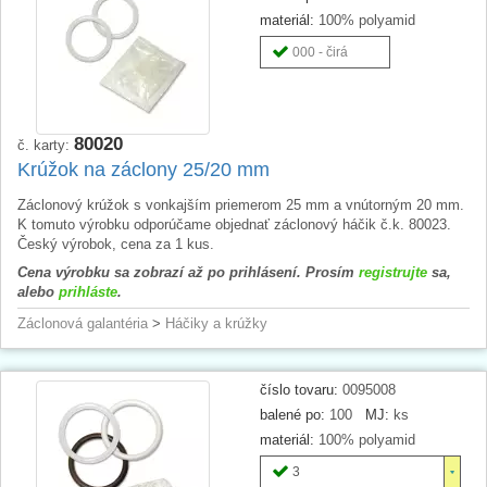
materiál:
100% polyamid
000 - čirá
80020
č. karty:
Krúžok na záclony 25/20 mm
Záclonový krúžok s vonkajším priemerom 25 mm a vnútorným 20 mm.
K tomuto výrobku odporúčame objednať záclonový háčik č.k. 80023.
Český výrobok, cena za 1 kus.
Cena výrobku sa zobrazí až po prihlásení. Prosím
registrujte
sa,
alebo
prihláste
.
Záclonová galantéria
>
Háčiky a krúžky
číslo tovaru:
0095008
balené po:
100
MJ:
ks
materiál:
100% polyamid
3