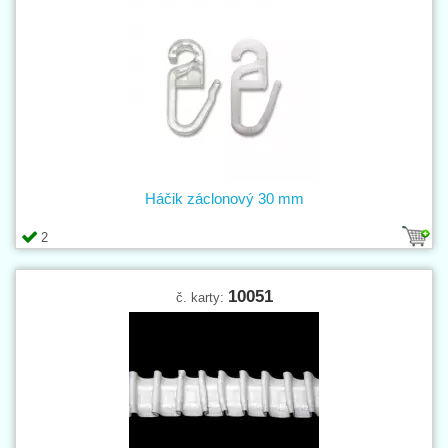
Háčik záclonový 30 mm
2
10051
č. karty: