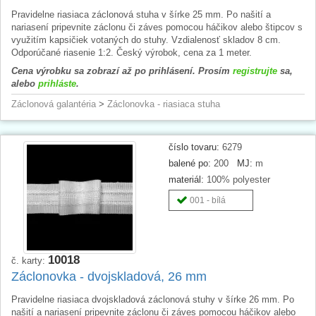
Pravidelne riasiaca záclonová stuha v šírke 25 mm. Po našití a
nariasení pripevnite záclonu či záves pomocou háčikov alebo štipcov s
využitím kapsičiek votaných do stuhy. Vzdialenosť skladov 8 cm.
Odporúčané riasenie 1:2. Český výrobok, cena za 1 meter.
Cena výrobku sa zobrazí až po prihlásení. Prosím
registrujte
sa,
alebo
prihláste
.
Záclonová galantéria
>
Záclonovka - riasiaca stuha
číslo tovaru:
6279
balené po:
200
MJ:
m
materiál:
100% polyester
001 - bílá
10018
č. karty:
Záclonovka - dvojskladová, 26 mm
Pravidelne riasiaca dvojskladová záclonová stuhy v šírke 26 mm. Po
našití a nariasení pripevnite záclonu či záves pomocou háčikov alebo