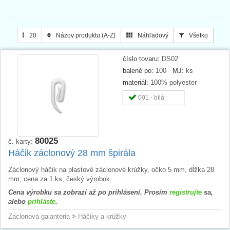
20
Názov produktu (A-Z)
Náhľadový
Všetko
číslo tovaru:
DS02
balené po:
100
MJ:
ks
materiál:
100% polyester
001 - bílá
80025
č. karty:
Háčik záclonový 28 mm špirála
Záclonový háčik na plastové záclonové krúžky, očko 5 mm, dĺžka 28
mm, cena za 1 ks, český výrobok.
Cena výrobku sa zobrazí až po prihlásení. Prosím
registrujte
sa,
alebo
prihláste
.
Záclonová galantéria
>
Háčiky a krúžky