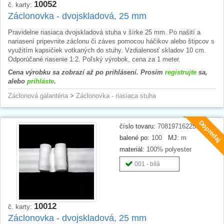
10052
č. karty:
Záclonovka - dvojskladová, 25 mm
Pravidelne riasiaca dvojskladová stuha v šírke 25 mm. Po našití a
nariasení pripevnite záclonu či záves pomocou háčikov alebo štipcov s
využitím kapsičiek votkaných do stuhy. Vzdialenosť skladov 10 cm.
Odporúčané riasenie 1:2. Poľský výrobok, cena za 1 meter.
Cena výrobku sa zobrazí až po prihlásení. Prosím
registrujte
sa,
alebo
prihláste
.
Záclonová galantéria
>
Záclonovka - riasiaca stuha
Dopredaj
číslo tovaru:
708197162250
balené po:
100
MJ:
m
materiál:
100% polyester
001 - bílá
10012
č. karty:
Záclonovka - dvojskladová, 25 mm