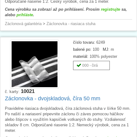
Odporúčané riasenie 1:2. Český výrobok, cena za 1 meter.
Cena výrobku sa zobrazí až po prihlásení. Prosím
registrujte
sa,
alebo
prihláste
.
Záclonová galantéria
>
Záclonovka - riasiaca stuha
číslo tovaru:
6249
balené po:
100
MJ:
m
materiál:
100% polyester
000 - čirá
10021
č. karty:
Záclonovka - dvojskladová, číra 50 mm
Pravidelne riasiaca dvojskladová, číra záclonová stuha v šírke 50 mm.
Po našití a nariasení pripevnite záclonu či záves pomocou háčikov
alebo štipcov s využitím kapsičiek votkaných do stuhy. Vzdialenosť
skladov 8 cm. Odporúčané riasenie 1:2. Nemecký výrobok, cena za 1
meter.