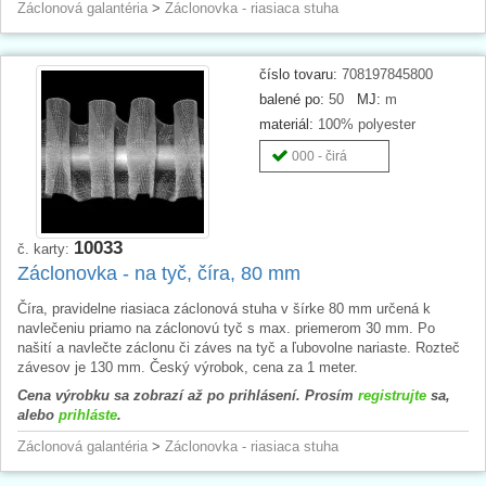
Záclonová galantéria
>
Záclonovka - riasiaca stuha
číslo tovaru:
708197845800
balené po:
50
MJ:
m
materiál:
100% polyester
000 - čirá
10033
č. karty:
Záclonovka - na tyč, číra, 80 mm
Číra, pravidelne riasiaca záclonová stuha v šírke 80 mm určená k
navlečeniu priamo na záclonovú tyč s max. priemerom 30 mm. Po
našití a navlečte záclonu či záves na tyč a ľubovolne nariaste. Rozteč
závesov je 130 mm. Český výrobok, cena za 1 meter.
Cena výrobku sa zobrazí až po prihlásení. Prosím
registrujte
sa,
alebo
prihláste
.
Záclonová galantéria
>
Záclonovka - riasiaca stuha