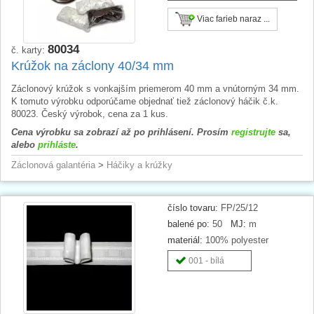
Viac farieb naraz ...
80034
č. karty:
Krúžok na záclony 40/34 mm
Záclonový krúžok s vonkajším priemerom 40 mm a vnútorným 34 mm.
K tomuto výrobku odporúčame objednať tiež záclonový háčik č.k.
80023. Český výrobok, cena za 1 kus.
Cena výrobku sa zobrazí až po prihlásení. Prosím
registrujte
sa,
alebo
prihláste
.
Záclonová galantéria
>
Háčiky a krúžky
číslo tovaru:
FP/25/12
balené po:
50
MJ:
m
materiál:
100% polyester
001 - bílá