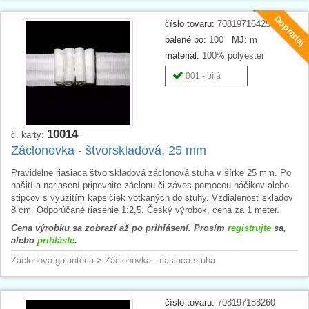
Dopredaj
číslo tovaru:
708197164250
balené po:
100
MJ:
m
materiál:
100% polyester
001 - bílá
10014
č. karty:
Záclonovka - štvorskladová, 25 mm
Pravidelne riasiaca štvorskladová záclonová stuha v šírke 25 mm. Po
našití a nariasení pripevnite záclonu či záves pomocou háčikov alebo
štipcov s využitím kapsičiek votkaných do stuhy. Vzdialenosť skladov
8 cm. Odporúčané riasenie 1:2,5. Český výrobok, cena za 1 meter.
Cena výrobku sa zobrazí až po prihlásení. Prosím
registrujte
sa,
alebo
prihláste
.
Záclonová galantéria
>
Záclonovka - riasiaca stuha
číslo tovaru:
708197188260