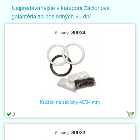
zavesenie záclon či závesov. Rôzne šírky, priehľadné, biele či
Najpredávanejšie v kategórii Záclonová
farebné, na suchý zips, …
galantéria za posledných 60 dní
80034
č. karty:
Krúžok na záclony 40/34 mm
3
80023
č. karty: