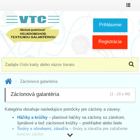
Prepnú
menu
Prihlásenie
Registrácia
Záclonová galantéria
Záclonová galantéria
(1 - 20 z 46)
Kategória obsahuje nasledujúce pomôcky pre záclony a závesy:
Háčiky a krúžky
– plastové háčiky na záclony so zámkom,
špirálové a tiež záclonové krúžky – priehľadné alebo biele
Šnúry s olovkami, závažia
– šnúry a závažia pre zaťaženie
koncov záclon
Záclonovka – riasiaca stuha
– nariasené stuhy určené pre