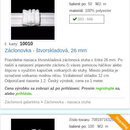
balené po:
50
MJ:
m
materiál:
100% polyester
001 - bílá
10010
č. karty:
Záclonovka - štvorskladová, 26 mm
Pravidelne riasiaca štvorskladová záclonová stuha v šírke 26 mm. Po
našití a nariasení pripevnite záclonu či váves pomocou háčikov alebo
štipcov s využitím kapsičiek votkaných do stuhy. Miesto prešitia je
označené votkanou modrou niťou. Vzdialenosť skladov 12 cm.
Odporúčané riasenie 1:2. Český výrobok, cena za 1 meter.
Cena výrobku sa zobrazí až po prihlásení. Prosím
registrujte
sa,
alebo
prihláste
.
Záclonová galantéria
>
Záclonovka - riasiaca stuha
Dopredaj
číslo tovaru:
708197163250
balené po:
100
MJ:
m