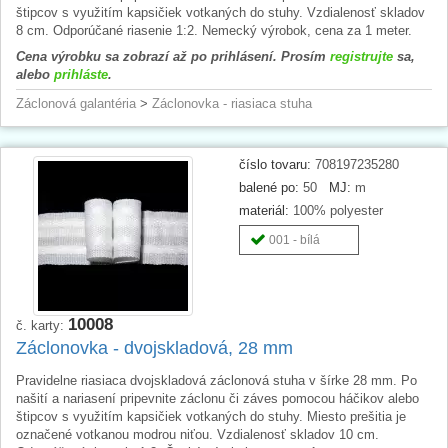
štipcov s využitím kapsičiek votkaných do stuhy. Vzdialenosť skladov
8 cm. Odporúčané riasenie 1:2. Nemecký výrobok, cena za 1 meter.
Cena výrobku sa zobrazí až po prihlásení. Prosím
registrujte
sa,
alebo
prihláste
.
Záclonová galantéria
>
Záclonovka - riasiaca stuha
číslo tovaru:
708197235280
balené po:
50
MJ:
m
materiál:
100% polyester
001 - bílá
10008
č. karty:
Záclonovka - dvojskladová, 28 mm
Pravidelne riasiaca dvojskladová záclonová stuha v šírke 28 mm. Po
našití a nariasení pripevnite záclonu či záves pomocou háčikov alebo
štipcov s využitím kapsičiek votkaných do stuhy. Miesto prešitia je
označené votkanou modrou niťou. Vzdialenosť skladov 10 cm.