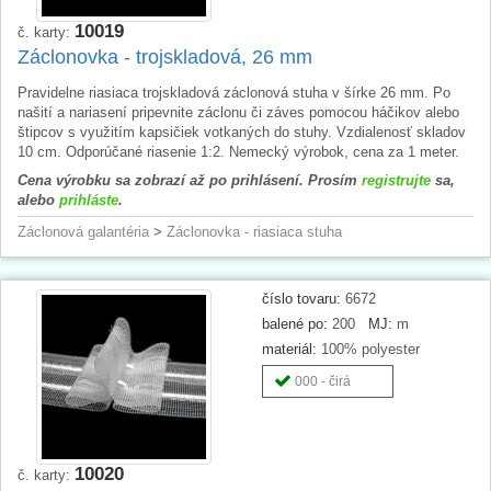
10019
č. karty:
Záclonovka - trojskladová, 26 mm
Pravidelne riasiaca trojskladová záclonová stuha v šírke 26 mm. Po
našití a nariasení pripevnite záclonu či záves pomocou háčikov alebo
štipcov s využitím kapsičiek votkaných do stuhy. Vzdialenosť skladov
10 cm. Odporúčané riasenie 1:2. Nemecký výrobok, cena za 1 meter.
Cena výrobku sa zobrazí až po prihlásení. Prosím
registrujte
sa,
alebo
prihláste
.
Záclonová galantéria
>
Záclonovka - riasiaca stuha
číslo tovaru:
6672
balené po:
200
MJ:
m
materiál:
100% polyester
000 - čirá
10020
č. karty: