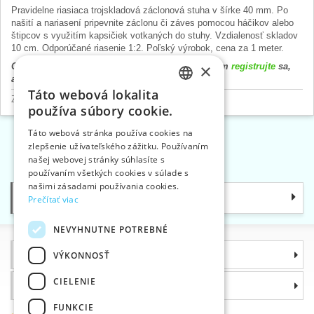
Pravidelne riasiaca trojskladová záclonová stuha v šírke 40 mm. Po
našití a nariasení pripevnite záclonu či záves pomocou háčikov alebo
štipcov s využitím kapsičiek votkaných do stuhy. Vzdialenosť skladov
10 cm. Odporúčané riasenie 1:2. Poľský výrobok, cena za 1 meter.
×
Cena výrobku sa zobrazí až po prihlásení. Prosím
registrujte
sa,
alebo
prihláste
.
Táto webová lokalita
CZECH
Záclonová galantéria
>
Záclonovka - riasiaca stuha
používa súbory cookie.
SLOVAK
Táto webová stránka používa cookies na
zlepšenie užívateľského zážitku. Používaním
ENGLISH
«
1
2
3
»
našej webovej stránky súhlasíte s
GERMAN
používaním všetkých cookies v súlade s
našimi zásadami používania cookies.
Kategórie
Prečítať viac
NEVYHNUTNE POTREBNÉ
Informácie
VÝKONNOSŤ
CIELENIE
Prečo si zvoliť práve nás
FUNKCIE