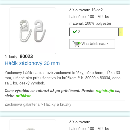
číslo tovaru:
16-hc2
balené po:
100
MJ:
ks
materiál:
100% polyester
2
Viac farieb naraz ...
80023
č. karty:
Háčik záclonový 30 mm
Záclonový háčik na plastové záclonové krúžky, očko 5mm, dĺžka 30
mm, určené ako príslušenstvo ku krúžkom č.k. 80020 a 80034, cena
za 1 ks, český výrobok.
Cena výrobku sa zobrazí až po prihlásení. Prosím
registrujte
sa,
alebo
prihláste
.
Záclonová galantéria
>
Háčiky a krúžky
číslo tovaru:
balené po:
100
MJ:
ks