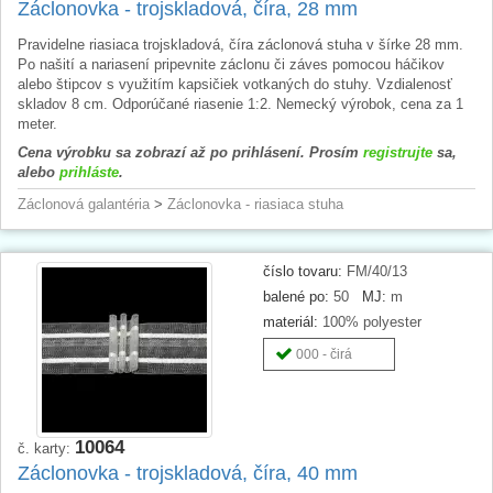
Záclonovka - trojskladová, číra, 28 mm
Pravidelne riasiaca trojskladová, číra záclonová stuha v šírke 28 mm.
Po našití a nariasení pripevnite záclonu či záves pomocou háčikov
alebo štipcov s využitím kapsičiek votkaných do stuhy. Vzdialenosť
skladov 8 cm. Odporúčané riasenie 1:2. Nemecký výrobok, cena za 1
meter.
Cena výrobku sa zobrazí až po prihlásení. Prosím
registrujte
sa,
alebo
prihláste
.
Záclonová galantéria
>
Záclonovka - riasiaca stuha
číslo tovaru:
FM/40/13
balené po:
50
MJ:
m
materiál:
100% polyester
000 - čirá
10064
č. karty:
Záclonovka - trojskladová, číra, 40 mm