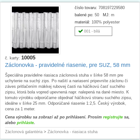
číslo tovaru:
708197229580
balené po:
50
MJ:
m
materiál:
100% polyester
001 - bílá
10005
č. karty:
Záclonovka - pravidelné riasenie, pre SUZ, 58 mm
Špeciálna pravidelne riasiaca záclonová stuha v šírke 58 mm pre
uchytenie na suchý zips. Po našití a nariasení pripevníte záclonu či
záves pritlačením mäkkej rubovej časti na háčikovú časť suchého
zipsu, ktorá bola vopred upevnená napr. nalepená na dané miesto. K
tomuto výrobku odporúčame objednať háčikovú stranu suchého zipsu,
ideálne v šírke 25 mm. Odporúčané riasenie 1:2,5. Český výrobok,
cena za 1 meter.
Cena výrobku sa zobrazí až po prihlásení. Prosím
registrujte
sa,
alebo
prihláste
.
Záclonová galantéria
>
Záclonovka - riasiaca stuha