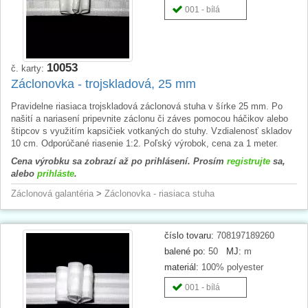
001 - bílá
10053
č. karty:
Záclonovka - trojskladová, 25 mm
Pravidelne riasiaca trojskladová záclonová stuha v šírke 25 mm. Po
našití a nariasení pripevnite záclonu či záves pomocou háčikov alebo
štipcov s využitím kapsičiek votkaných do stuhy. Vzdialenosť skladov
10 cm. Odporúčané riasenie 1:2. Poľský výrobok, cena za 1 meter.
Cena výrobku sa zobrazí až po prihlásení. Prosím
registrujte
sa,
alebo
prihláste
.
Záclonová galantéria
>
Záclonovka - riasiaca stuha
číslo tovaru:
708197189260
balené po:
50
MJ:
m
materiál:
100% polyester
001 - bílá