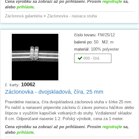
Cena výrobku sa zobrazí až po prihlásení. Prosím
registrujte
sa,
alebo
prihláste
.
Záclonová galantéria
>
Záclonovka - riasiaca stuha
číslo tovaru:
FM/25/12
balené po:
50
MJ:
m
materiál:
100% polyester
000 - čirá
10062
č. karty:
Záclonovka - dvojskladová, číra, 25 mm
Pravidelne riasiaca, číra dvojskladová záclonová stuha v šírke 25 mm.
Po našití a nariasení pripevnite záclonu či záves pomocu háčikov alebo
štipcov s využitím kapsičiek votkaných do stuhy. Vzdialenosť skladov
8 cm. Odporúčané riasenie 1:2. Poľský výrobok, cena za 1 meter.
Cena výrobku sa zobrazí až po prihlásení. Prosím
registrujte
sa,
alebo
prihláste
.