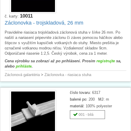
10011
č. karty:
Záclonovka - trojskladová, 26 mm
Pravidelne riasiaca trojskladová záclonová stuha v šírke 26 mm. Po
našití a nariasení pripevnite záclonu či záves pomocou háčikov alebo
štipcov s využitím kapsičiek votkaných do stuhy. Miesto prešitia je
označené votkanou modrou niťou. Vzdialenosť skladov 9cm.
Odporúčané riasenie 1:2,5. Český výrobok, cena za 1 meter.
Cena výrobku sa zobrazí až po prihlásení. Prosím
registrujte
sa,
alebo
prihláste
.
Záclonová galantéria
>
Záclonovka - riasiaca stuha
číslo tovaru:
6317
balené po:
200
MJ:
m
materiál:
100% polyester
001 - bílá