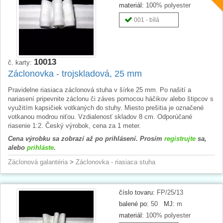
materiál:
100% polyester
001 - bílá
10013
č. karty:
Záclonovka - trojskladová, 25 mm
Pravidelne riasiaca záclonová stuha v šírke 25 mm. Po našití a
nariasení pripevnite záclonu či záves pomocou háčikov alebo štipcov s
využitím kapsičiek votkaných do stuhy. Miesto prešitia je označené
votkanou modrou niťou. Vzdialenosť skladov 8 cm. Odporúčané
riasenie 1:2. Český výrobok, cena za 1 meter.
Cena výrobku sa zobrazí až po prihlásení. Prosím
registrujte
sa,
alebo
prihláste
.
Záclonová galantéria
>
Záclonovka - riasiaca stuha
číslo tovaru:
FP/25/13
balené po:
50
MJ:
m
materiál:
100% polyester