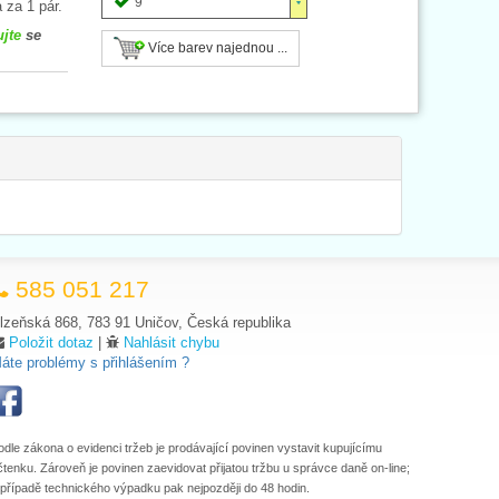
9
 za 1 pár.
ujte
se
Více barev najednou ...
585 051 217
lzeňská 868, 783 91 Uničov, Česká republika
Položit dotaz
|
Nahlásit chybu
áte problémy s přihlášením ?
odle zákona o evidenci tržeb je prodávající povinen vystavit kupujícímu
čtenku. Zároveň je povinen zaevidovat přijatou tržbu u správce daně on-line;
 případě technického výpadku pak nejpozději do 48 hodin.