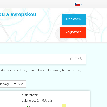
kou a evropskou
Přihlášení
Registrace
(1 - 1 z 1)
drá, temně zelená, černě olivová, krémová, tmavě hnědá,
ledový
Vše
číslo zboží:
baleno po:
1
MJ:
pár