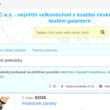
 a.s. - největší velkoobchod s kvalitní čes
textilní galanterií
e a šlové součásti
Pánské podvazky
ké podvazky
pánský podvazek na přidržení ponožek
nabízíme v barvách brusinková, mo
ná.
20
Název produktu (A-Z)
Náh
81016
č. karty:
Podvazek pánský