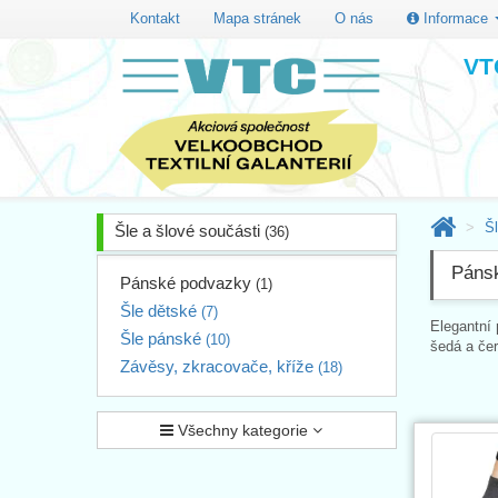
Kontakt
Mapa stránek
O nás
Informace
VTC
Šl
Šle a šlové součásti
(36)
Páns
Pánské podvazky
(1)
Šle dětské
(7)
Elegantní
Šle pánské
(10)
šedá a čer
Závěsy, zkracovače, kříže
(18)
Všechny kategorie