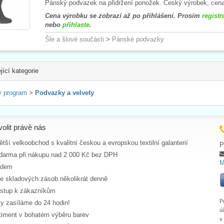
Pánský podvazek na přidržení ponožek. Český výrobek, cena
Cena výrobku se zobrazí až po přihlášení. Prosím
registr
nebo
přihlaste
.
Šle a šlové součásti
>
Pánské podvazky
jící kategorie
 program
>
Podvazky a velvety
volit právě nás
tší velkoobchod s kvalitní českou a evropskou textilní galanterií
P
darma při nákupu nad 2 000 Kč bez DPH
M
adem
ce skladových zásob několikrát denně
ístup k zákazníkům
P
y zasíláme do 24 hodin!
ú
rtiment v bohatém výběru barev
v