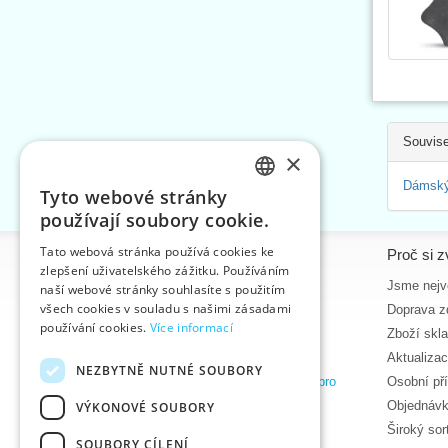
Souvise
×
Dámský
Tyto webové stránky
CZECH
používají soubory cookie.
SLOVAK
Tato webová stránka používá cookies ke
Informace
Proč si z
zlepšení uživatelského zážitku. Používáním
ENGLISH
Úvodní strana
Jsme nejvě
naší webové stránky souhlasíte s použitím
GERMAN
všech cookies v souladu s našimi zásadami
Kontakt
Doprava z
používání cookies.
Více informací
Mapa stránek
Zboží skl
O nás
Aktualiza
NEZBYTNĚ NUTNÉ SOUBORY
Obchodní podmínky e-shopu VTC, a.s. pro
Osobní př
zákazníky z České republiky
Objednávk
VÝKONOVÉ SOUBORY
Zásady ochrany osobních údajů
Široký so
SOUBORY CÍLENÍ
Nápověda