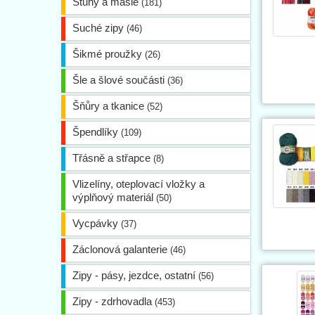
Stuhy a mašle
(181)
Suché zipy
(46)
Šikmé proužky
(26)
Šle a šlové součásti
(36)
Šňůry a tkanice
(52)
Špendlíky
(109)
Třásně a střapce
(8)
Vlizelíny, oteplovací vložky a
výplňový materiál
(50)
Vycpávky
(37)
Záclonová galanterie
(46)
Zipy - pásy, jezdce, ostatní
(56)
Zipy - zdrhovadla
(453)