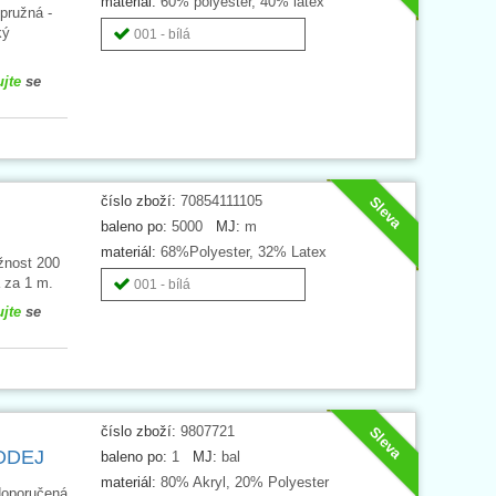
materiál:
60% polyester, 40% latex
pružná -
ký
001 - bílá
ujte
se
číslo zboží:
70854111105
Sleva
baleno po:
5000
MJ:
m
materiál:
68%Polyester, 32% Latex
žnost 200
 za 1 m.
001 - bílá
ujte
se
číslo zboží:
9807721
Sleva
ODEJ
baleno po:
1
MJ:
bal
materiál:
80% Akryl, 20% Polyester
 doporučená