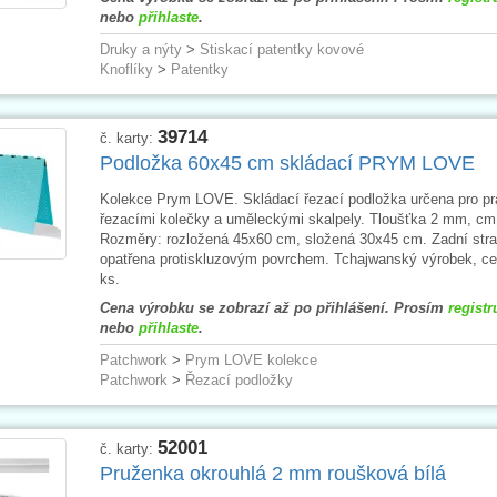
nebo
přihlaste
.
Druky a nýty
>
Stiskací patentky kovové
Knoflíky
>
Patentky
39714
č. karty:
Podložka 60x45 cm skládací PRYM LOVE
Kolekce Prym LOVE. Skládací řezací podložka určena pro pr
řezacími kolečky a uměleckými skalpely. Tloušťka 2 mm, cm
Rozměry: rozložená 45x60 cm, složená 30x45 cm. Zadní stra
opatřena protiskluzovým povrchem. Tchajwanský výrobek, ce
ks.
Cena výrobku se zobrazí až po přihlášení. Prosím
registr
nebo
přihlaste
.
Patchwork
>
Prym LOVE kolekce
Patchwork
>
Řezací podložky
52001
č. karty:
Pruženka okrouhlá 2 mm roušková bílá