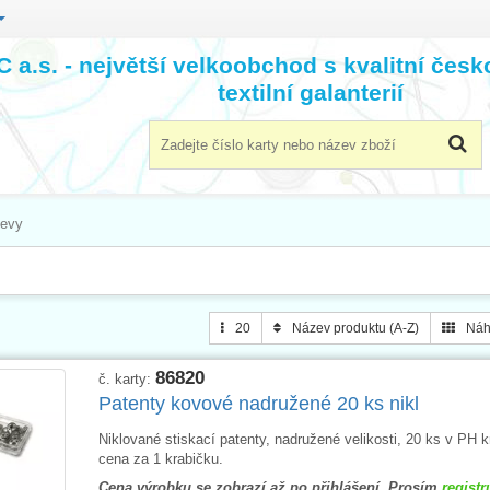
 a.s. - největší velkoobchod s kvalitní čes
textilní galanterií
levy
20
Název produktu (A-Z)
Náh
86820
č. karty:
Patenty kovové nadružené 20 ks nikl
Niklované stiskací patenty, nadružené velikosti, 20 ks v PH k
cena za 1 krabičku.
Cena výrobku se zobrazí až po přihlášení. Prosím
registr