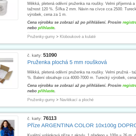
Měkká, pletená oděvní pruženka na roušky. Velmi příjemná a 
tažnost 120 %. Šířka 2 mm. Návin na cívce cca 2500. Turec
výrobek, cena za 1 m.
Cena výrobku se zobrazí až po přihlášení. Prosím
registr
nebo
přihlaste
.
Pruženky-gumy
>
Kloboukové a kulaté
51090
č. karty:
Pruženka plochá 5 mm roušková
Měkká, pletená oděvní pruženka na roušky. Velmi pružná - ta
%. Balení obsahuje cca 4000-7000 m. Turecký výrobek, cena
Cena výrobku se zobrazí až po přihlášení. Prosím
registr
nebo
přihlaste
.
Pruženky-gumy
>
Navlékací a ploché
76113
č. karty:
Příze ARGENTINA COLOR 10x100g DOPR
Kvalitní volánková příze z akrylu, 1 přadeno = 100g = 26 m,