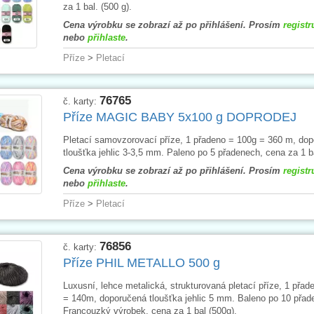
za 1 bal. (500 g).
Cena výrobku se zobrazí až po přihlášení. Prosím
registr
nebo
přihlaste
.
Příze
>
Pletací
76765
č. karty:
Příze MAGIC BABY 5x100 g DOPRODEJ
Pletací samovzorovací příze, 1 přadeno = 100g = 360 m, do
tloušťka jehlic 3-3,5 mm. Paleno po 5 přadenech, cena za 1 ba
Cena výrobku se zobrazí až po přihlášení. Prosím
registr
nebo
přihlaste
.
Příze
>
Pletací
76856
č. karty:
Příze PHIL METALLO 500 g
Luxusní, lehce metalická, strukturovaná pletací příze, 1 přad
= 140m, doporučená tloušťka jehlic 5 mm. Baleno po 10 přad
Francouzký výrobek, cena za 1 bal (500g).