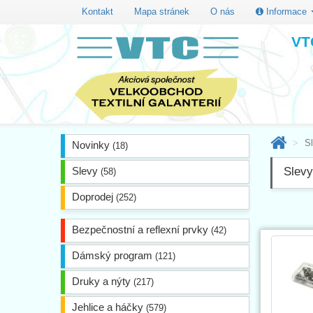
Kontakt
Mapa stránek
O nás
Informace
VTC
S
Novinky
(18)
Slevy
Slevy
(58)
Doprodej
(252)
Bezpečnostní a reflexní prvky
(42)
Dámský program
(121)
Druky a nýty
(217)
Jehlice a háčky
(579)