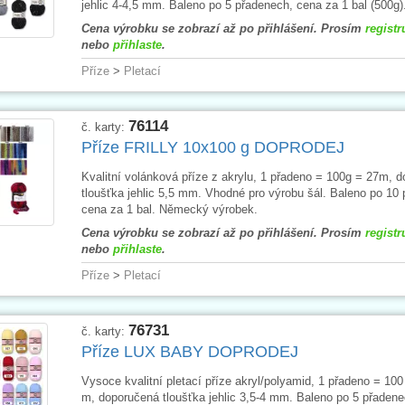
jehlic 4-4,5 mm. Baleno po 5 přadenech, cena za 1 bal (500g)
Cena výrobku se zobrazí až po přihlášení. Prosím
registr
nebo
přihlaste
.
Příze
>
Pletací
76114
č. karty:
Příze FRILLY 10x100 g DOPRODEJ
Kvalitní volánková příze z akrylu, 1 přadeno = 100g = 27m, 
tloušťka jehlic 5,5 mm. Vhodné pro výrobu šál. Baleno po 10
cena za 1 bal. Německý výrobek.
Cena výrobku se zobrazí až po přihlášení. Prosím
registr
nebo
přihlaste
.
Příze
>
Pletací
76731
č. karty:
Příze LUX BABY DOPRODEJ
Vysoce kvalitní pletací příze akryl/polyamid, 1 přadeno = 100
m, doporučená tloušťka jehlic 3,5-4 mm. Baleno po 5 přaden