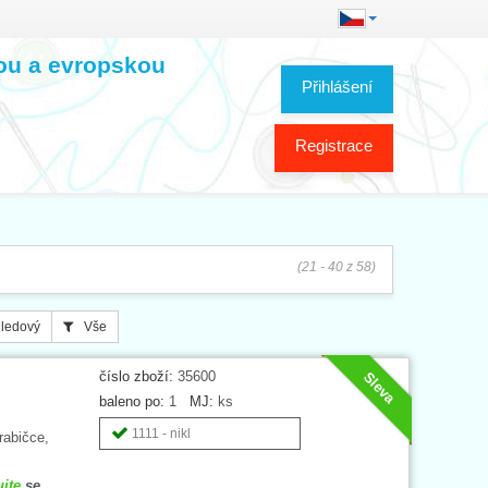
kou a evropskou
Přihlášení
Registrace
(21 - 40 z 58)
ledový
Vše
číslo zboží:
35600
Sleva
baleno po:
1
MJ:
ks
1111 - nikl
rabičce,
ujte
se