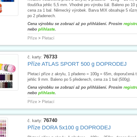
tloušťka jehlic 5,5 mm. Vhodné pro výrobu šál. Baleno po 10
cena za 1 bal. Německý výrobek. Barva MIX obsahuje 5 různ
po 2 přadenech.
Cena výrobku se zobrazí až po přihlášení. Prosím
registr
nebo
přihlaste
.
Příze
>
Pletací
76733
č. karty:
Příze ATLAS SPORT 500 g DOPRODEJ
Pletací příze z akrylu, 1 přadeno = 100g = 65m, doporučená t
jehlic 9 mm. Baleno po 5 předenech, cena za 1 bal (500g).
Cena výrobku se zobrazí až po přihlášení. Prosím
registr
nebo
přihlaste
.
Příze
>
Pletací
76740
č. karty:
Příze DORA 5x100 g DOPRODEJ