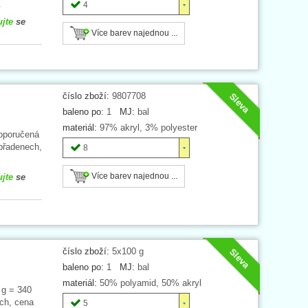
.
4
ujte
se
Více barev najednou ...
číslo zboží:
9807708
Sleva
baleno po:
1
MJ:
bal
materiál:
97% akryl, 3% polyester
doporučená
 přadenech,
8
Více barev najednou ...
ujte
se
číslo zboží:
5x100 g
Sleva
baleno po:
1
MJ:
bal
materiál:
50% polyamid, 50% akryl
 g = 340
ech, cena
5