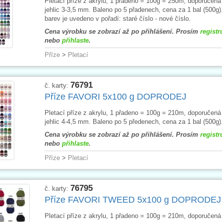
Pletací příze z akrylu, 1 přadeno = 100g = 250m, doporučená
jehlic 3-3,5 mm. Baleno po 5 přadenech, cena za 1 bal (500g)
barev je uvedeno v pořadí: staré číslo - nové číslo.
Cena výrobku se zobrazí až po přihlášení. Prosím
registr
nebo
přihlaste
.
Příze
>
Pletací
76791
č. karty:
Příze FAVORI 5x100 g DOPRODEJ
Pletací příze z akrylu, 1 přadeno = 100g = 210m, doporučená
jehlic 4-4,5 mm. Baleno po 5 předenech, cena za 1 bal (500g)
Cena výrobku se zobrazí až po přihlášení. Prosím
registr
nebo
přihlaste
.
Příze
>
Pletací
76795
č. karty:
Příze FAVORI TWEED 5x100 g DOPRODEJ
Pletací příze z akrylu, 1 přadeno = 100g = 210m, doporučená