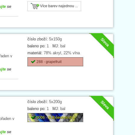
Více barev najednou ...
ujte
se
číslo zboží:
5x150g
Sleva
baleno po:
1
MJ:
bal
materiál:
78% akryl, 22% vlna
řaden v
288 - grapefruit
ujte
se
číslo zboží:
5x200g
Sleva
baleno po:
1
MJ:
bal
0006 - žlutošedomodrá
přaden v
ujte
se