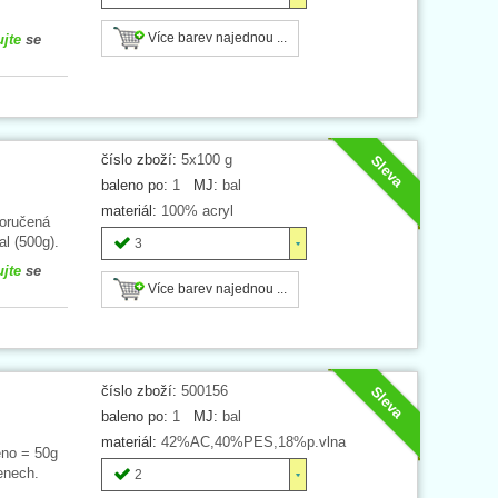
Více barev najednou ...
ujte
se
číslo zboží:
5x100 g
Sleva
baleno po:
1
MJ:
bal
materiál:
100% acryl
poručená
l (500g).
3
ujte
se
Více barev najednou ...
číslo zboží:
500156
Sleva
baleno po:
1
MJ:
bal
materiál:
42%AC,40%PES,18%p.vlna
eno = 50g
enech.
2