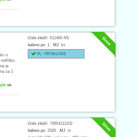
číslo zboží:
611465 NS
Sleva
baleno po:
1
MJ:
ks
PL - PRYM LOVE
áci s
 měřítko.
na je
na za 1
ujte
se
číslo zboží:
70854111102
Sleva
baleno po:
2500
MJ:
m