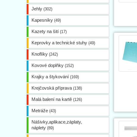
Jehly
(302)
Kapesníky
(49)
Kazety na šití
(17)
Keprovky a technické stuhy
(49)
Knoflíky
(242)
Kovové doplňky
(152)
Krajky a štykování
(169)
Krejčovská příprava
(138)
Malá balení na kartě
(126)
Metráže
(43)
Nášivky,aplikace,záplaty,
náplety
(89)