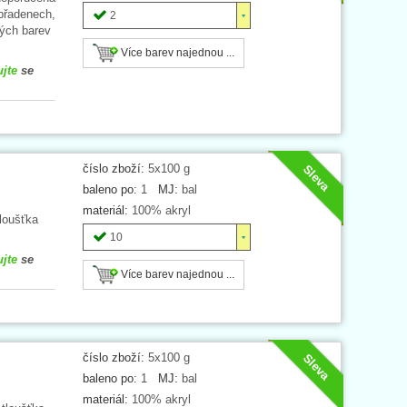
 přadenech,
2
ých barev
Více barev najednou ...
ujte
se
číslo zboží:
5x100 g
Sleva
baleno po:
1
MJ:
bal
materiál:
100% akryl
loušťka
10
ujte
se
Více barev najednou ...
číslo zboží:
5x100 g
Sleva
baleno po:
1
MJ:
bal
materiál:
100% akryl