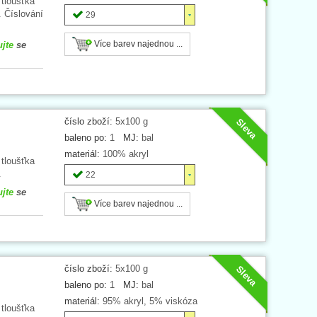
 tloušťka
. Číslování
29
Více barev najednou ...
ujte
se
číslo zboží:
5x100 g
Sleva
baleno po:
1
MJ:
bal
materiál:
100% akryl
 tloušťka
.
22
ujte
se
Více barev najednou ...
číslo zboží:
5x100 g
Sleva
baleno po:
1
MJ:
bal
materiál:
95% akryl, 5% viskóza
 tloušťka