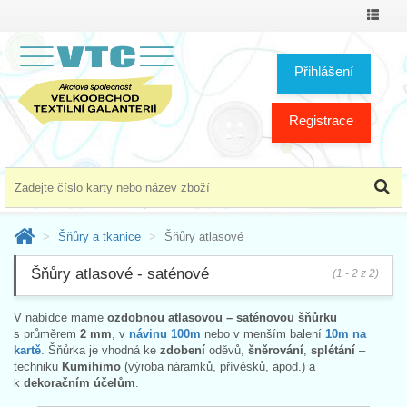
Přepno
menu
Přihlášení
Registrace
Šňůry a tkanice
Šňůry atlasové
Šňůry atlasové - saténové
(1 - 2 z 2)
V nabídce máme
ozdobnou atlasovou – saténovou šňůrku
s průměrem
2 mm
, v
návinu 100m
nebo v menším balení
10m na
kartě
. Šňůrka je vhodná ke
zdobení
oděvů,
šněrování
,
splétání
–
techniku
Kumihimo
(výroba náramků, přívěsků, apod.) a
k
dekoračním účelům
.