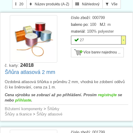
20
Název produktu (A-Z)
Náhledový
Vše
číslo zboží:
000799
baleno po:
100
MJ:
m
materiál:
100% polyester
27
Více barev najednou ...
24018
č. karty:
Šňůra atlasová 2 mm
Ozdobná atlasová šňůrka o průměru 2 mm, vhodná ke zdobení oděvů
či ke šněrování, cena za 1 m.
Cena výrobku se zobrazí až po přihlášení. Prosím
registrujte
se
nebo
přihlaste
.
Bižuterní komponenty
>
Šňůrky
Šňůry a tkanice
>
Šňůry atlasové
číslo zboží:
001799