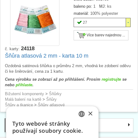
baleno po:
1
MJ:
ks
materiál:
100% polyester
27
Více barev najednou ...
24118
č. karty:
Šňůra atlasová 2 mm - karta 10 m
Ozdobná saténová šňůrka o průměru 2 mm, vhodná ke zdobení oděvu
či ke šněrování, cena za 1 kartu.
Cena výrobku se zobrazí až po přihlášení. Prosím
registrujte
se
nebo
přihlaste
.
Bižuterní komponenty
>
Šňůrky
Malá balení na kartě
>
Šňůry
Šňůry a tkanice
>
Šňůry atlasové
×
Tyto webové stránky
Kategorie
CZECH
používají soubory cookie.
SLOVAK