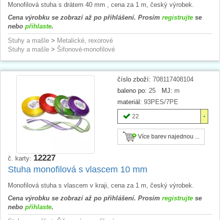
Monofilová stuha s drátem 40 mm , cena za 1 m, český výrobek.
Cena výrobku se zobrazí až po přihlášení. Prosím
registrujte
se
nebo
přihlaste
.
Stuhy a mašle
>
Metalické, rexorové
Stuhy a mašle
>
Šifonové-monofilové
číslo zboží:
708117408104
baleno po:
25
MJ:
m
materiál:
93PES/7PE
22
Více barev najednou ...
12227
č. karty:
Stuha monofilová s vlascem 10 mm
Monofilová stuha s vlascem v kraji, cena za 1 m, český výrobek.
Cena výrobku se zobrazí až po přihlášení. Prosím
registrujte
se
nebo
přihlaste
.