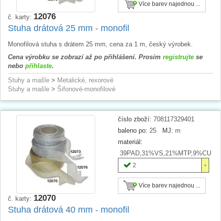
Více barev najednou ...
12076
č. karty:
Stuha drátová 25 mm - monofil
Monofilová stuha s drátem 25 mm, cena za 1 m, český výrobek.
Cena výrobku se zobrazí až po přihlášení. Prosím
registrujte
se
nebo
přihlaste
.
Stuhy a mašle
>
Metalické, rexorové
Stuhy a mašle
>
Šifonové-monofilové
číslo zboží:
708117329401
baleno po:
25
MJ:
m
materiál:
39PAD,31%VS,21%MTP,9%CU
2
Více barev najednou ...
12070
č. karty:
Stuha drátová 40 mm - monofil