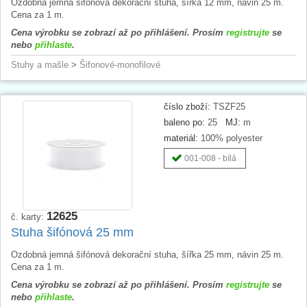
Ozdobná jemná šifónová dekorační stuha, šířka 12 mm, návin 25 m.
Cena za 1 m.
Cena výrobku se zobrazí až po přihlášení. Prosím
registrujte
se
nebo
přihlaste
.
Stuhy a mašle
>
Šifonové-monofilové
číslo zboží:
TSZF25
baleno po:
25
MJ:
m
materiál:
100% polyester
001-008 - bílá
12625
č. karty:
Stuha šifónová 25 mm
Ozdobná jemná šifónová dekorační stuha, šířka 25 mm, návin 25 m.
Cena za 1 m.
Cena výrobku se zobrazí až po přihlášení. Prosím
registrujte
se
nebo
přihlaste
.