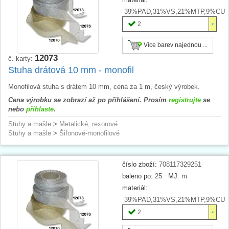
39%PAD,31%VS,21%MTP,9%CU
2
Více barev najednou ...
12073
č. karty:
Stuha drátová 10 mm - monofil
Monofilová stuha s drátem 10 mm, cena za 1 m, český výrobek.
Cena výrobku se zobrazí až po přihlášení. Prosím
registrujte
se
nebo
přihlaste
.
Stuhy a mašle
>
Metalické, rexorové
Stuhy a mašle
>
Šifonové-monofilové
číslo zboží:
708117329251
baleno po:
25
MJ:
m
materiál:
39%PAD,31%VS,21%MTP,9%CU
2