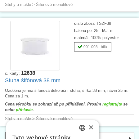
Stuhy a mašle
>
Šifonové-monofilové
číslo zboží:
TSZF38
baleno po:
25
MJ:
m
materiál:
100% polyester
001-008 - bílá
12638
č. karty:
Stuha šifónová 38 mm
Ozdobná jemná šifónová dekorační stuha, šířka 38 mm, návin 25 m.
Cena za 1 m.
Cena výrobku se zobrazí až po přihlášení. Prosím
registrujte
se
nebo
přihlaste
.
Stuhy a mašle
>
Šifonové-monofilové
×
Tyto webové stránky
Kategorie