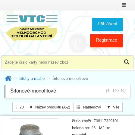
Přepno
menu
Přihlášení
Registrace
Stuhy a mašle
Šifonové-monofilové
Šifonové-monofilové
(1 - 10 z 10)
20
Název produktu (A-Z)
Náhledový
Vše
číslo zboží:
708117329101
baleno po:
25
MJ:
m
materiál: