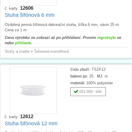
12606
č. karty:
Stuha šifónová 6 mm
Ozdobná jemná šifónová dekorační stuha, šířka 6 mm, návin 25 m.
Cena za 1 m.
Cena výrobku se zobrazí až po přihlášení. Prosím
registrujte
se
nebo
přihlaste
.
Stuhy a mašle
>
Šifonové-monofilové
číslo zboží:
TSZF12
baleno po:
25
MJ:
m
materiál:
100% polyester
001-008 - bílá
12612
č. karty:
Stuha šifónová 12 mm