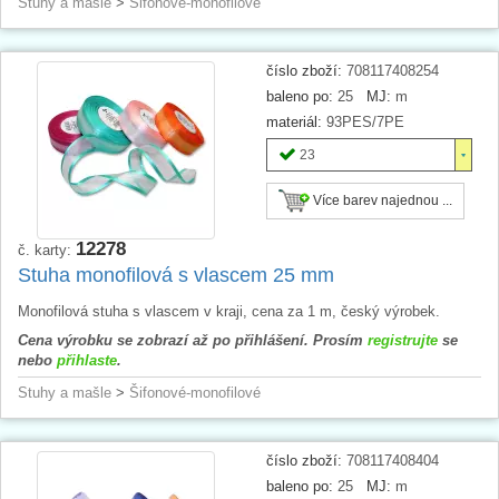
Stuhy a mašle
>
Šifonové-monofilové
číslo zboží:
708117408254
baleno po:
25
MJ:
m
materiál:
93PES/7PE
23
Více barev najednou ...
12278
č. karty:
Stuha monofilová s vlascem 25 mm
Monofilová stuha s vlascem v kraji, cena za 1 m, český výrobek.
Cena výrobku se zobrazí až po přihlášení. Prosím
registrujte
se
nebo
přihlaste
.
Stuhy a mašle
>
Šifonové-monofilové
číslo zboží:
708117408404
baleno po:
25
MJ:
m