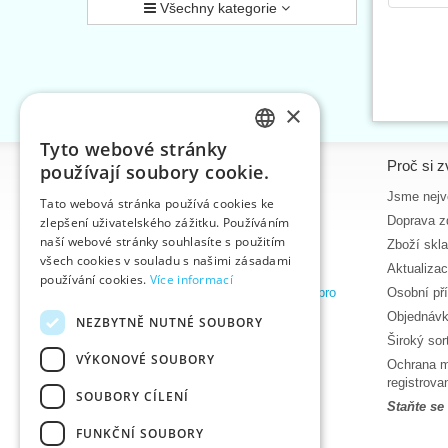
Všechny kategorie
×
Tyto webové stránky
CZECH
Informace
Proč si z
používají soubory cookie.
SLOVAK
Úvodní strana
Jsme nejvě
Tato webová stránka používá cookies ke
Kontakt
Doprava z
zlepšení uživatelského zážitku. Používáním
ENGLISH
naší webové stránky souhlasíte s použitím
Mapa stránek
Zboží skl
GERMAN
všech cookies v souladu s našimi zásadami
O nás
Aktualiza
používání cookies.
Více informací
Obchodní podmínky e-shopu VTC, a.s. pro
Osobní př
zákazníky z České republiky
Objednávk
NEZBYTNĚ NUTNÉ SOUBORY
Zásady ochrany osobních údajů
Široký so
VÝKONOVÉ SOUBORY
Nápověda
Ochrana m
Ke stažení
registrov
SOUBORY CÍLENÍ
Termíny naskladnění
Staňte se
Aktuality
FUNKČNÍ SOUBORY