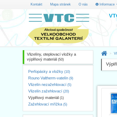
Kontakt
Mapa stránek
O nás
Informace
VTC
Vl
Vlizelíny, oteplovací vložky a
výplňový materiál
(50)
Výplň
Perfopásky a vložky
(10)
Rouno Valtherm-vatelín
(9)
Vlizelín nezažehlovací
(5)
Vlizelín zažehlovací
(20)
Výplňový materiál
(1)
Zažehlovací mřížka
(5)