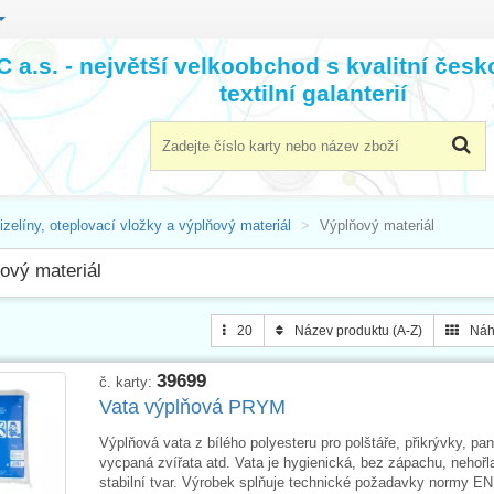
 a.s. - největší velkoobchod s kvalitní čes
textilní galanterií
izelíny, oteplovací vložky a výplňový materiál
Výplňový materiál
ový materiál
20
Název produktu (A-Z)
Náh
39699
č. karty:
Vata výplňová PRYM
Výplňová vata z bílého polyesteru pro polštáře, přikrývky, pa
vycpaná zvířata atd. Vata je hygienická, bez zápachu, nehoř
stabilní tvar. Výrobek splňuje technické požadavky normy EN