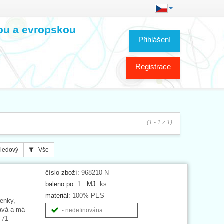
kou a evropskou
Přihlášení
Registrace
(1 - 1 z 1)
ledový
Vše
číslo zboží:
968210 N
baleno po:
1
MJ:
ks
materiál:
100% PES
nenky,
lavá a má
- nedefinována
 71