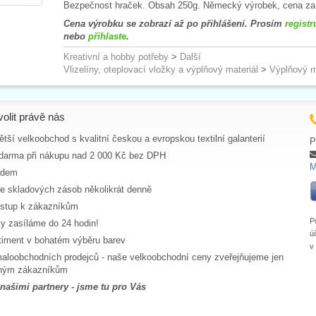
Bezpečnost hraček. Obsah 250g. Německý výrobek, cena za
Cena výrobku se zobrazí až po přihlášení. Prosím
registr
nebo
přihlaste
.
Kreativní a hobby potřeby
>
Další
Vlizelíny, oteplovací vložky a výplňový materiál
>
Výplňový m
volit právě nás
tší velkoobchod s kvalitní českou a evropskou textilní galanterií
P
darma při nákupu nad 2 000 Kč bez DPH
M
adem
ce skladových zásob několikrát denně
ístup k zákazníkům
P
y zasíláme do 24 hodin!
ú
rtiment v bohatém výběru barev
v
aloobchodních prodejců - naše velkoobchodní ceny zveřejňujeme jen
aným zákazníkům
 našimi partnery - jsme tu pro Vás