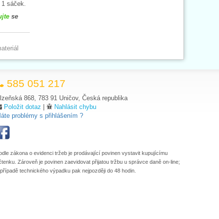
 1 sáček.
ujte
se
ateriál
585 051 217
lzeňská 868, 783 91 Uničov, Česká republika
Položit dotaz
|
Nahlásit chybu
áte problémy s přihlášením ?
odle zákona o evidenci tržeb je prodávající povinen vystavit kupujícímu
čtenku. Zároveň je povinen zaevidovat přijatou tržbu u správce daně on-line;
 případě technického výpadku pak nejpozději do 48 hodin.