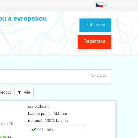
kou a evropskou
Přihlášení
Registrace
(1 - 1 z 1)
ledový
Vše
číslo zboží:
baleno po:
1
MJ:
pár
materiál:
100% bavlna
a cca 10
001 - bílá
ujte
se