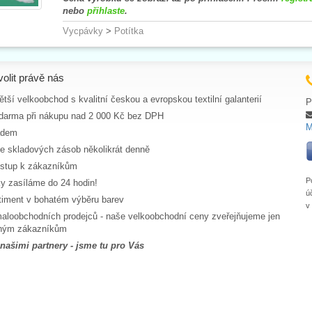
nebo
přihlaste
.
Vycpávky
>
Potítka
volit právě nás
tší velkoobchod s kvalitní českou a evropskou textilní galanterií
P
darma při nákupu nad 2 000 Kč bez DPH
M
adem
ce skladových zásob několikrát denně
ístup k zákazníkům
P
y zasíláme do 24 hodin!
ú
rtiment v bohatém výběru barev
v
aloobchodních prodejců - naše velkoobchodní ceny zveřejňujeme jen
aným zákazníkům
 našimi partnery - jsme tu pro Vás