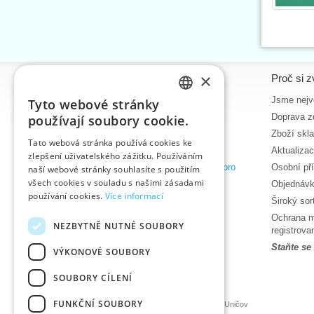
×
Informace
Proč si z
Úvodní strana
Jsme nejvě
Tyto webové stránky
CZECH
Kontakt
Doprava z
používají soubory cookie.
SLOVAK
Mapa stránek
Zboží skl
Tato webová stránka používá cookies ke
O nás
Aktualiza
zlepšení uživatelského zážitku. Používáním
ENGLISH
Obchodní podmínky e-shopu VTC, a.s. pro
Osobní př
naší webové stránky souhlasíte s použitím
zákazníky z České republiky
GERMAN
všech cookies v souladu s našimi zásadami
Objednávk
používání cookies.
Více informací
Zásady ochrany osobních údajů
Široký so
Nápověda
Ochrana m
NEZBYTNĚ NUTNÉ SOUBORY
Ke stažení
registrov
Termíny naskladnění
Staňte se
VÝKONOVÉ SOUBORY
Aktuality
SOUBORY CÍLENÍ
Produktová videa, video návody
FUNKČNÍ SOUBORY
©2026 Velkoobchod textilní galanterie VTC a.s., Uničov