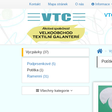
Kontakt
Mapa stránek
O nás
Informace
VTC
V
Vycpávky
(37)
Potít
Podprsenkové
(5)
Potítka
(1)
Ramenní
(31)
Všechny kategorie