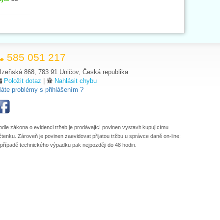
585 051 217
lzeňská 868, 783 91 Uničov, Česká republika
Položit dotaz
|
Nahlásit chybu
áte problémy s přihlášením ?
odle zákona o evidenci tržeb je prodávající povinen vystavit kupujícímu
čtenku. Zároveň je povinen zaevidovat přijatou tržbu u správce daně on-line;
 případě technického výpadku pak nejpozději do 48 hodin.