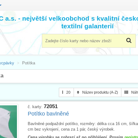
 a.s. - největší velkoobchod s kvalitní čes
textilní galanterií
ycpávky
Potítka
ka
20
Název produktu (A-Z)
Náh
72051
č. karty:
Potítko bavlněné
Bavlněné podpaždní potítko, rozměry: délka cca 16 cm, šířk
cm bez vykrojení, cena za 1 pár, český výrobek.
Cena výrobku se zobrazí až po přihlášení. Prosím
registr