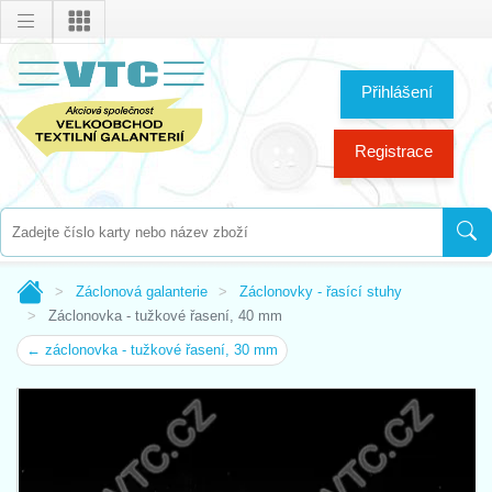
Přihlášení
Registrace
Záclonová galanterie
Záclonovky - řasící stuhy
Záclonovka - tužkové řasení, 40 mm
← záclonovka - tužkové řasení, 30 mm