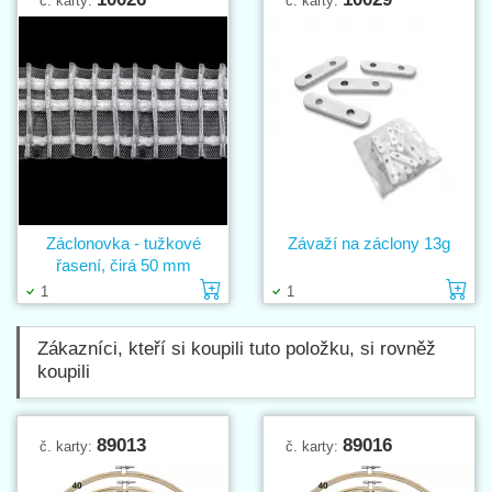
č. karty:
č. karty:
Záclonovka - tužkové
Závaží na záclony 13g
řasení, čirá 50 mm
Vložit do košíku
Vl
1
1
Zákazníci, kteří si koupili tuto položku, si rovněž
koupili
89013
89016
č. karty:
č. karty: