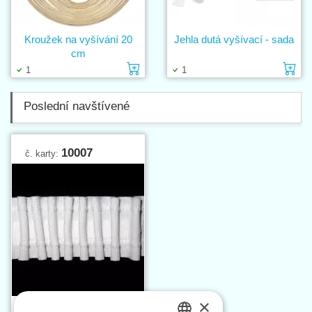
Kroužek na vyšívání 20
Jehla dutá vyšívací - sada
cm
Vložit do košíku
Vl
1
1
Poslední navštívené
10007
č. karty:
×
Záclonovka - tužkové