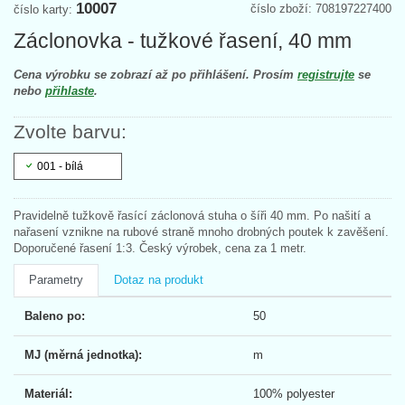
10007
číslo zboží: 708197227400
číslo karty:
Záclonovka - tužkové řasení, 40 mm
Cena výrobku se zobrazí až po přihlášení. Prosím
registrujte
se
nebo
přihlaste
.
Zvolte barvu:
001 - bílá
Pravidelně tužkově řasící záclonová stuha o šíři 40 mm. Po našití a
nařasení vznikne na rubové straně mnoho drobných poutek k zavěšení.
Doporučené řasení 1:3. Český výrobek, cena za 1 metr.
Parametry
Dotaz na produkt
Baleno po:
50
MJ (měrná jednotka):
m
Materiál:
100% polyester