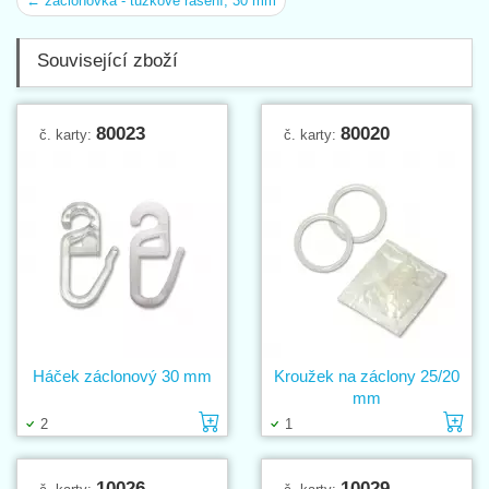
← záclonovka - tužkové řasení, 30 mm
Související zboží
80023
80020
č. karty:
č. karty:
Háček záclonový 30 mm
Kroužek na záclony 25/20
mm
Vložit do košíku
Vl
2
1
10026
10029