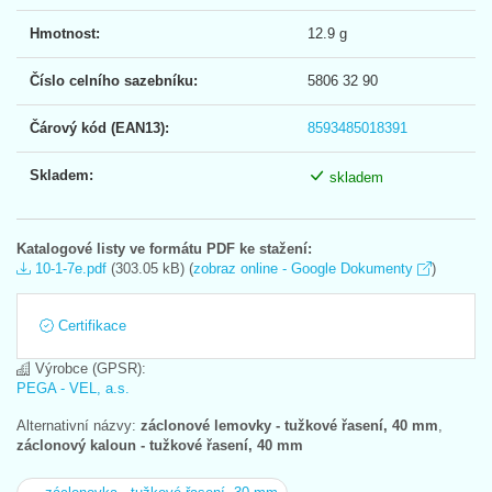
Hmotnost:
12.9 g
Číslo celního sazebníku:
5806 32 90
Čárový kód (EAN13):
8593485018391
Skladem:
skladem
Katalogové listy ve formátu PDF ke stažení:
10-1-7e.pdf
(303.05 kB) (
zobraz online - Google Dokumenty
)
Certifikace
Výrobce (GPSR):
PEGA - VEL, a.s.
Alternativní názvy:
záclonové lemovky - tužkové řasení, 40 mm
,
záclonový kaloun - tužkové řasení, 40 mm