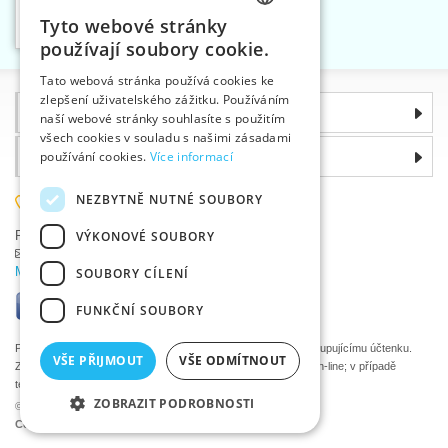
řasení, 40 mm
Tyto webové stránky
Vložit do košíku
CZECH
1
používají soubory cookie.
SLOVAK
Tato webová stránka používá cookies ke
zlepšení uživatelského zážitku. Používáním
ENGLISH
Informace
naší webové stránky souhlasíte s použitím
GERMAN
všech cookies v souladu s našimi zásadami
Proč si zvolit právě nás
používání cookies.
Více informací
NEZBYTNĚ NUTNÉ SOUBORY
585 051 217
VÝKONOVÉ SOUBORY
Plzeňská 868, 783 91 Uničov, Česká republika
Položit dotaz
|
Nahlásit chybu
Máte problémy s přihlášením ?
SOUBORY CÍLENÍ
FUNKČNÍ SOUBORY
Podle zákona o evidenci tržeb je prodávající povinen vystavit kupujícímu účtenku.
VŠE PŘIJMOUT
VŠE ODMÍTNOUT
Zároveň je povinen zaevidovat přijatou tržbu u správce daně on-line; v případě
technického výpadku pak nejpozději do 48 hodin.
ZOBRAZIT PODROBNOSTI
©2026 Velkoobchod textilní galanterie VTC a.s., Uničov
Ceny se zobrazí po přihlášení.