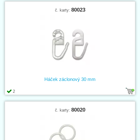
80023
č. karty:
Háček záclonový 30 mm
2
80020
č. karty: