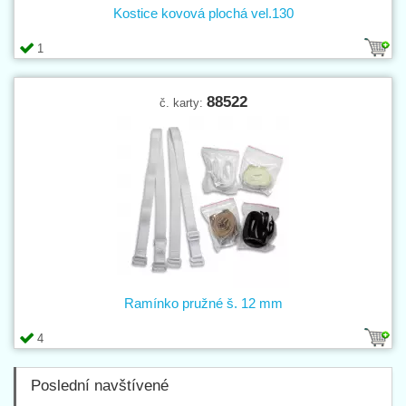
Kostice kovová plochá vel.130
1
88522
č. karty:
Ramínko pružné š. 12 mm
4
Poslední navštívené