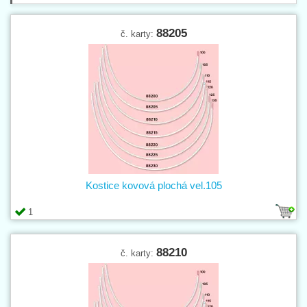
88205
č. karty:
Kostice kovová plochá vel.105
1
88210
č. karty: