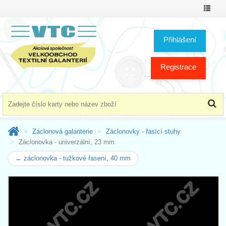
Přepno
menu
Přihlášení
Registrace
Záclonová galanterie
Záclonovky - řasící stuhy
Záclonovka - univerzální, 23 mm
← záclonovka - tužkové řasení, 40 mm