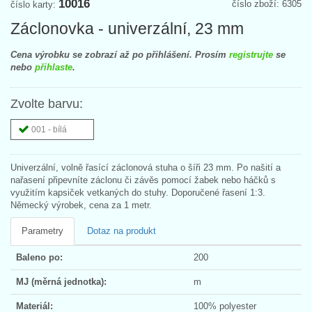
10016
číslo zboží: 6305
číslo karty:
Záclonovka - univerzální, 23 mm
Cena výrobku se zobrazí až po přihlášení. Prosím
registrujte
se
nebo
přihlaste
.
Zvolte barvu:
001 - bílá
Univerzální, volně řasící záclonová stuha o šíři 23 mm. Po našití a
nařasení připevníte záclonu či závěs pomocí žabek nebo háčků s
využitím kapsiček vetkaných do stuhy. Doporučené řasení 1:3.
Německý výrobek, cena za 1 metr.
Parametry
Dotaz na produkt
Baleno po:
200
MJ (měrná jednotka):
m
Materiál:
100% polyester