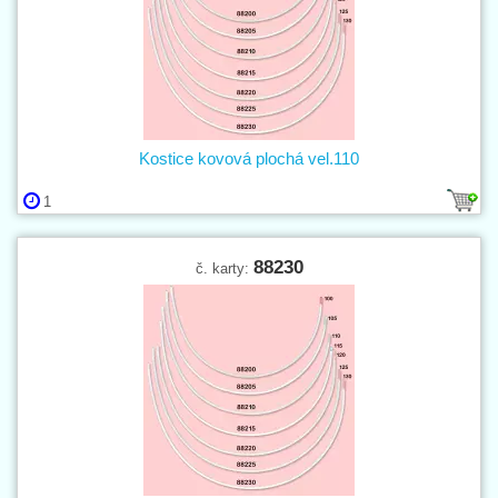
Kostice kovová plochá vel.110
1
88230
č. karty: