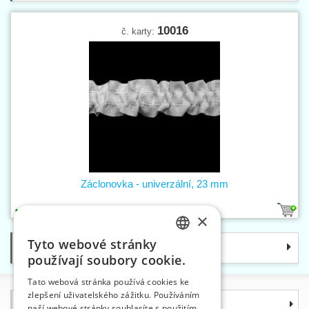
10016
č. karty:
Záclonovka - univerzální, 23 mm
1
×
Tyto webové stránky
Kategorie
CZECH
používají soubory cookie.
SLOVAK
Tato webová stránka používá cookies ke
zlepšení uživatelského zážitku. Používáním
ENGLISH
Informace
naší webové stránky souhlasíte s použitím