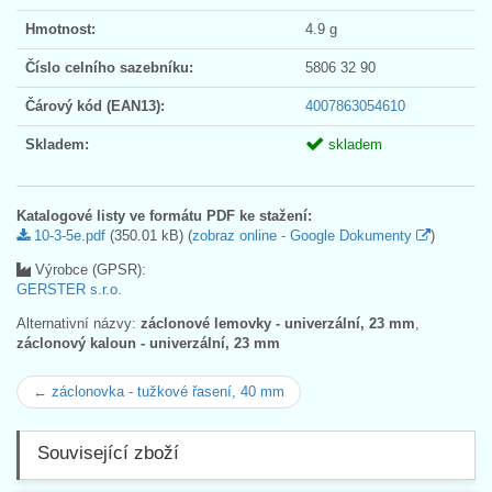
Hmotnost:
4.9 g
Číslo celního sazebníku:
5806 32 90
Čárový kód (EAN13):
4007863054610
Skladem:
skladem
Katalogové listy ve formátu PDF ke stažení:
10-3-5e.pdf
(350.01 kB) (
zobraz online - Google Dokumenty
)
Výrobce (GPSR):
GERSTER s.r.o.
Alternativní názvy:
záclonové lemovky - univerzální, 23 mm
,
záclonový kaloun - univerzální, 23 mm
← záclonovka - tužkové řasení, 40 mm
Související zboží