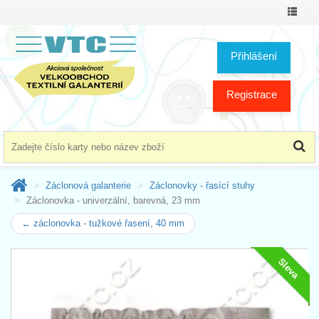
Přepno
menu
Přihlášení
Registrace
Záclonová galanterie
Záclonovky - řasící stuhy
Záclonovka - univerzální, barevná, 23 mm
← záclonovka - tužkové řasení, 40 mm
Sleva