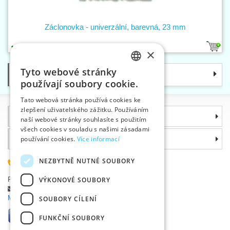
Záclonovka - univerzální, barevná, 23 mm
3
×
Tyto webové stránky
Kategorie
CZECH
používají soubory cookie.
SLOVAK
Tato webová stránka používá cookies ke
zlepšení uživatelského zážitku. Používáním
ENGLISH
Informace
naší webové stránky souhlasíte s použitím
GERMAN
všech cookies v souladu s našimi zásadami
Proč si zvolit právě nás
používání cookies.
Více informací
NEZBYTNĚ NUTNÉ SOUBORY
585 051 217
Plzeňská 868, 783 91 Uničov, Česká republika
VÝKONOVÉ SOUBORY
Položit dotaz
|
Nahlásit chybu
Máte problémy s přihlášením ?
SOUBORY CÍLENÍ
FUNKČNÍ SOUBORY