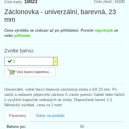
10023
číslo zboží: 61030
číslo karty:
Záclonovka - univerzální, barevná, 23
mm
Cena výrobku se zobrazí až po přihlášení. Prosím
registrujte
se
nebo
přihlaste
.
Zvolte barvu:
3
Více barev najednou ...
Univerzální, volně řasící barevná záclonová stuha o šíři 23 mm. Po
našití a nařasení připevníte záclonu či závěs pomocí žabek nebo háčků
s využitím kapsiček vetkaných do stuhy. Doporučené řasení 1:3.
Německý výrobek, cena za 1 metr.
Parametry
Dotaz na produkt
Baleno po:
50