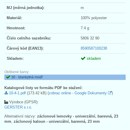
MJ (měrná jednotka):
m
Materiál:
100% polyester
Hmotnost:
7.4 g
Číslo celního sazebníku:
5806 32 90
Čárový kód (EAN13):
8590587100238
Skladem:
skladem
Oblíbené barvy:
30 - blankytná modř
Katalogové listy ve formátu PDF ke stažení:
10-4-1.pdf
(173.42 kB) (
zobraz online - Google Dokumenty
)
Výrobce (GPSR):
GERSTER s.r.o.
Alternativní názvy:
záclonové lemovky - univerzální, barevná, 23
mm
,
záclonový kaloun - univerzální, barevná, 23 mm