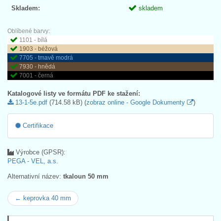
Skladem:
skladem
Oblíbené barvy:
1101 - bílá
1903 - béžová
7705 - tmavě modrá
7930 - hnědá
7001 - černá
Katalogové listy ve formátu PDF ke stažení:
13-1-5e.pdf
(714.58 kB) (
zobraz online - Google Dokumenty
)
Certifikace
Výrobce (GPSR):
PEGA - VEL, a.s.
Alternativní název:
tkaloun 50 mm
← keprovka 40 mm