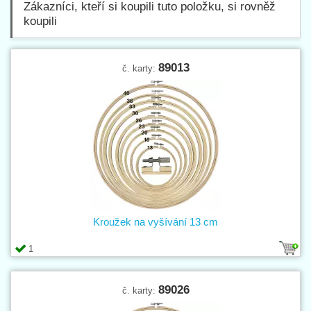
Zákazníci, kteří si koupili tuto položku, si rovněž
koupili
89013
č. karty:
Kroužek na vyšívání 13 cm
1
89026
č. karty: