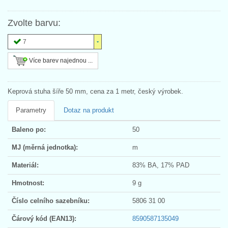
Zvolte barvu:
7
Více barev najednou ...
Keprová stuha šíře 50 mm, cena za 1 metr, český výrobek.
Parametry
Dotaz na produkt
Baleno po:
50
MJ (měrná jednotka):
m
Materiál:
83% BA, 17% PAD
Hmotnost:
9 g
Číslo celního sazebníku:
5806 31 00
Čárový kód (EAN13):
8590587135049