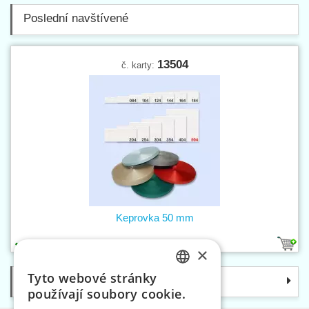
Poslední navštívené
13504
č. karty:
Keprovka 50 mm
7
×
Tyto webové stránky
Kategorie
CZECH
používají soubory cookie.
SLOVAK