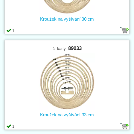
Kroužek na vyšívání 30 cm
1
89033
č. karty:
Kroužek na vyšívání 33 cm
1