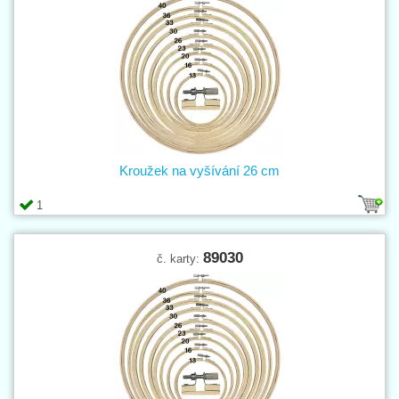
Kroužek na vyšívání 26 cm
1
89030
č. karty: