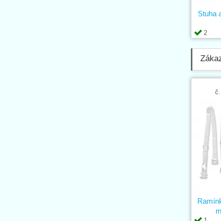
Stuha 
2
Zákaz
č.
Ramínko
m
1