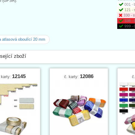
e (GPSR):
001 - 
121 -
330 - s
336 - 
999 - 
 atlasová oboulící 20 mm
sející zboží
12145
12086
 karty:
č. karty:
č