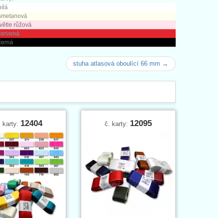
bílá
 smetanová
větle růžová
červená
černá
stuha atlasová oboulící 66 mm →
12404
12095
. karty:
č. karty: