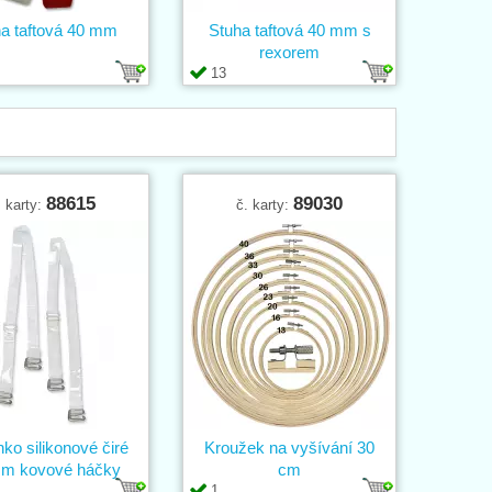
a taftová 40 mm
Stuha taftová 40 mm s
rexorem
13
88615
89030
. karty:
č. karty:
ko silikonové čiré
Kroužek na vyšívání 30
m kovové háčky
cm
1