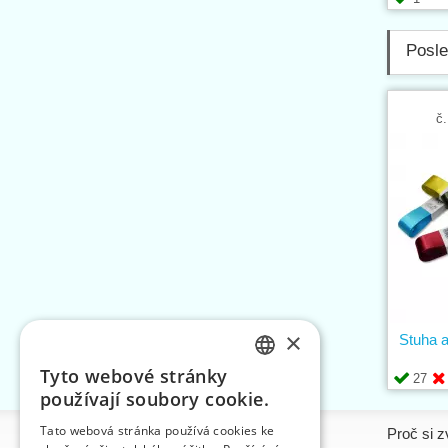
Posle
č.
×
Stuha a
Tyto webové stránky
27
CZECH
používají soubory cookie.
SLOVAK
Tato webová stránka používá cookies ke
Informace
Proč si z