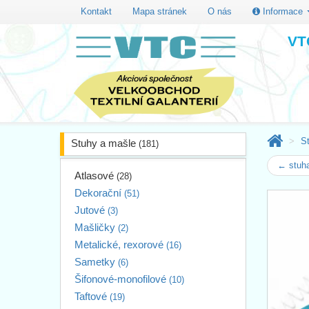
Kontakt
Mapa stránek
O nás
Informace
VTC
S
Stuhy a mašle
(181)
← stuha
Atlasové
(28)
Dekorační
(51)
Jutové
(3)
Mašličky
(2)
Metalické, rexorové
(16)
Sametky
(6)
Šifonové-monofilové
(10)
Taftové
(19)