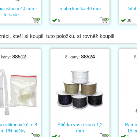
adjustační 40 mm -
Stuha kostka 40 mm
Stuh
torsade
9
38
níci, kteří si koupili tuto položku, si rovněž koupili
88512
88524
 karty:
č. karty:
č
 silikonové čiré 8
Šňůrka voskovaná 1,2
Ramín
m PH háčky
mm
15 m
4
1