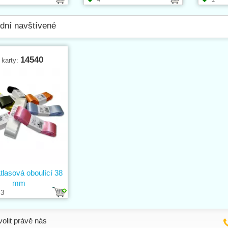
dní navštívené
14540
 karty:
tlasová oboulící 38
mm
3
volit právě nás