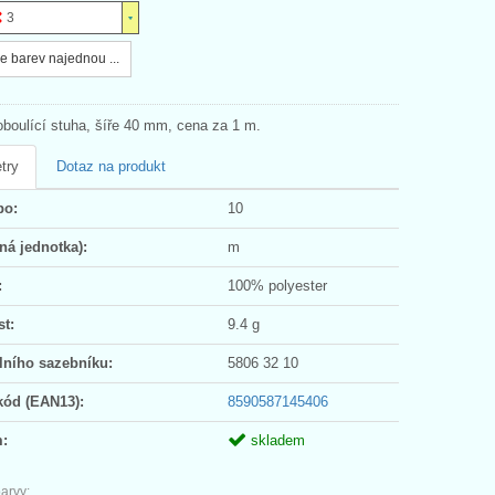
3
e barev najednou ...
oboulící stuha, šíře 40 mm, cena za 1 m.
try
Dotaz na produkt
po:
10
ná jednotka):
m
:
100% polyester
t:
9.4 g
lního sazebníku:
5806 32 10
kód (EAN13):
8590587145406
:
skladem
arvy: