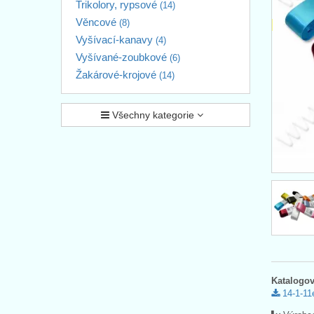
Trikolory, rypsové
(14)
Věncové
(8)
Vyšívací-kanavy
(4)
Vyšívané-zoubkové
(6)
Žakárové-krojové
(14)
Všechny kategorie
Katalogov
14-1-11