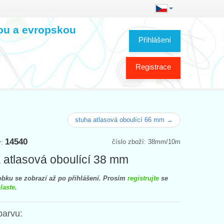
kou a evropskou
Přihlášení
Registrace
stuha atlasová oboulící 66 mm →
14540
číslo zboží: 38mm/10m
y:
 atlasová oboulící 38 mm
bku se zobrazí až po přihlášení. Prosím
registrujte
se
laste
.
barvu: