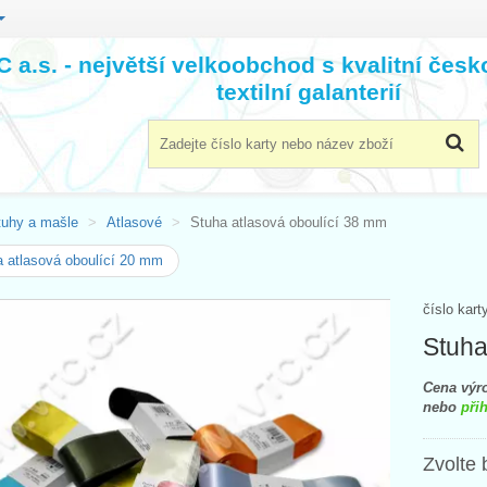
 a.s. - největší velkoobchod s kvalitní čes
textilní galanterií
tuhy a mašle
Atlasové
Stuha atlasová oboulící 38 mm
 atlasová oboulící 20 mm
číslo kart
Stuha
Cena výro
nebo
přih
Zvolte 