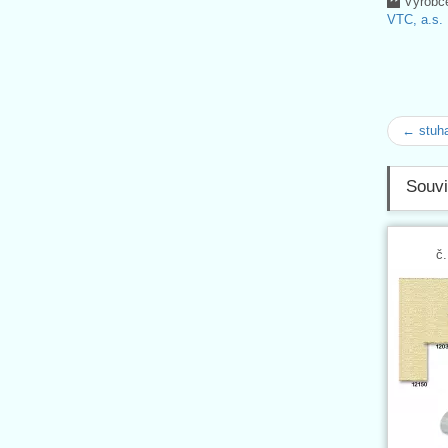
Výrobc
VTC, a.s.
← stuha
Souvi
č.