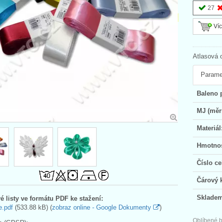
27
Víc
Atlasová 
Parame
Baleno 
MJ (měr
Materiál
Hmotnos
Číslo ce
Čárový 
Skladem
é listy ve formátu PDF ke stažení:
e.pdf
(533.88 kB) (
zobraz online - Google Dokumenty
)
Oblíbené b