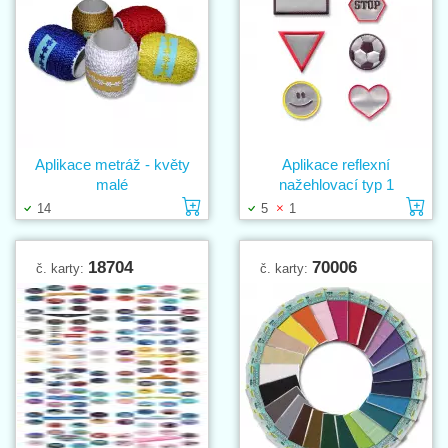
Aplikace metráž - květy
Aplikace reflexní
malé
nažehlovací typ 1
Vložit do košíku
Vl
14
5
1
18704
70006
č. karty:
č. karty: