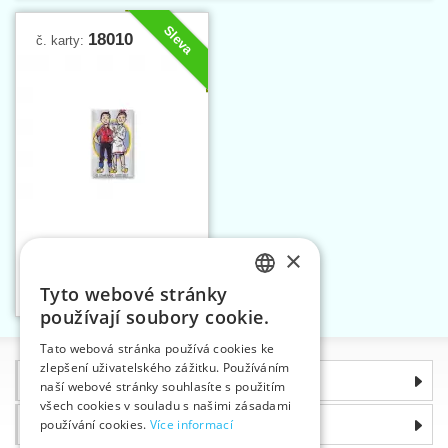
Sleva
18010
č. karty:
×
Nášivka STANDAARD
UITGEVERIJ
Tyto webové stránky
Vložit do košíku
CZECH
1
používají soubory cookie.
SLOVAK
Tato webová stránka používá cookies ke
zlepšení uživatelského zážitku. Používáním
ENGLISH
Informace
naší webové stránky souhlasíte s použitím
GERMAN
všech cookies v souladu s našimi zásadami
Proč si zvolit právě nás
používání cookies.
Více informací