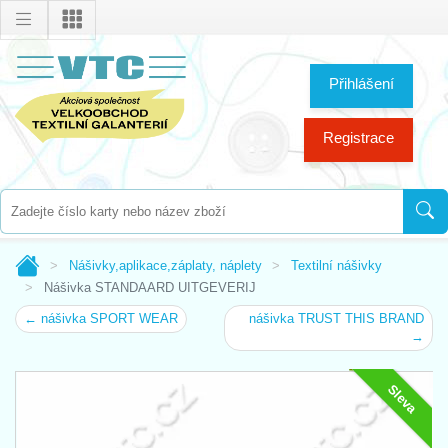
Přihlášení
Registrace
Nášivky,aplikace,záplaty, náplety
Textilní nášivky
Nášivka STANDAARD UITGEVERIJ
← nášivka SPORT WEAR
nášivka TRUST THIS BRAND
→
Sleva