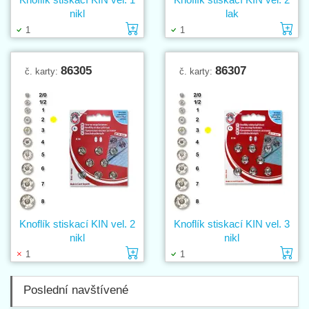
nikl
lak
Vložit do košíku
Vl
1
1
86305
86307
č. karty:
č. karty:
Knoflík stiskací KIN vel. 2
Knoflík stiskací KIN vel. 3
nikl
nikl
Vložit do košíku
Vl
1
1
Poslední navštívené