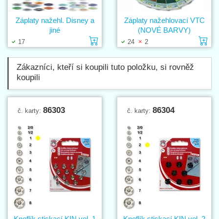
Záplaty nažehl. Disney a
Záplaty nažehlovací VTC
jiné
(NOVÉ BARVY)
Vložit do košíku
Vl
17
24
2
Zákazníci, kteří si koupili tuto položku, si rovněž
koupili
86303
86304
č. karty:
č. karty:
Knoflík stiskací KIN vel. 1
Knoflík stiskací KIN vel. 2