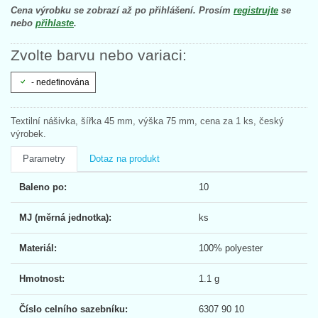
Cena výrobku se zobrazí až po přihlášení. Prosím
registrujte
se
nebo
přihlaste
.
Zvolte barvu nebo variaci:
- nedefinována
Textilní nášivka, šířka 45 mm, výška 75 mm, cena za 1 ks, český
výrobek.
Parametry
Dotaz na produkt
Baleno po:
10
MJ (měrná jednotka):
ks
Materiál:
100% polyester
Hmotnost:
1.1 g
Číslo celního sazebníku:
6307 90 10