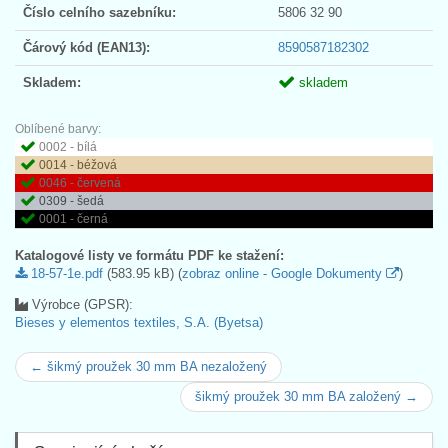
Číslo celního sazebníku:
5806 32 90
Čárový kód (EAN13):
8590587182302
Skladem:
skladem
Oblíbené barvy:
0002 - bílá
0014 - béžová
0046 - červená
0309 - šedá
0001 - černá
Katalogové listy ve formátu PDF ke stažení:
18-57-1e.pdf
(583.95 kB) (
zobraz online - Google Dokumenty
)
Výrobce (GPSR):
Bieses y elementos textiles, S.A. (Byetsa)
← šikmý proužek 30 mm BA nezaložený
šikmý proužek 30 mm BA založený →