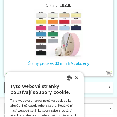
18230
č. karty:
Šikmý proužek 30 mm BA založený
18
×
Tyto webové stránky
Kategorie
CZECH
používají soubory cookie.
SLOVAK
Tato webová stránka používá cookies ke
zlepšení uživatelského zážitku. Používáním
ENGLISH
Informace
naší webové stránky souhlasíte s použitím
GERMAN
všech cookies v souladu s našimi zásadami