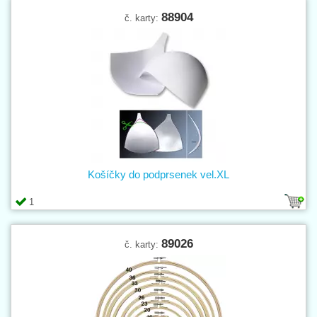
88904
č. karty:
Košíčky do podprsenek vel.XL
1
89026
č. karty: