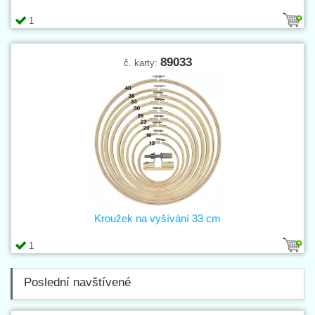
1
89033
č. karty:
Kroužek na vyšívání 33 cm
1
Poslední navštívené