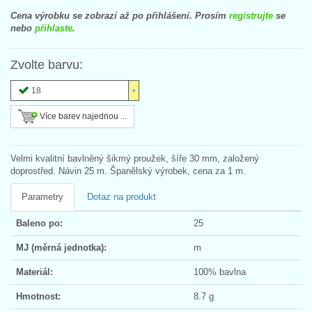
Cena výrobku se zobrazí až po přihlášení. Prosím
registrujte
se
nebo
přihlaste
.
Zvolte barvu:
18
Více barev najednou ...
Velmi kvalitní bavlněný šikmý proužek, šíře 30 mm, založený
doprostřed. Návin 25 m. Španělský výrobek, cena za 1 m.
Parametry
Dotaz na produkt
Baleno po:
25
MJ (měrná jednotka):
m
Materiál:
100% bavlna
Hmotnost:
8.7 g