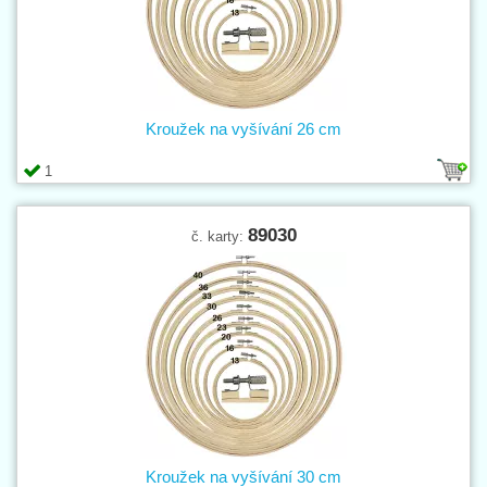
Kroužek na vyšívání 26 cm
1
89030
č. karty:
Kroužek na vyšívání 30 cm