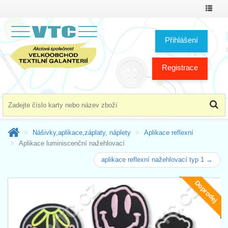
Přepno
menu
Přihlášení
Registrace
Nášivky,aplikace,záplaty, náplety
Aplikace reflexní
Aplikace luminiscenční nažehlovací
aplikace reflexní nažehlovací typ 1 →
Doprodej