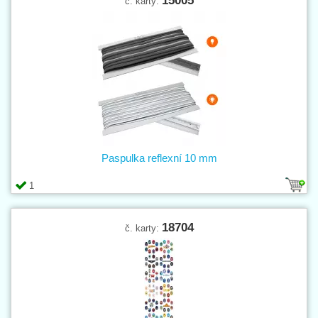
15005
č. karty:
Paspulka reflexní 10 mm
1
18704
č. karty: