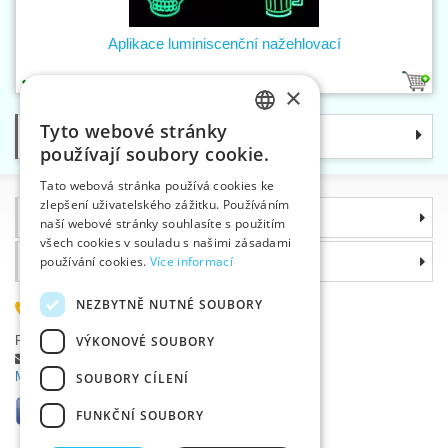
Aplikace luminiscenční nažehlovací
3
×
Tyto webové stránky
Kategorie
CZECH
používají soubory cookie.
SLOVAK
Tato webová stránka používá cookies ke
zlepšení uživatelského zážitku. Používáním
ENGLISH
Informace
naší webové stránky souhlasíte s použitím
GERMAN
všech cookies v souladu s našimi zásadami
Proč si zvolit právě nás
používání cookies.
Více informací
NEZBYTNĚ NUTNÉ SOUBORY
585 051 217
Plzeňská 868, 783 91 Uničov, Česká republika
VÝKONOVÉ SOUBORY
Položit dotaz
|
Nahlásit chybu
Máte problémy s přihlášením ?
SOUBORY CÍLENÍ
FUNKČNÍ SOUBORY