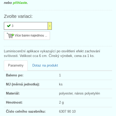
nebo
přihlaste
.
Zvolte variaci:
3
Více barev najednou ...
Luminiscenční aplikace vykazující po osvětlení efekt zachování
svítivosti. Velikost cca 6 cm. Čínský výrobek, cena za 1 ks.
Parametry
Dotaz na produkt
Baleno po:
1
MJ (měrná jednotka):
ks
Materiál:
polyester, nános polyetylén
Hmotnost:
2 g
Číslo celního sazebníku:
6307 90 10