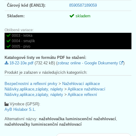
Čárový kód (EAN13):
8590587189059
Skladem:
skladem
Oblíbené variace:
0003 - lebka
0004 - smajlík
0005 - pivo
Katalogové listy ve formátu PDF ke stažení:
18-22-10e.pdf
(732.42 kB) (
zobraz online - Google Dokumenty
)
Produkt je zařazen v následujících kategoriích:
Bezpečnostní a reflexní prvky
>
Nažehlovací aplikace
Nášivky,aplikace,záplaty, náplety
>
Aplikace nažehlovací
Nášivky,aplikace,záplaty, náplety
>
Aplikace reflexní
Výrobce (GPSR):
AyB Hislabor S.L.
Alternativní názvy:
nažehlovačka luminiscenční nažehlovací
,
nažehlovačky luminiscenční nažehlovací