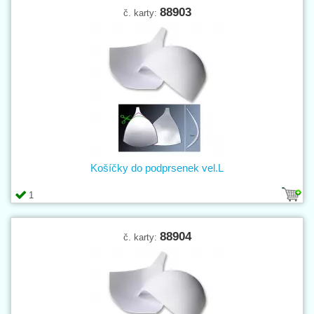
88903
č. karty:
Košíčky do podprsenek vel.L
1
88904
č. karty: