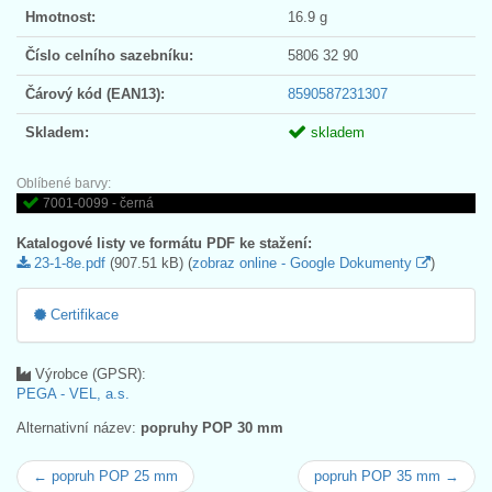
Hmotnost:
16.9 g
Číslo celního sazebníku:
5806 32 90
Čárový kód (EAN13):
8590587231307
Skladem:
skladem
Oblíbené barvy:
7001-0099 - černá
Katalogové listy ve formátu PDF ke stažení:
23-1-8e.pdf
(907.51 kB) (
zobraz online - Google Dokumenty
)
Certifikace
Výrobce (GPSR):
PEGA - VEL, a.s.
Alternativní název:
popruhy POP 30 mm
← popruh POP 25 mm
popruh POP 35 mm →