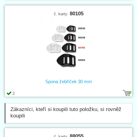
80105
č. karty:
Spona žebříček 30 mm
2
Zákazníci, kteří si koupili tuto položku, si rovněž
koupili
88055
č. karty: