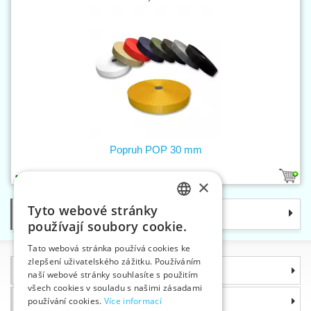
Popruh POP 30 mm
9
×
Tyto webové stránky
Kategorie
CZECH
používají soubory cookie.
SLOVAK
Tato webová stránka používá cookies ke
zlepšení uživatelského zážitku. Používáním
ENGLISH
Informace
naší webové stránky souhlasíte s použitím
GERMAN
všech cookies v souladu s našimi zásadami
Proč si zvolit právě nás
používání cookies.
Více informací