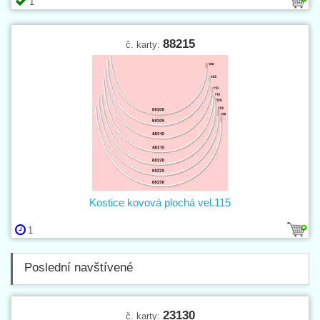
1
88215
č. karty:
Kostice kovová plochá vel.115
1
Poslední navštívené
23130
č. karty: