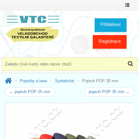
Přepno
menu
Přihlášení
Registrace
Popruhy a lana
Syntetické
Popruh POP 30 mm
← popruh POP 25 mm
popruh POP 35 mm →