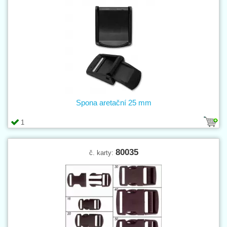
Spona aretační 25 mm
1
80035
č. karty: