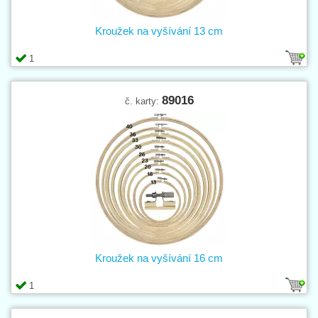
Kroužek na vyšívání 13 cm
1
89016
č. karty:
Kroužek na vyšívání 16 cm
1