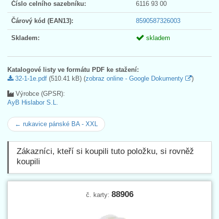
Číslo celního sazebníku:
6116 93 00
Čárový kód (EAN13):
8590587326003
Skladem:
skladem
Katalogové listy ve formátu PDF ke stažení:
32-1-1e.pdf
(510.41 kB) (
zobraz online - Google Dokumenty
)
Výrobce (GPSR):
AyB Hislabor S.L.
← rukavice pánské BA - XXL
Zákazníci, kteří si koupili tuto položku, si rovněž
koupili
88906
č. karty: