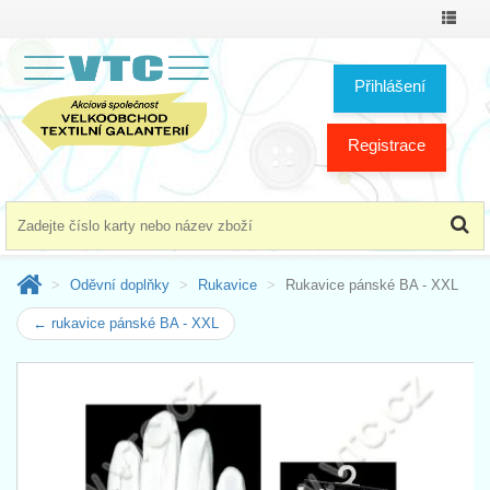
Přepno
menu
Přihlášení
Registrace
Oděvní doplňky
Rukavice
Rukavice pánské BA - XXL
← rukavice pánské BA - XXL