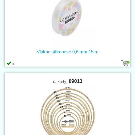
Vlákno silikonové 0,6 mm 15 m
2
89013
č. karty: