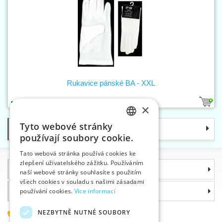
Rukavice pánské BA - XXL
1
×
Tyto webové stránky
Kategorie
CZECH
používají soubory cookie.
SLOVAK
Tato webová stránka používá cookies ke
zlepšení uživatelského zážitku. Používáním
ENGLISH
Informace
naší webové stránky souhlasíte s použitím
GERMAN
všech cookies v souladu s našimi zásadami
Proč si zvolit právě nás
používání cookies.
Více informací
NEZBYTNĚ NUTNÉ SOUBORY
585 051 217