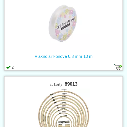
Vlákno silikonové 0,8 mm 10 m
2
89013
č. karty: