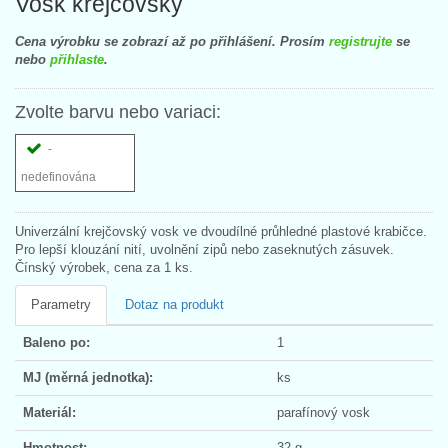
Vosk krejčovský
Cena výrobku se zobrazí až po přihlášení. Prosím
registrujte
se
nebo
přihlaste
.
Zvolte barvu nebo variaci:
-
nedefinována
Univerzální krejčovský vosk ve dvoudílné průhledné plastové krabičce.
Pro lepší klouzání nití, uvolnění zipů nebo zaseknutých zásuvek.
Čínský výrobek, cena za 1 ks.
Parametry
Dotaz na produkt
Baleno po:
1
MJ (měrná jednotka):
ks
Materiál:
parafínový vosk
Hmotnost:
32 g