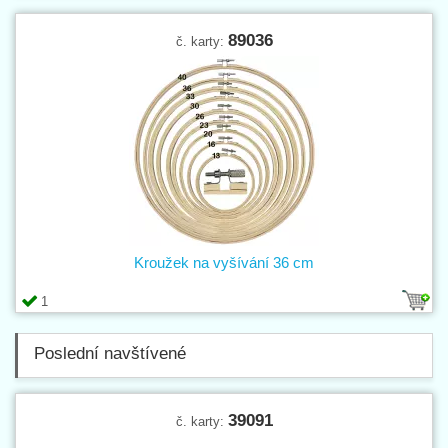
89036
č. karty:
Kroužek na vyšívání 36 cm
1
Poslední navštívené
39091
č. karty: