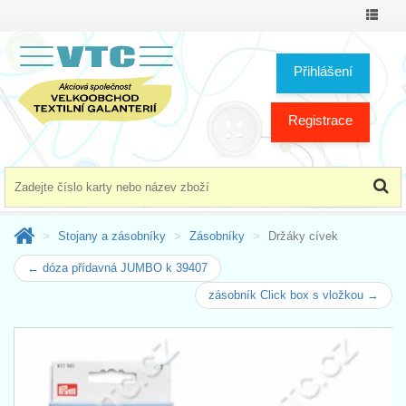
Přepno
menu
Přihlášení
Registrace
Stojany a zásobníky
Zásobníky
Držáky cívek
← dóza přídavná JUMBO k 39407
zásobník Click box s vložkou →