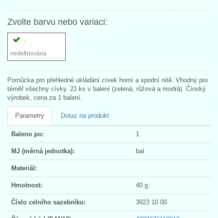
Zvolte barvu nebo variaci:
-
nedefinována
Pomůcka pro přehledné ukládání cívek horní a spodní nitě. Vhodný pro
téměř všechny cívky. 21 ks v balení (zelená, růžová a modrá). Čínský
výrobek, cena za 1 balení.
Parametry
Dotaz na produkt
Baleno po:
1
MJ (měrná jednotka):
bal
Materiál:
Hmotnost:
40 g
Číslo celního sazebníku:
3923 10 00