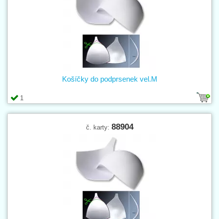
Košíčky do podprsenek vel.M
1
88904
č. karty: