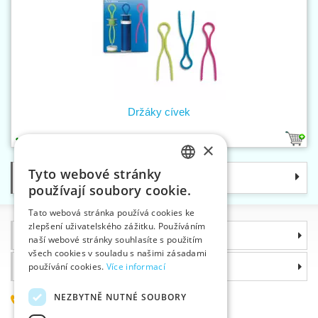
Držáky cívek
1
×
Tyto webové stránky
Kategorie
CZECH
používají soubory cookie.
SLOVAK
Tato webová stránka používá cookies ke
zlepšení uživatelského zážitku. Používáním
ENGLISH
Informace
naší webové stránky souhlasíte s použitím
GERMAN
všech cookies v souladu s našimi zásadami
Proč si zvolit právě nás
používání cookies.
Více informací
NEZBYTNĚ NUTNÉ SOUBORY
585 051 217