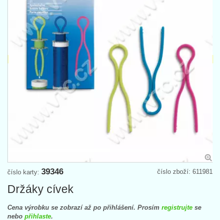
39346
číslo zboží: 611981
číslo karty:
Držáky cívek
Cena výrobku se zobrazí až po přihlášení. Prosím
registrujte
se
nebo
přihlaste
.