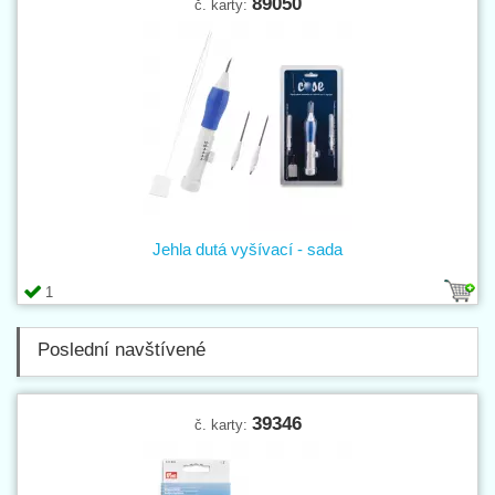
89050
č. karty:
Jehla dutá vyšívací - sada
1
Poslední navštívené
39346
č. karty: