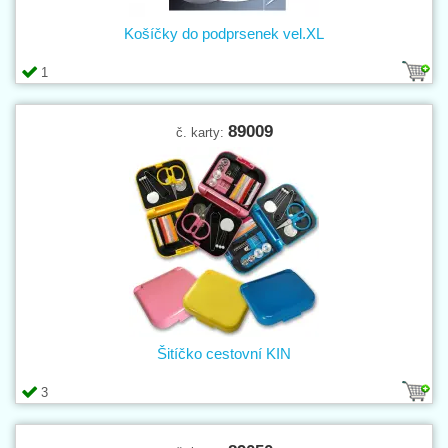
Košíčky do podprsenek vel.XL
1
89009
č. karty:
Šitíčko cestovní KIN
3