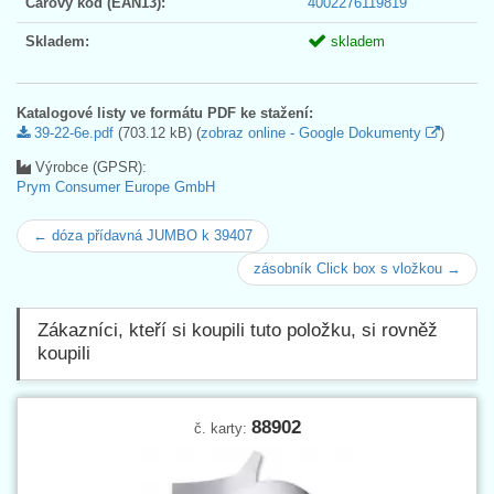
Čárový kód (EAN13):
4002276119819
Skladem:
skladem
Katalogové listy ve formátu PDF ke stažení:
39-22-6e.pdf
(703.12 kB) (
zobraz online - Google Dokumenty
)
Výrobce (GPSR):
Prym Consumer Europe GmbH
← dóza přídavná JUMBO k 39407
zásobník Click box s vložkou →
Zákazníci, kteří si koupili tuto položku, si rovněž
koupili
88902
č. karty: