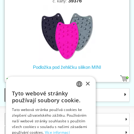
39376
č. karty:
Podložka pod žehličku silikon MINI
3
×
Tyto webové stránky
Kategorie
CZECH
používají soubory cookie.
SLOVAK
Tato webová stránka používá cookies ke
zlepšení uživatelského zážitku. Používáním
ENGLISH
Informace
naší webové stránky souhlasíte s použitím
GERMAN
všech cookies v souladu s našimi zásadami
Proč si zvolit právě nás
používání cookies.
Více informací