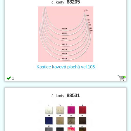
88205
č. karty:
Kostice kovová plochá vel.105
1
88531
č. karty: