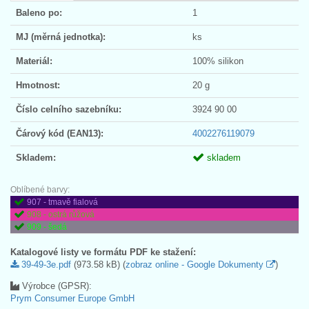
Baleno po:
1
MJ (měrná jednotka):
ks
Materiál:
100% silikon
Hmotnost:
20 g
Číslo celního sazebníku:
3924 90 00
Čárový kód (EAN13):
4002276119079
Skladem:
skladem
Oblíbené barvy:
907 - tmavě fialová
908 - ostrá růžová
909 - šedá
Katalogové listy ve formátu PDF ke stažení:
39-49-3e.pdf
(973.58 kB) (
zobraz online - Google Dokumenty
)
Výrobce (GPSR):
Prym Consumer Europe GmbH