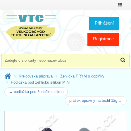
Přepno
menu
Přihlášení
Registrace
Krejčovská příprava
Žehlička PRYM s doplňky
Podložka pod žehličku silikon MINI
← podložka pod žehličku silikon
prášek opravný na textil 12g →