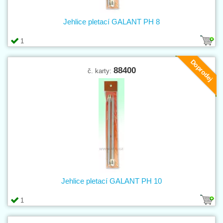
Jehlice pletací GALANT PH 8
1
Doprodej
88400
č. karty:
Jehlice pletací GALANT PH 10
1