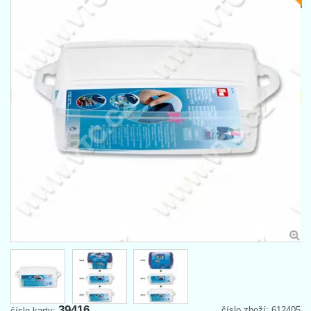
39416
číslo zboží: 612405
číslo karty: