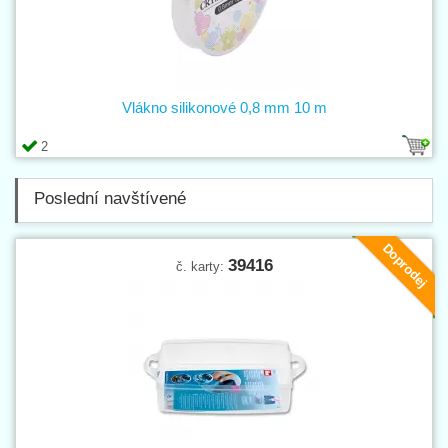
Vlákno silikonové 0,8 mm 10 m
2
Poslední navštívené
Doprodej
39416
č. karty: