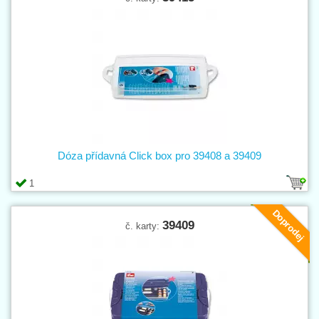
Dóza přídavná Click box pro 39408 a 39409
1
Doprodej
39409
č. karty: