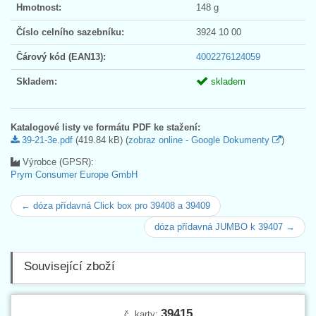
Hmotnost:
148 g
Číslo celního sazebníku:
3924 10 00
Čárový kód (EAN13):
4002276124059
Skladem:
skladem
Katalogové listy ve formátu PDF ke stažení:
39-21-3e.pdf
(419.84 kB) (
zobraz online - Google Dokumenty
)
Výrobce (GPSR):
Prym Consumer Europe GmbH
← dóza přídavná Click box pro 39408 a 39409
dóza přídavná JUMBO k 39407 →
Související zboží
39415
č. karty: