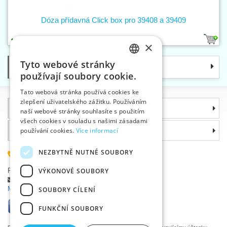
Dóza přídavná Click box pro 39408 a 39409
1
×
Tyto webové stránky
Kategorie
CZECH
používají soubory cookie.
SLOVAK
Tato webová stránka používá cookies ke
zlepšení uživatelského zážitku. Používáním
ENGLISH
Informace
naší webové stránky souhlasíte s použitím
GERMAN
všech cookies v souladu s našimi zásadami
Proč si zvolit právě nás
používání cookies.
Více informací
NEZBYTNĚ NUTNÉ SOUBORY
585 051 217
Plzeňská 868, 783 91 Uničov, Česká republika
VÝKONOVÉ SOUBORY
Položit dotaz
|
Nahlásit chybu
Máte problémy s přihlášením ?
SOUBORY CÍLENÍ
FUNKČNÍ SOUBORY