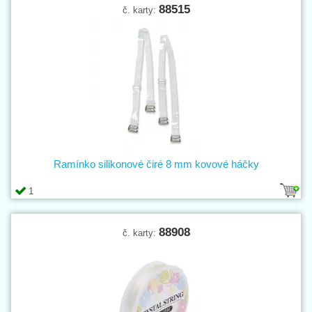
88515
č. karty:
Ramínko silikonové čiré 8 mm kovové háčky
1
88908
č. karty: