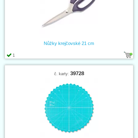
Nůžky krejčovské 21 cm
1
39728
č. karty: