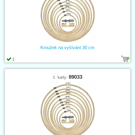
Kroužek na vyšívání 30 cm
1
89033
č. karty: