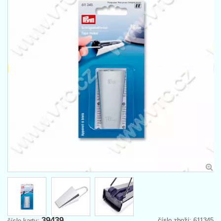
39439
číslo zboží: 611345
číslo karty: