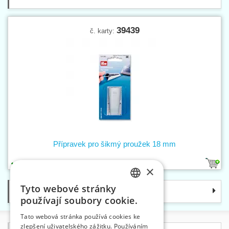
39439
č. karty:
Přípravek pro šikmý proužek 18 mm
1
×
Tyto webové stránky
Kategorie
CZECH
používají soubory cookie.
SLOVAK
Tato webová stránka používá cookies ke
zlepšení uživatelského zážitku. Používáním
ENGLISH