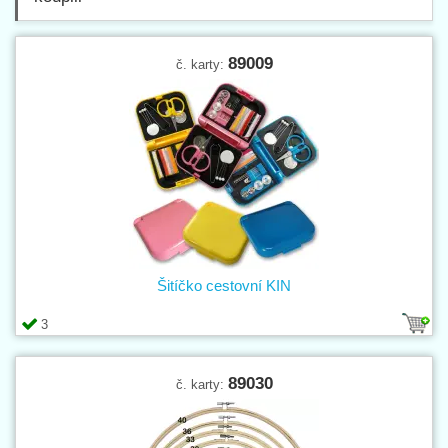
89009
č. karty:
Šitíčko cestovní KIN
3
89030
č. karty: