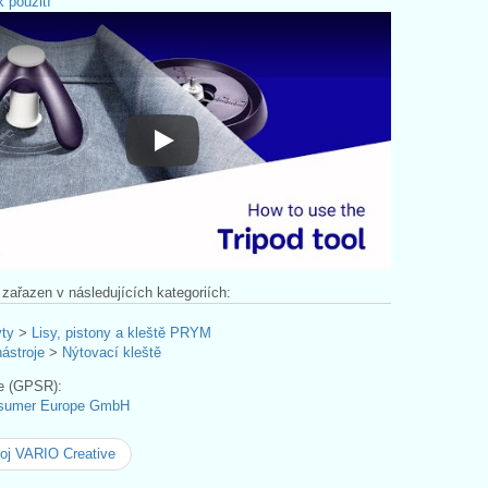
 použití
Návod k použití
 zařazen v následujících kategoriích:
ýty
>
Lisy, pistony a kleště PRYM
nástroje
>
Nýtovací kleště
e (GPSR):
sumer Europe GmbH
oj VARIO Creative