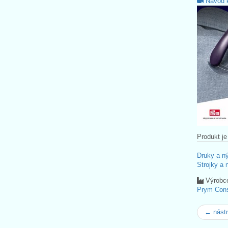
Návod k
Produkt je
Druky a n
Strojky a 
Výrobc
Prym Con
← nástr