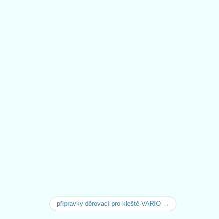
přípravky děrovací pro kleště VARIO →