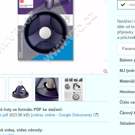
- ne
Narážecí 
dále od kr
přípravky
a průchod
Parame
Baleno 
MJ (měr
Materiál
Hmotnos
Číslo ce
é listy ve formátu PDF ke stažení:
Čárový 
e.pdf
(823.96 kB) (
zobraz online - Google Dokumenty
)
Skladem
á videa, video návody: