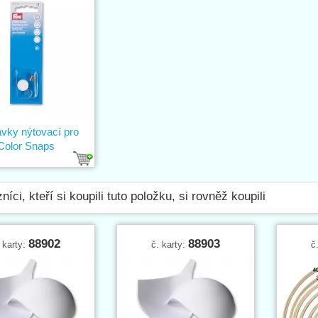
avky nýtovací pro
Color Snaps
níci, kteří si koupili tuto položku, si rovněž koupili
88902
88903
 karty:
č. karty:
č