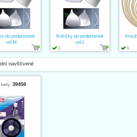
ky do podprsenek
Košíčky do podprsenek
Krouž
vel.M
vel.L
1
1
dní navštívené
39458
 karty: