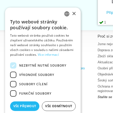
×
Pří
Tyto webové stránky
1
CZECH
používají soubory cookie.
SLOVAK
Tato webová stránka používá cookies ke
Informace
Proč si z
zlepšení uživatelského zážitku. Používáním
ENGLISH
Úvodní strana
Jsme nejvě
naší webové stránky souhlasíte s použitím
GERMAN
všech cookies v souladu s našimi zásadami
Kontakt
Doprava z
používání cookies.
Více informací
Mapa stránek
Zboží skl
O nás
Aktualiza
NEZBYTNĚ NUTNÉ SOUBORY
Obchodní podmínky e-shopu VTC, a.s. pro
Osobní př
zákazníky z České republiky
Objednávk
VÝKONOVÉ SOUBORY
Zásady ochrany osobních údajů
Široký so
SOUBORY CÍLENÍ
Nápověda
Ochrana m
Ke stažení
registrov
FUNKČNÍ SOUBORY
Termíny naskladnění
Staňte se
Aktuality
VŠE PŘIJMOUT
VŠE ODMÍTNOUT
Produktová videa, video návody