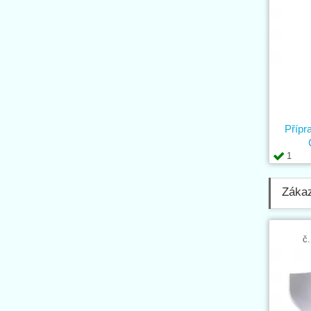
Přípr
1
Zákaz
č.