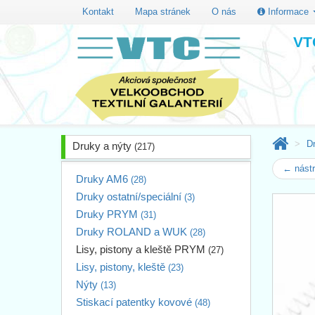
Kontakt
Mapa stránek
O nás
Informace
VTC
D
Druky a nýty
(217)
← nástr
Druky AM6
(28)
Druky ostatní/speciální
(3)
Druky PRYM
(31)
Druky ROLAND a WUK
(28)
Lisy, pistony a kleště PRYM
(27)
Lisy, pistony, kleště
(23)
Nýty
(13)
Stiskací patentky kovové
(48)