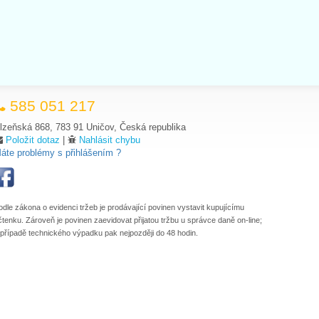
585 051 217
lzeňská 868, 783 91 Uničov, Česká republika
Položit dotaz
|
Nahlásit chybu
áte problémy s přihlášením ?
odle zákona o evidenci tržeb je prodávající povinen vystavit kupujícímu
čtenku. Zároveň je povinen zaevidovat přijatou tržbu u správce daně on-line;
 případě technického výpadku pak nejpozději do 48 hodin.