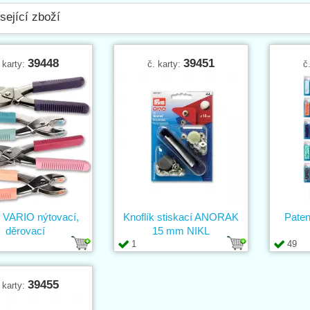
sející zboží
39448
39451
 karty:
č. karty:
č
ě VARIO nýtovací,
Knoflík stiskací ANORAK
Paten
děrovací
15 mm NIKL
1
49
39455
 karty: