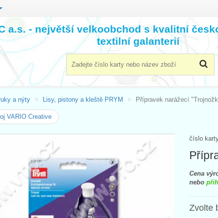
 a.s. - největší velkoobchod s kvalitní čes
textilní galanterií
ruky a nýty
Lisy, pistony a kleště PRYM
Přípravek narážecí "Trojnožk
oj VARIO Creative
číslo kart
Přípr
Cena výro
nebo
přih
Zvolte 