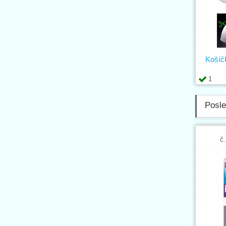
Košíč
1
Posle
č.