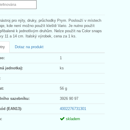
definována
nástroj pro nýty, druky, průchodky Prym. Poslouží v místech
aje, kde není možno použít kleště Vario. Je nutno použít
 přibalené k jednotlivým druhům. Nelze použít na Color snaps
ky 11 a 14 cm. Italský výrobek, cena za 1 ks.
try
Dotaz na produkt
po:
1
ná jednotka):
ks
:
t:
56 g
lního sazebníku:
3926 90 97
kód (EAN13):
4002276731301
:
skladem