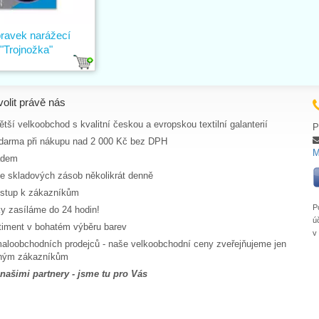
pravek narážecí
"Trojnožka"
volit právě nás
tší velkoobchod s kvalitní českou a evropskou textilní galanterií
P
darma při nákupu nad 2 000 Kč bez DPH
M
adem
ce skladových zásob několikrát denně
ístup k zákazníkům
P
y zasíláme do 24 hodin!
ú
rtiment v bohatém výběru barev
v
aloobchodních prodejců - naše velkoobchodní ceny zveřejňujeme jen
aným zákazníkům
 našimi partnery - jsme tu pro Vás