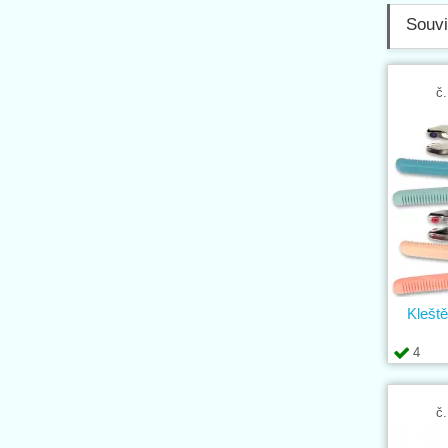
Souvi
č.
Klešt
4
č.