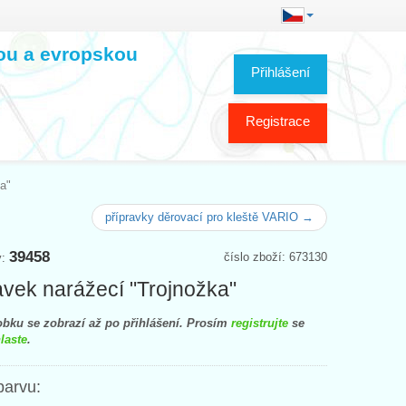
kou a evropskou
Přihlášení
Registrace
a"
přípravky děrovací pro kleště VARIO →
39458
číslo zboží: 673130
y:
avek narážecí "Trojnožka"
bku se zobrazí až po přihlášení. Prosím
registrujte
se
laste
.
barvu: