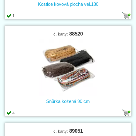
Kostice kovová plochá vel.130
1
88520
č. karty:
Šňůrka kožená 90 cm
4
89051
č. karty: