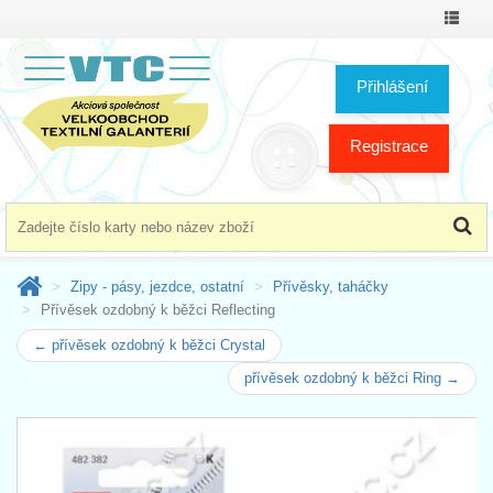
Přepno
menu
Přihlášení
Registrace
Zipy - pásy, jezdce, ostatní
Přívěsky, taháčky
Přívěsek ozdobný k běžci Reflecting
← přívěsek ozdobný k běžci Crystal
přívěsek ozdobný k běžci Ring →