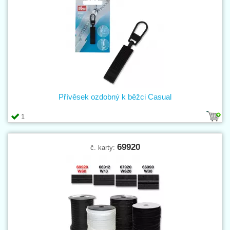
Přívěsek ozdobný k běžci Casual
1
69920
č. karty: