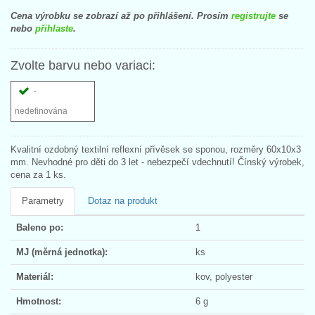
Cena výrobku se zobrazí až po přihlášení. Prosím
registrujte
se
nebo
přihlaste
.
Zvolte barvu nebo variaci:
-
nedefinována
Kvalitní ozdobný textilní reflexní přívěsek se sponou, rozměry 60x10x3
mm. Nevhodné pro děti do 3 let - nebezpečí vdechnutí! Čínský výrobek,
cena za 1 ks.
Parametry
Dotaz na produkt
Baleno po:
1
MJ (měrná jednotka):
ks
Materiál:
kov, polyester
Hmotnost:
6 g