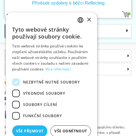
Přívěsek ozdobný k běžci Reflecting
1
×
Tyto webové stránky
Kategorie
CZECH
používají soubory cookie.
SLOVAK
Tato webová stránka používá cookies ke
zlepšení uživatelského zážitku. Používáním
ENGLISH
Informace
naší webové stránky souhlasíte s použitím
GERMAN
všech cookies v souladu s našimi zásadami
Proč si zvolit právě nás
používání cookies.
Více informací
NEZBYTNĚ NUTNÉ SOUBORY
585 051 217
Plzeňská 868, 783 91 Uničov, Česká republika
VÝKONOVÉ SOUBORY
Položit dotaz
|
Nahlásit chybu
Máte problémy s přihlášením ?
SOUBORY CÍLENÍ
FUNKČNÍ SOUBORY
Podle zákona o evidenci tržeb je prodávající povinen vystavit kupujícímu účtenku.
VŠE PŘIJMOUT
VŠE ODMÍTNOUT
Zároveň je povinen zaevidovat přijatou tržbu u správce daně on-line; v případě