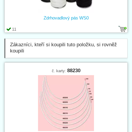
Zdrhovadlový pás WS0
11
Zákazníci, kteří si koupili tuto položku, si rovněž
koupili
88230
č. karty: