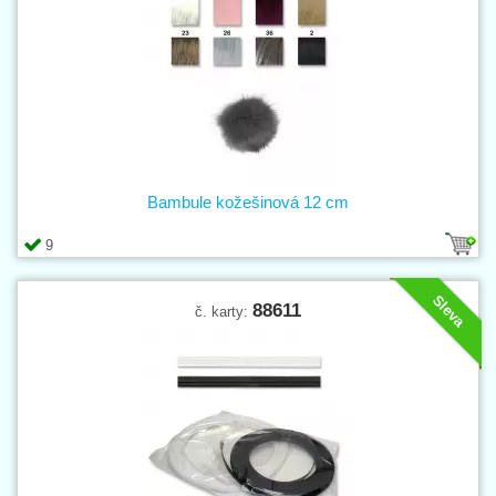
Bambule kožešinová 12 cm
9
Sleva
88611
č. karty: