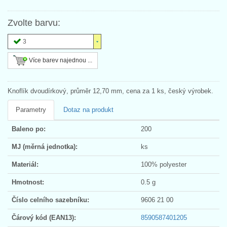
Zvolte barvu:
3
Více barev najednou ...
Knoflík dvoudírkový, průměr 12,70 mm, cena za 1 ks, český výrobek.
Parametry
Dotaz na produkt
Baleno po:
200
MJ (měrná jednotka):
ks
Materiál:
100% polyester
Hmotnost:
0.5 g
Číslo celního sazebníku:
9606 21 00
Čárový kód (EAN13):
8590587401205