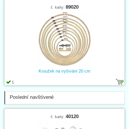
89020
č. karty:
Kroužek na vyšívání 20 cm
1
Poslední navštívené
40120
č. karty: