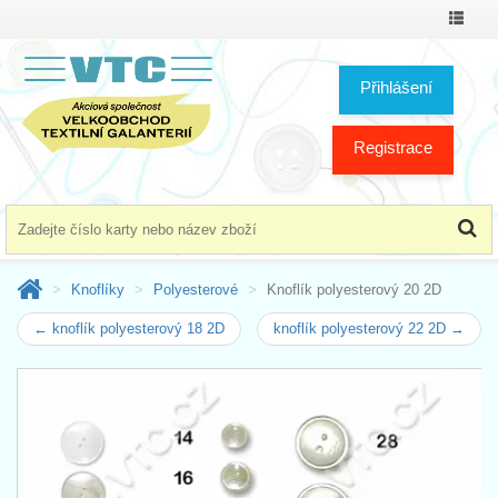
Přepno
menu
Přihlášení
Registrace
Knoflíky
Polyesterové
Knoflík polyesterový 20 2D
← knoflík polyesterový 18 2D
knoflík polyesterový 22 2D →