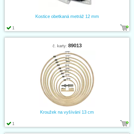
Kostice obetkaná metráž 12 mm
1
89013
č. karty:
Kroužek na vyšívání 13 cm
1