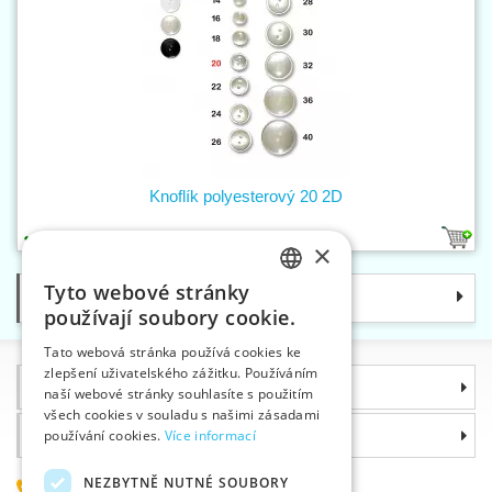
Knoflík polyesterový 20 2D
3
×
Tyto webové stránky
Kategorie
CZECH
používají soubory cookie.
SLOVAK
Tato webová stránka používá cookies ke
zlepšení uživatelského zážitku. Používáním
ENGLISH
Informace
naší webové stránky souhlasíte s použitím
GERMAN
všech cookies v souladu s našimi zásadami
Proč si zvolit právě nás
používání cookies.
Více informací
NEZBYTNĚ NUTNÉ SOUBORY
585 051 217