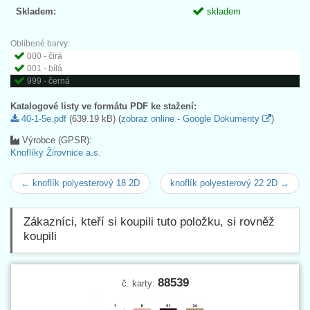
Skladem:
skladem
Oblíbené barvy:
000 - čirá
001 - bílá
999 - černá
Katalogové listy ve formátu PDF ke stažení:
40-1-5e.pdf
(639.19 kB) (
zobraz online - Google Dokumenty
)
Výrobce (GPSR):
Knoflíky Žirovnice a.s.
← knoflík polyesterový 18 2D
knoflík polyesterový 22 2D →
Zákazníci, kteří si koupili tuto položku, si rovněž
koupili
88539
č. karty: