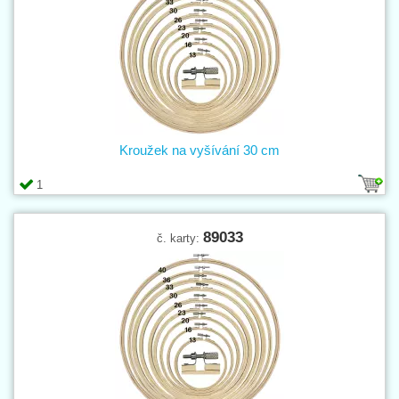
Kroužek na vyšívání 30 cm
1
89033
č. karty: