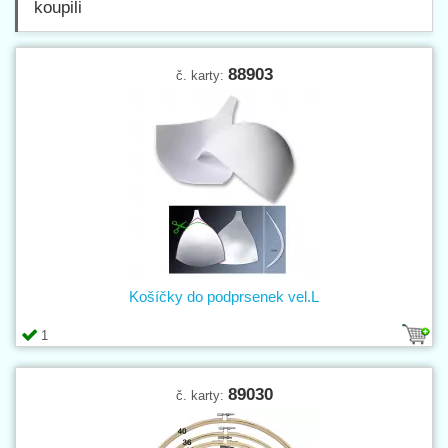
koupili
88903
č. karty:
Košíčky do podprsenek vel.L
1
89030
č. karty: