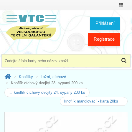
Přepno
menu
Přihlášení
Registrace
Knoflíky
Ložní, cíchové
Knoflík cíchový dvojitý 28, sypaný 200 ks
← knoflík cíchový dvojitý 24, sypaný 200 ks
knoflík mandlovací - karta 20ks →