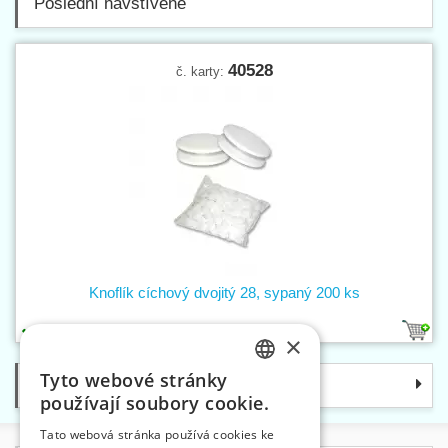
Poslední navštívené
40528
č. karty:
Knoflík cíchový dvojitý 28, sypaný 200 ks
1
×
Tyto webové stránky
Kategorie
CZECH
používají soubory cookie.
SLOVAK
Tato webová stránka používá cookies ke