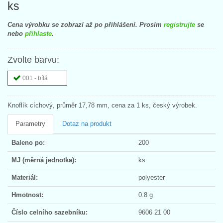
ks
Cena výrobku se zobrazí až po přihlášení. Prosím
registrujte
se
nebo
přihlaste
.
Zvolte barvu:
001 - bílá
Knoflík cíchový, průměr 17,78 mm, cena za 1 ks, český výrobek.
Parametry
Dotaz na produkt
Baleno po:
200
MJ (měrná jednotka):
ks
Materiál:
polyester
Hmotnost:
0.8 g
Číslo celního sazebníku:
9606 21 00