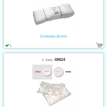
Cíchovka 16 mm
1
49824
č. karty: