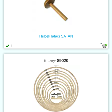
Hříbek látací SATAN
1
89020
č. karty: