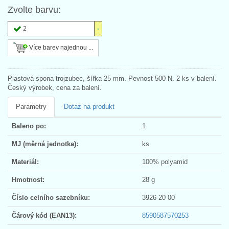
Zvolte barvu:
2
Více barev najednou ...
Plastová spona trojzubec, šířka 25 mm. Pevnost 500 N. 2 ks v balení.
Český výrobek, cena za balení.
Parametry
Dotaz na produkt
Baleno po:
1
MJ (měrná jednotka):
ks
Materiál:
100% polyamid
Hmotnost:
28 g
Číslo celního sazebníku:
3926 20 00
Čárový kód (EAN13):
8590587570253