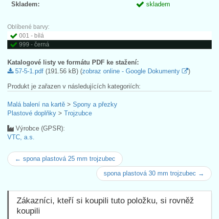
Skladem:
skladem
Oblíbené barvy:
001 - bílá
999 - černá
Katalogové listy ve formátu PDF ke stažení:
57-5-1.pdf
(191.56 kB) (
zobraz online - Google Dokumenty
)
Produkt je zařazen v následujících kategoriích:
Malá balení na kartě
>
Spony a přezky
Plastové doplňky
>
Trojzubce
Výrobce (GPSR):
VTC, a.s.
← spona plastová 25 mm trojzubec
spona plastová 30 mm trojzubec →
Zákazníci, kteří si koupili tuto položku, si rovněž
koupili