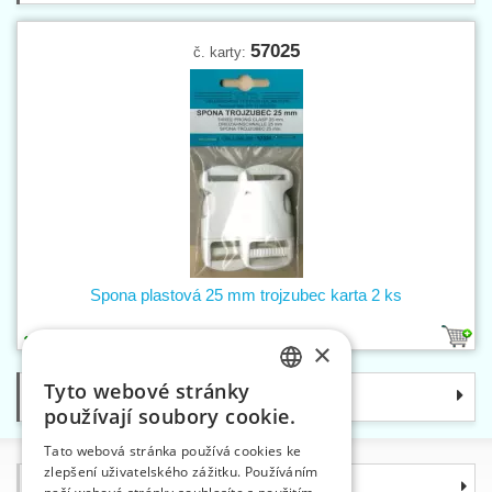
57025
č. karty:
Spona plastová 25 mm trojzubec karta 2 ks
2
×
Tyto webové stránky
Kategorie
CZECH
používají soubory cookie.
SLOVAK
Tato webová stránka používá cookies ke
zlepšení uživatelského zážitku. Používáním
ENGLISH
Informace