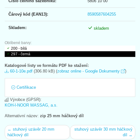
Číslo celního sazebníku:
5806 10 00
Čárový kód (EAN13):
8590587604255
Skladem:
skladem
Oblíbené barvy:
200 - bílá
297 - černá
Katalogové listy ve formátu PDF ke stažení:
60-1-10e.pdf
(306.80 kB) (
zobraz online - Google Dokumenty
)
Certifikace
Výrobce (GPSR):
KOH-I-NOOR MASSAG, a.s.
Alternativní název:
zip 25 mm háčkový díl
← stuhový uzávěr 20 mm
stuhový uzávěr 30 mm háčkový
háčkový díl
díl →