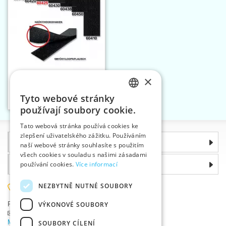
×
Stuhový uzávěr 25 mm
háčkový díl
Tyto webové stránky
Vložit do košíku
CZECH
2
používají soubory cookie.
SLOVAK
Tato webová stránka používá cookies ke
zlepšení uživatelského zážitku. Používáním
ENGLISH
Informace
naší webové stránky souhlasíte s použitím
GERMAN
všech cookies v souladu s našimi zásadami
Proč si zvolit právě nás
používání cookies.
Více informací
NEZBYTNĚ NUTNÉ SOUBORY
585 051 217
VÝKONOVÉ SOUBORY
Plzeňská 868, 783 91 Uničov, Česká republika
Položit dotaz
|
Nahlásit chybu
Máte problémy s přihlášením ?
SOUBORY CÍLENÍ