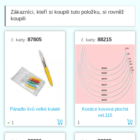
Zákazníci, kteří si koupili tuto položku, si rovněž
koupili
87805
88215
č. karty:
č. karty:
Páradlo švů velké kulaté
Kostice kovová plochá
vel.115
Vložit do košíku
Vl
1
1