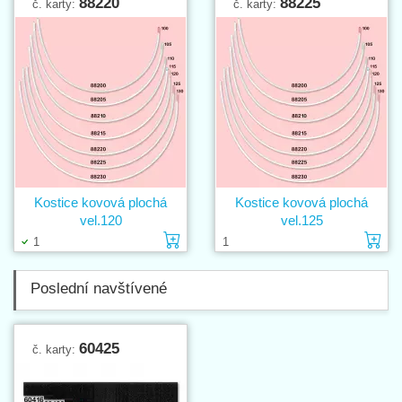
88220
88225
č. karty:
č. karty:
Kostice kovová plochá
Kostice kovová plochá
vel.120
vel.125
Vložit do košíku
Vl
1
1
Poslední navštívené
60425
č. karty: