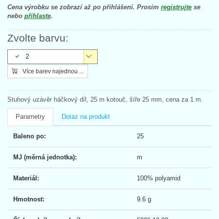
Cena výrobku se zobrazí až po přihlášení. Prosím
registrujte
se
nebo
přihlaste
.
Zvolte barvu:
2
Více barev najednou ...
Stuhový uzávěr háčkový díl, 25 m kotouč, šíře 25 mm, cena za 1 m.
Parametry
Dotaz na produkt
Baleno po:
25
MJ (měrná jednotka):
m
Materiál:
100% polyamid
Hmotnost:
9.6 g