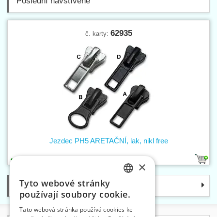
Poslední navštívené
62935
č. karty:
Jezdec PH5 ARETAČNÍ, lak, nikl free
4
×
Tyto webové stránky
Kategorie
CZECH
používají soubory cookie.
SLOVAK
Tato webová stránka používá cookies ke