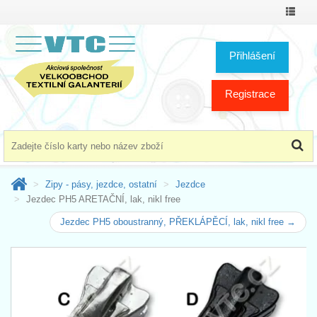
Přepno
menu
Přihlášení
Registrace
Zipy - pásy, jezdce, ostatní
Jezdce
Jezdec PH5 ARETAČNÍ, lak, nikl free
Jezdec PH5 oboustranný, PŘEKLÁPĚCÍ, lak, nikl free →