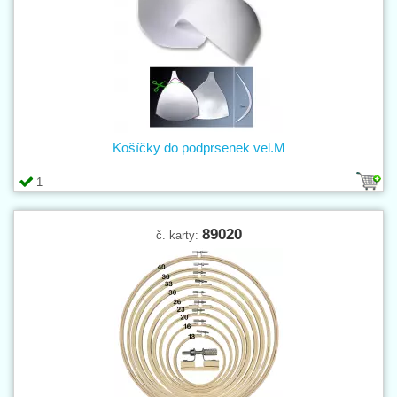
Košíčky do podprsenek vel.M
1
89020
č. karty: