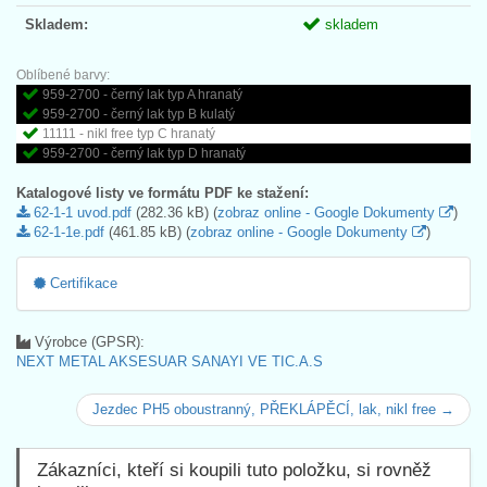
Skladem:
skladem
Oblíbené barvy:
959-2700 - černý lak typ A hranatý
959-2700 - černý lak typ B kulatý
11111 - nikl free typ C hranatý
959-2700 - černý lak typ D hranatý
Katalogové listy ve formátu PDF ke stažení:
62-1-1 uvod.pdf
(282.36 kB) (
zobraz online - Google Dokumenty
)
62-1-1e.pdf
(461.85 kB) (
zobraz online - Google Dokumenty
)
Certifikace
Výrobce (GPSR):
NEXT METAL AKSESUAR SANAYI VE TIC.A.S
Jezdec PH5 oboustranný, PŘEKLÁPĚCÍ, lak, nikl free →
Zákazníci, kteří si koupili tuto položku, si rovněž