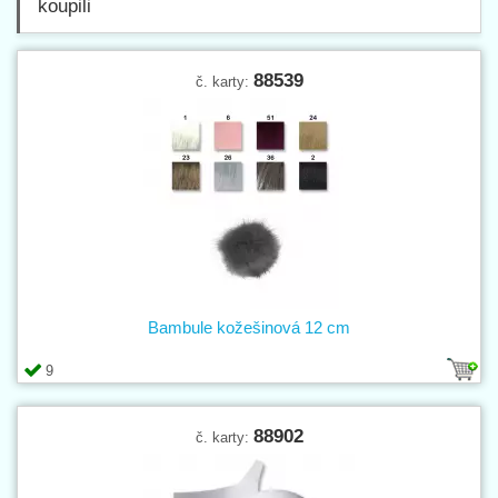
koupili
88539
č. karty:
Bambule kožešinová 12 cm
9
88902
č. karty: