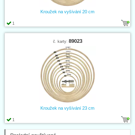
Kroužek na vyšívání 20 cm
1
89023
č. karty:
Kroužek na vyšívání 23 cm
1