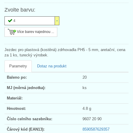
Zvolte barvu:
4
Více barev najednou ...
Jezdec pro plastová (kostěná) zdrhovadla PH5 - 5 mm, aretační, cena
za 1 ks, turecký výrobek.
Parametry
Dotaz na produkt
Baleno po:
20
MJ (měrná jednotka):
ks
Materiál:
Hmotnost:
4.8 g
Číslo celního sazebníku:
9607 20 90
Čárový kód (EAN13):
8590587629357