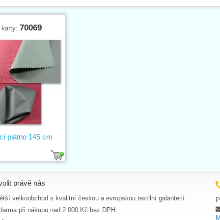
70069
 karty:
cí plátno 145 cm
volit právě nás
tší velkoobchod s kvalitní českou a evropskou textilní galanterií
P
darma při nákupu nad 2 000 Kč bez DPH
M