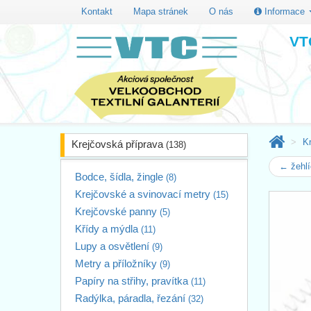
Kontakt
Mapa stránek
O nás
Informace
VTC
K
Krejčovská příprava
(138)
← žehlí
Bodce, šídla, žingle
(8)
Krejčovské a svinovací metry
(15)
Krejčovské panny
(5)
Křídy a mýdla
(11)
Lupy a osvětlení
(9)
Metry a příložníky
(9)
Papíry na střihy, pravítka
(11)
Radýlka, páradla, řezání
(32)