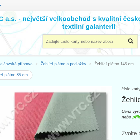
 a.s. - největší velkoobchod s kvalitní čes
textilní galanterií
rejčovská příprava
Žehlící plátna a podložky
Žehlící plátno 145 cm
cí plátno 85 cm
číslo kart
Žehlí
Cena výro
nebo
přih
Zvolte 