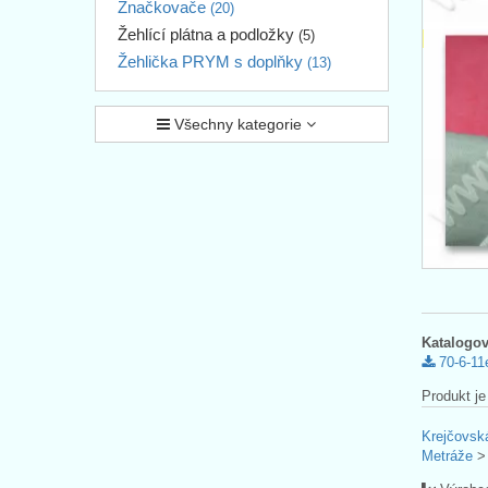
Značkovače
(20)
Žehlící plátna a podložky
(5)
Žehlička PRYM s doplňky
(13)
Všechny kategorie
Katalogov
70-6-11
Produkt je
Krejčovsk
Metráže