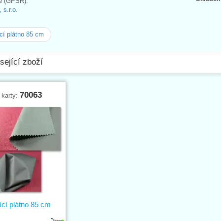
e (GPSR):
s.r.o.
cí plátno 85 cm
sející zboží
70063
 karty:
ící plátno 85 cm