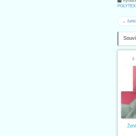
Výrobc
POLYTEX, 
← žehlí
Souvi
č.
Žehl