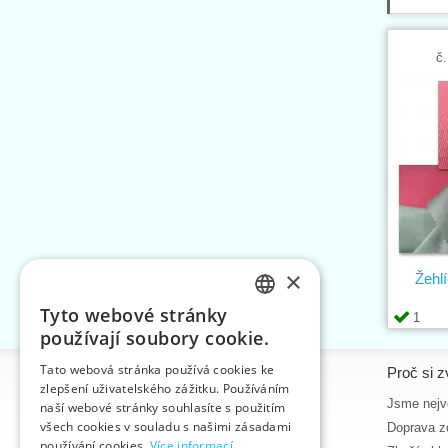
č.
×
Žehlí
Tyto webové stránky
1
CZECH
používají soubory cookie.
SLOVAK
Tato webová stránka používá cookies ke
Informace
Proč si z
zlepšení uživatelského zážitku. Používáním
ENGLISH
Úvodní strana
Jsme nejvě
naší webové stránky souhlasíte s použitím
GERMAN
všech cookies v souladu s našimi zásadami
Kontakt
Doprava z
používání cookies.
Více informací