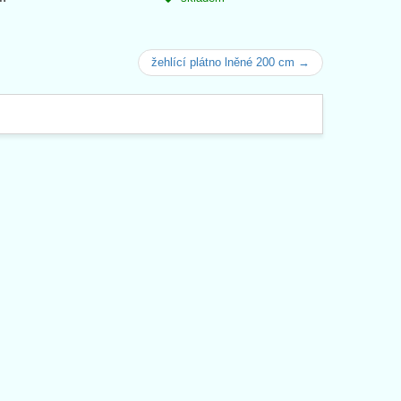
žehlící plátno lněné 200 cm →