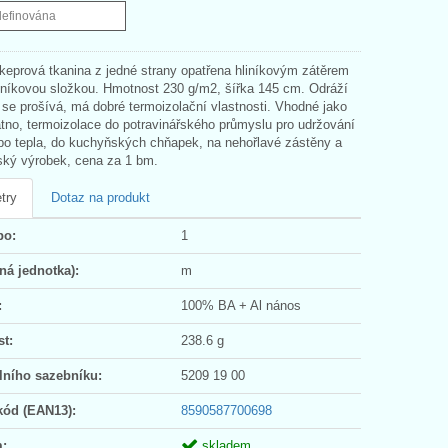
definována
keprová tkanina z jedné strany opatřena hliníkovým zátěrem
hliníkovou složkou. Hmotnost 230 g/m2, šířka 145 cm. Odráží
 se prošívá, má dobré termoizolační vlastnosti. Vhodné jako
látno, termoizolace do potravinářského průmyslu pro udržování
bo tepla, do kuchyňských chňapek, na nehořlavé zástěny a
eský výrobek, cena za 1 bm.
try
Dotaz na produkt
po:
1
ná jednotka):
m
:
100% BA + Al nános
t:
238.6 g
lního sazebníku:
5209 19 00
kód (EAN13):
8590587700698
:
skladem