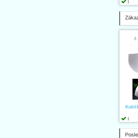
1
Zákaz
č.
Košíč
1
Posle