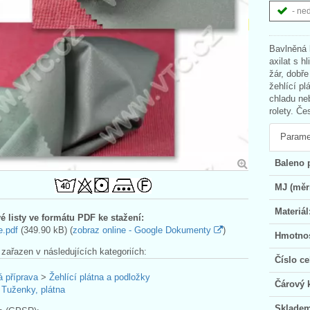
- ne
Bavlněná 
axilat s 
žár, dobře
žehlící p
chladu ne
rolety. Č
Parame
Baleno 
MJ (měr
Materiál
é listy ve formátu PDF ke stažení:
e.pdf
(349.90 kB) (
zobraz online - Google Dokumenty
)
Hmotnos
 zařazen v následujících kategoriích:
Číslo ce
á příprava
>
Žehlící plátna a podložky
Čárový 
>
Tuženky, plátna
Skladem