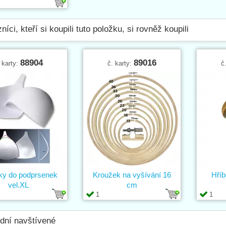
níci, kteří si koupili tuto položku, si rovněž koupili
88904
89016
 karty:
č. karty:
č
ky do podprsenek
Kroužek na vyšívání 16
Hříb
vel.XL
cm
1
1
dní navštívené