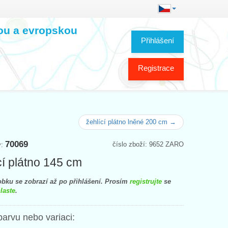
kou a evropskou
Přihlášení
Registrace
žehlící plátno lněné 200 cm →
70069
číslo zboží: 9652 ZARO
y:
cí plátno 145 cm
bku se zobrazí až po přihlášení. Prosím
registrujte
se
laste
.
barvu nebo variaci: