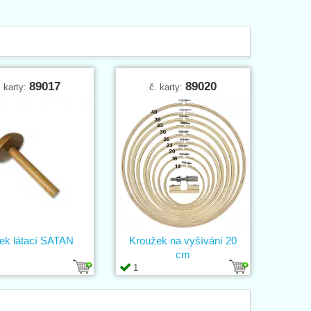
89017
89020
. karty:
č. karty:
ek látací SATAN
Kroužek na vyšívání 20
cm
1