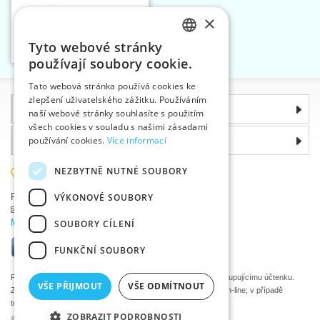
×
Záplaty zažehlovací
ARMY
Tyto webové stránky
Vložit do košíku
CZECH
1
používají soubory cookie.
SLOVAK
Tato webová stránka používá cookies ke
zlepšení uživatelského zážitku. Používáním
ENGLISH
Informace
naší webové stránky souhlasíte s použitím
GERMAN
všech cookies v souladu s našimi zásadami
Proč si zvolit právě nás
používání cookies.
Více informací
NEZBYTNĚ NUTNÉ SOUBORY
585 051 217
VÝKONOVÉ SOUBORY
Plzeňská 868, 783 91 Uničov, Česká republika
Položit dotaz
|
Nahlásit chybu
Máte problémy s přihlášením ?
SOUBORY CÍLENÍ
FUNKČNÍ SOUBORY
Podle zákona o evidenci tržeb je prodávající povinen vystavit kupujícímu účtenku.
VŠE PŘIJMOUT
VŠE ODMÍTNOUT
Zároveň je povinen zaevidovat přijatou tržbu u správce daně on-line; v případě
technického výpadku pak nejpozději do 48 hodin.
ZOBRAZIT PODROBNOSTI
©2026 Velkoobchod textilní galanterie VTC a.s., Uničov