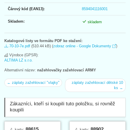
Čárový kód (EAN13):
8594041116001
Skladem:
skladem
Katalogové listy ve formátu PDF ke stažení:
70-10-7e.pdf
(510.44 kB) (
zobraz online - Google Dokumenty
)
Výrobce (GPSR):
ALTIMA LZ s.r.o.
Alternativní název:
nažehlovačky zažehlovací ARMY
← záplaty zažehlovací "vlajky"
záplaty zažehlovací dětské 10
ks →
Zákazníci, kteří si koupili tuto položku, si rovněž
koupili
88615
88902
č. karty:
č. karty: