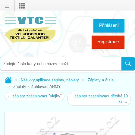
Přihlášení
Registrace
Nášivky,aplikace,záplaty, náplety
Záplaty a čísla
Záplaty zažehlovací ARMY
← záplaty zažehlovací "vlajky"
záplaty zažehlovací dětské 10
ks →