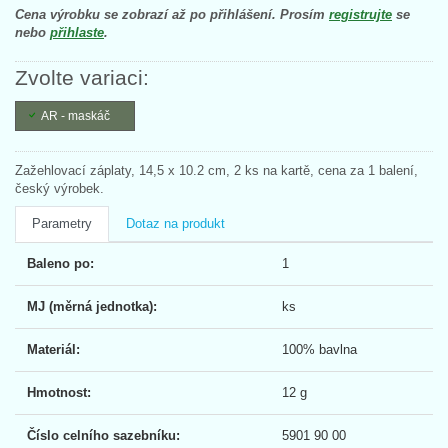
Cena výrobku se zobrazí až po přihlášení. Prosím
registrujte
se
nebo
přihlaste
.
Zvolte variaci:
AR - maskáč
Zažehlovací záplaty, 14,5 x 10.2 cm, 2 ks na kartě, cena za 1 balení,
český výrobek.
Parametry
Dotaz na produkt
Baleno po:
1
MJ (měrná jednotka):
ks
Materiál:
100% bavlna
Hmotnost:
12 g
Číslo celního sazebníku:
5901 90 00