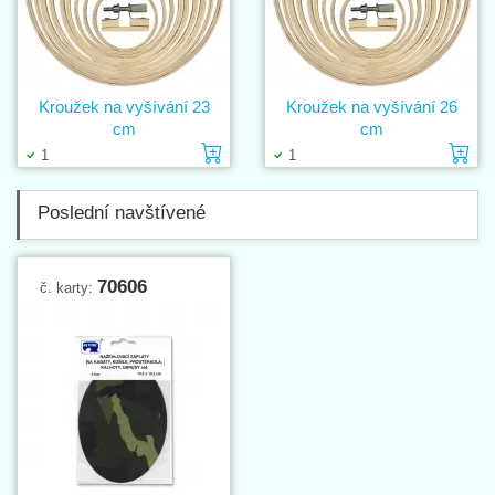
Kroužek na vyšívání 23
Kroužek na vyšívání 26
cm
cm
Vložit do košíku
Vl
1
1
Poslední navštívené
70606
č. karty: