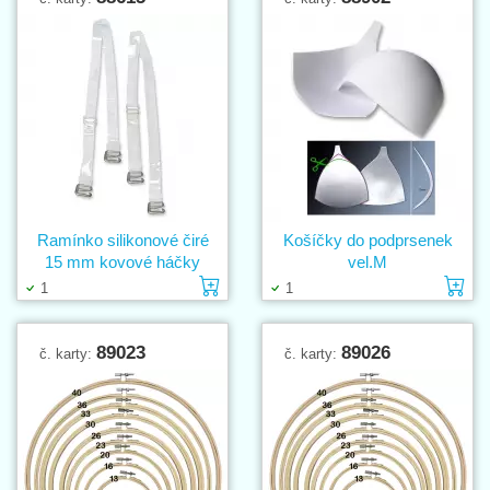
Ramínko silikonové čiré
Košíčky do podprsenek
15 mm kovové háčky
vel.M
Vložit do košíku
Vl
1
1
89023
89026
č. karty:
č. karty: