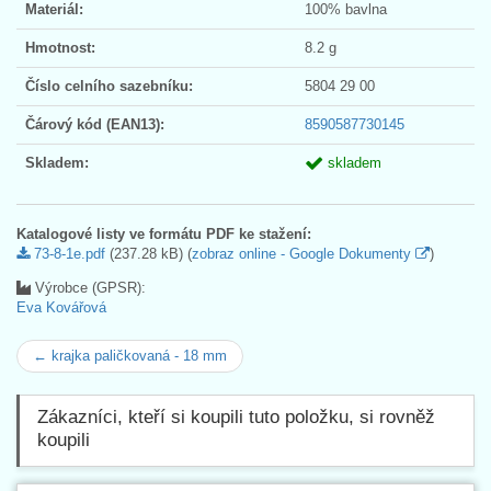
Materiál:
100% bavlna
Hmotnost:
8.2 g
Číslo celního sazebníku:
5804 29 00
Čárový kód (EAN13):
8590587730145
Skladem:
skladem
Katalogové listy ve formátu PDF ke stažení:
73-8-1e.pdf
(237.28 kB) (
zobraz online - Google Dokumenty
)
Výrobce (GPSR):
Eva Kovářová
← krajka paličkovaná - 18 mm
Zákazníci, kteří si koupili tuto položku, si rovněž
koupili