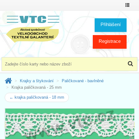
Přepno
menu
Přihlášení
Registrace
Krajky a štykování
Paličkované - bavlněné
Krajka paličkovaná - 25 mm
← krajka paličkovaná - 18 mm