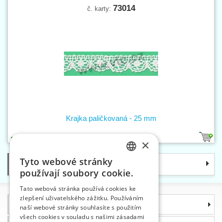
73014
č. karty:
Krajka paličkovaná - 25 mm
1
×
Tyto webové stránky
Kategorie
CZECH
používají soubory cookie.
SLOVAK
Tato webová stránka používá cookies ke
zlepšení uživatelského zážitku. Používáním
ENGLISH
Informace
naší webové stránky souhlasíte s použitím
GERMAN
všech cookies v souladu s našimi zásadami