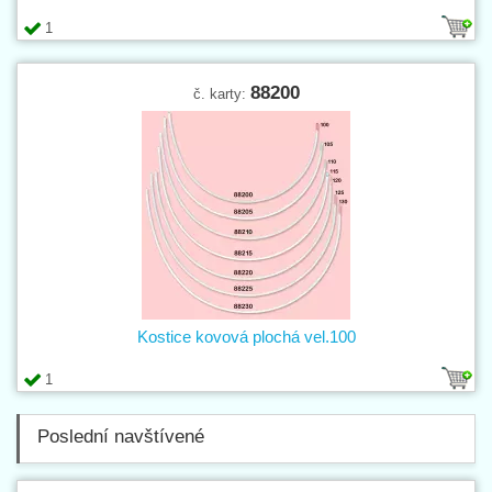
1
88200
č. karty:
Kostice kovová plochá vel.100
1
Poslední navštívené