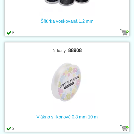
Šňůrka voskovaná 1,2 mm
5
88908
č. karty:
Vlákno silikonové 0,8 mm 10 m
2