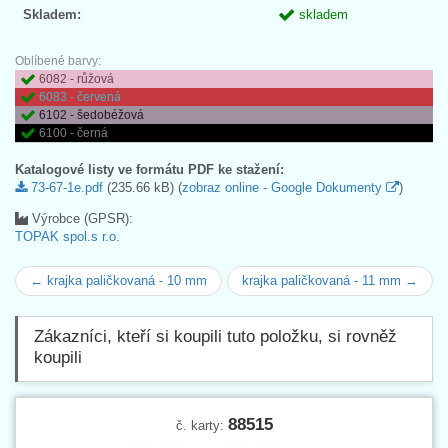
Skladem:
skladem
Oblíbené barvy:
6082 - růžová
6083 - červená
6102 - šedobéžová
6100 - černá
Katalogové listy ve formátu PDF ke stažení:
73-67-1e.pdf
(235.66 kB) (
zobraz online - Google Dokumenty
)
Výrobce (GPSR):
TOPAK spol.s r.o.
← krajka paličkovaná - 10 mm
krajka paličkovaná - 11 mm →
Zákazníci, kteří si koupili tuto položku, si rovněž
koupili
88515
č. karty: