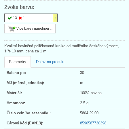
Zvolte barvu:
13
1
Více barev najednou ...
Kvalitní bavlněná paličkovaná krajka od tradičního českého výrobce,
šíře 10 mm, cena za 1 m.
Parametry
Dotaz na produkt
Baleno po:
30
MJ (měrná jednotka):
m
Materiál:
100% bavlna
Hmotnost:
2.5 g
Číslo celního sazebníku:
5804 29 00
Čárový kód (EAN13):
8590587730398