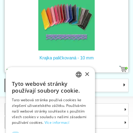
Krajka paličkovaná - 10 mm
13
1
×
Tyto webové stránky
Kategorie
CZECH
používají soubory cookie.
SLOVAK
Tato webová stránka používá cookies ke
zlepšení uživatelského zážitku. Používáním
ENGLISH
Informace
naší webové stránky souhlasíte s použitím
GERMAN
všech cookies v souladu s našimi zásadami
Proč si zvolit právě nás
používání cookies.
Více informací