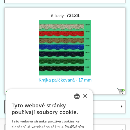
73124
č. karty:
Krajka paličkovaná - 17 mm
7
×
Tyto webové stránky
Kategorie
CZECH
používají soubory cookie.
SLOVAK
Tato webová stránka používá cookies ke
zlepšení uživatelského zážitku. Používáním
ENGLISH