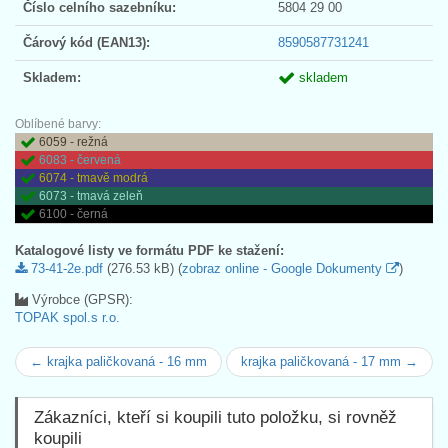
Číslo celního sazebníku:
5804 29 00
Čárový kód (EAN13):
8590587731241
Skladem:
skladem
Oblíbené barvy:
6059 - režná
6083 - červená
6074 - tmavě modrá
6073 - tmavá zeleň
6100 - černá
Katalogové listy ve formátu PDF ke stažení:
73-41-2e.pdf
(276.53 kB) (
zobraz online - Google Dokumenty
)
Výrobce (GPSR):
TOPAK spol.s r.o.
← krajka paličkovaná - 16 mm
krajka paličkovaná - 17 mm →
Zákazníci, kteří si koupili tuto položku, si rovněž
koupili