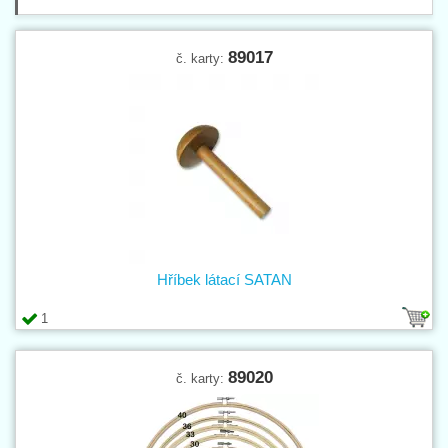
89017
č. karty:
Hříbek látací SATAN
1
89020
č. karty: