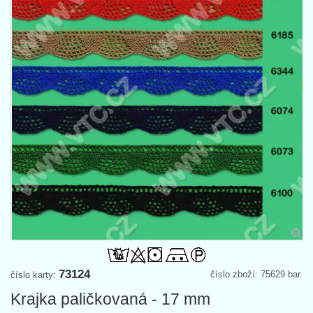
73124
číslo zboží: 75629 bar.
číslo karty:
Krajka paličkovaná - 17 mm