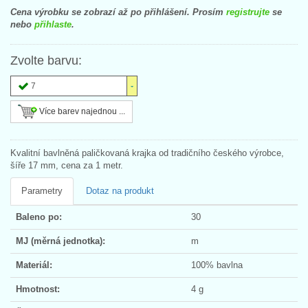
Cena výrobku se zobrazí až po přihlášení. Prosím
registrujte
se
nebo
přihlaste
.
Zvolte barvu:
7
Více barev najednou ...
Kvalitní bavlněná paličkovaná krajka od tradičního českého výrobce,
šíře 17 mm, cena za 1 metr.
Parametry
Dotaz na produkt
Baleno po:
30
MJ (měrná jednotka):
m
Materiál:
100% bavlna
Hmotnost:
4 g