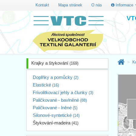
Kontakt
Mapa stránek
O nás
Informace
VTC
K
Krajky a štykování
(169)
Doplňky a pomůcky
(2)
Elastické
(16)
Frivolitkovací jehly a člunky
(3)
Paličkované - bavlněné
(88)
Paličkované - lněné
(5)
Silonové-syntetické
(14)
Štykování-madeira
(41)