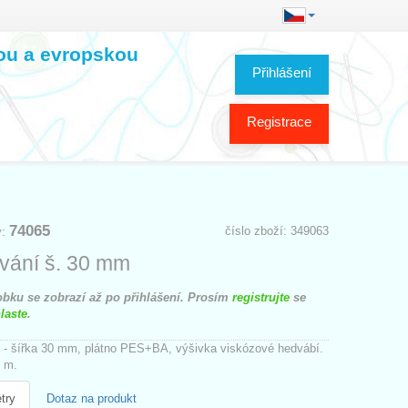
kou a evropskou
Přihlášení
Registrace
74065
číslo zboží: 349063
y:
vání š. 30 mm
bku se zobrazí až po přihlášení. Prosím
registrujte
se
laste
.
 - šířka 30 mm, plátno PES+BA, výšivka viskózové hedvábí.
 m.
try
Dotaz na produkt