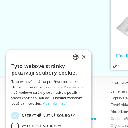
×
Páradl
Tyto webové stránky
1
CZECH
používají soubory cookie.
SLOVAK
Tato webová stránka používá cookies ke
Informace
Proč si z
zlepšení uživatelského zážitku. Používáním
ENGLISH
Úvodní strana
Jsme nejvě
naší webové stránky souhlasíte s použitím
GERMAN
všech cookies v souladu s našimi zásadami
Kontakt
Doprava z
používání cookies.
Více informací
Mapa stránek
Zboží skl
O nás
Aktualiza
NEZBYTNĚ NUTNÉ SOUBORY
Obchodní podmínky e-shopu VTC, a.s. pro
Osobní př
zákazníky z České republiky
Objednávk
VÝKONOVÉ SOUBORY