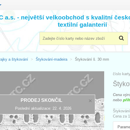
 a.s. - největší velkoobchod s kvalitní čes
textilní galanterií
rajky a štykování
Štykování-madeira
Štykování š. 30 mm
číslo kart
Štyko
Cena výro
×
PRODEJ SKONČIL
nebo
přih
Poslední aktualizace: 22. 4. 2026
Štykování
Cena za 1
Parame