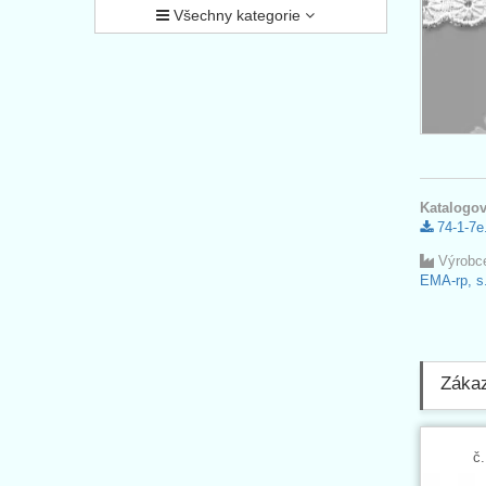
Všechny kategorie
Katalogov
74-1-7e
Výrobc
EMA-rp, s.
Zákaz
č.