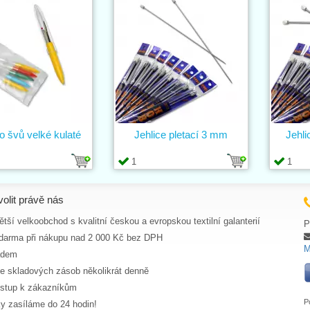
o švů velké kulaté
Jehlice pletací 3 mm
Jehli
1
1
volit právě nás
tší velkoobchod s kvalitní českou a evropskou textilní galanterií
P
darma při nákupu nad 2 000 Kč bez DPH
M
adem
ce skladových zásob několikrát denně
ístup k zákazníkům
P
y zasíláme do 24 hodin!