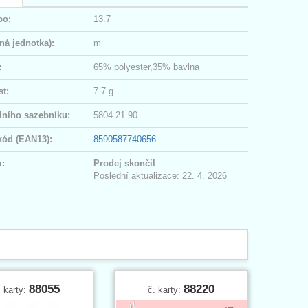
po:
13.7
ná jednotka):
m
:
65% polyester,35% bavlna
t:
7.7 g
lního sazebníku:
5804 21 90
kód (EAN13):
8590587740656
:
Prodej skončil
Poslední aktualizace: 22. 4. 2026
88055
88220
. karty:
č. karty: