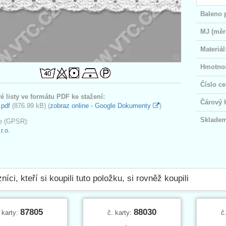
Baleno 
MJ (měr
Materiál
Hmotnos
Číslo ce
é listy ve formátu PDF ke stažení:
Čárový 
.pdf
(876.99 kB) (
zobraz online - Google Dokumenty
)
Skladem
e (GPSR):
r.o.
níci, kteří si koupili tuto položku, si rovněž koupili
87805
88030
 karty:
č. karty:
č