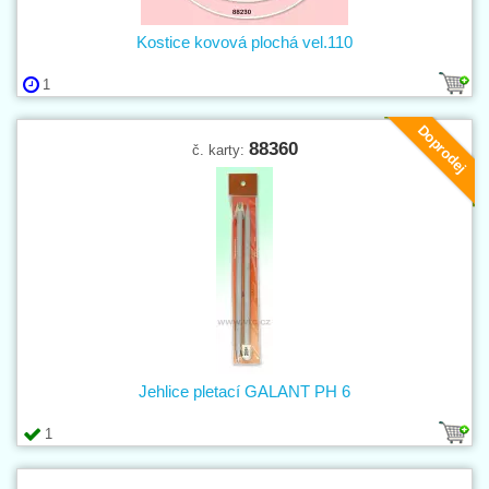
Kostice kovová plochá vel.110
1
Doprodej
88360
č. karty:
Jehlice pletací GALANT PH 6
1