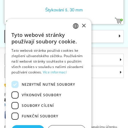
Štykování š. 30 mm
1
×
Tyto webové stránky
Kategorie
CZECH
používají soubory cookie.
SLOVAK
Tato webová stránka používá cookies ke
zlepšení uživatelského zážitku. Používáním
ENGLISH
Informace
naší webové stránky souhlasíte s použitím
GERMAN
všech cookies v souladu s našimi zásadami
používání cookies.
Více informací
Proč si zvolit právě nás
NEZBYTNĚ NUTNÉ SOUBORY
585 051 217
VÝKONOVÉ SOUBORY
Plzeňská 868, 783 91 Uničov, Česká republika
Položit dotaz
|
Nahlásit chybu
Máte problémy s přihlášením ?
SOUBORY CÍLENÍ
FUNKČNÍ SOUBORY
Podle zákona o evidenci tržeb je prodávající povinen vystavit kupujícímu účtenku.