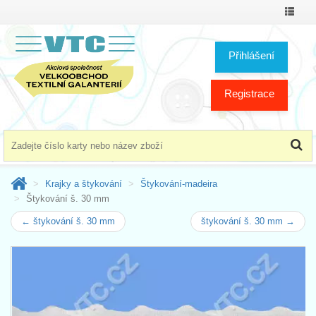
Přepno
menu
Přihlášení
Registrace
Krajky a štykování
Štykování-madeira
Štykování š. 30 mm
← štykování š. 30 mm
štykování š. 30 mm →