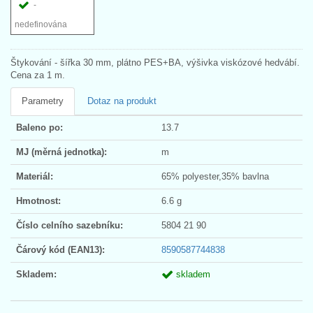
-
nedefinována
Štykování - šířka 30 mm, plátno PES+BA, výšivka viskózové hedvábí.
Cena za 1 m.
Parametry
Dotaz na produkt
Baleno po:
13.7
MJ (měrná jednotka):
m
Materiál:
65% polyester,35% bavlna
Hmotnost:
6.6 g
Číslo celního sazebníku:
5804 21 90
Čárový kód (EAN13):
8590587744838
Skladem:
skladem