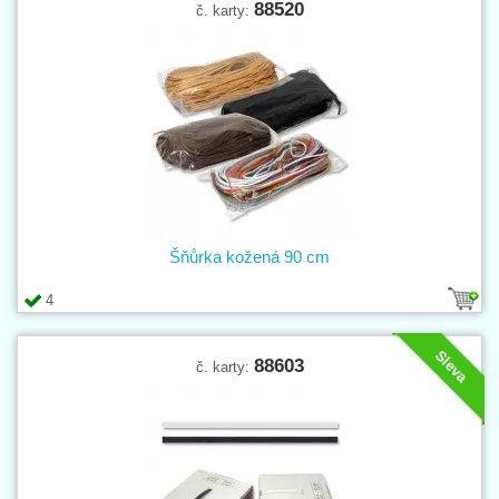
88520
č. karty:
Šňůrka kožená 90 cm
4
Sleva
88603
č. karty: