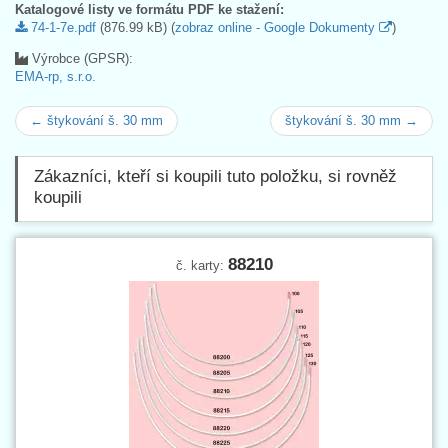
Katalogové listy ve formátu PDF ke stažení:
74-1-7e.pdf
(876.99 kB) (
zobraz online - Google Dokumenty
)
Výrobce (GPSR):
EMA-rp, s.r.o.
← štykování š. 30 mm
štykování š. 30 mm →
Zákazníci, kteří si koupili tuto položku, si rovněž
koupili
88210
č. karty: