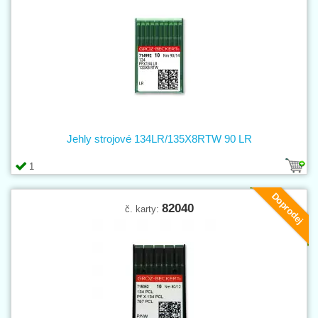
Jehly strojové 134LR/135X8RTW 90 LR
1
Doprodej
82040
č. karty: