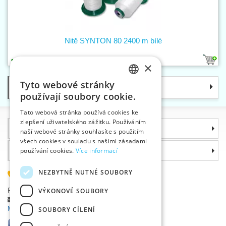
Nitě SYNTON 80 2400 m bílé
1
×
Tyto webové stránky
Kategorie
CZECH
používají soubory cookie.
SLOVAK
Tato webová stránka používá cookies ke
zlepšení uživatelského zážitku. Používáním
ENGLISH
Informace
naší webové stránky souhlasíte s použitím
GERMAN
všech cookies v souladu s našimi zásadami
Proč si zvolit právě nás
používání cookies.
Více informací
NEZBYTNĚ NUTNÉ SOUBORY
585 051 217
Plzeňská 868, 783 91 Uničov, Česká republika
VÝKONOVÉ SOUBORY
Položit dotaz
|
Nahlásit chybu
Máte problémy s přihlášením ?
SOUBORY CÍLENÍ