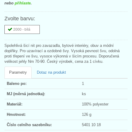
nebo
přihlaste
.
Zvolte barvu:
2000 - bílá
Spolehlivá šicí nit pro zavazadla, bytové interiéry, obuv a módní
doplňky. Pro uzavírací a ozdobné švy. Vysoká pevnost švu, odolná
proti třepení ve švu, vysoce výkonná v šicím procesu. Doporučená
velikost jehly Nm 70-90. Český výrobek, cena za 1 cívku.
Parametry
Dotaz na produkt
Baleno po:
1
MJ (měrná jednotka):
ks
Materiál:
100% polyester
Hmotnost:
126 g
Číslo celního sazebníku:
5401 10 18