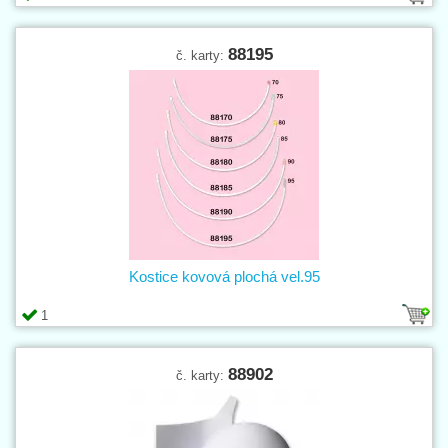
88195
č. karty:
Kostice kovová plochá vel.95
1
88902
č. karty: