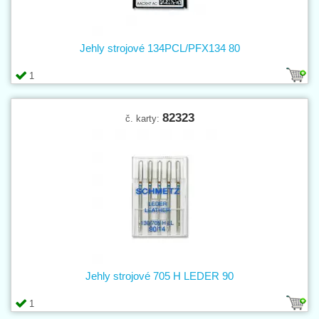
Jehly strojové 134PCL/PFX134 80
1
82323
č. karty:
Jehly strojové 705 H LEDER 90
1