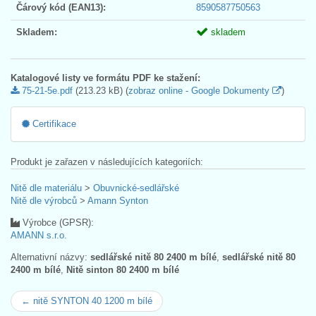
Čárový kód (EAN13):
8590587750563
Skladem:
skladem
Katalogové listy ve formátu PDF ke stažení:
75-21-5e.pdf
(213.23 kB) (
zobraz online - Google Dokumenty
)
Certifikace
Produkt je zařazen v následujících kategoriích:
Nitě dle materiálu
>
Obuvnické-sedlářské
Nitě dle výrobců
>
Amann Synton
Výrobce (GPSR):
AMANN s.r.o.
Alternativní názvy:
sedlářské nitě 80 2400 m bílé
,
sedlářské nitě 80
2400 m bílé
,
Nitě sinton 80 2400 m bílé
← nitě SYNTON 40 1200 m bílé