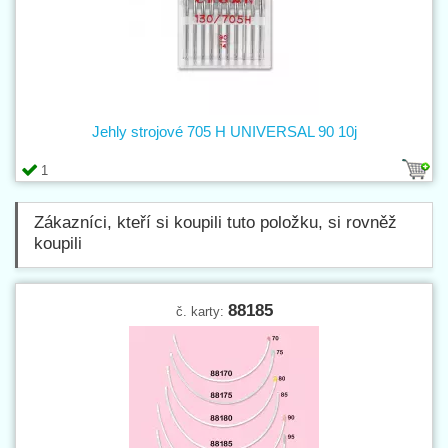
Jehly strojové 705 H UNIVERSAL 90 10j
1
Zákazníci, kteří si koupili tuto položku, si rovněž
koupili
88185
č. karty: