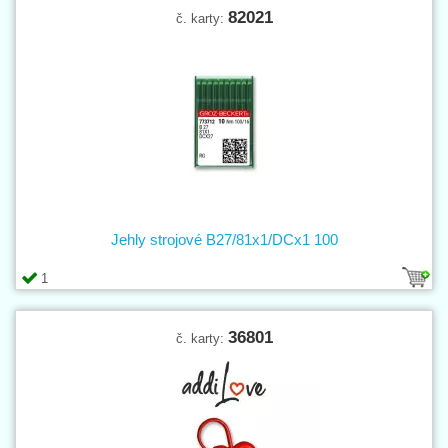
82021
č. karty:
Jehly strojové B27/81x1/DCx1 100
1
36801
č. karty: