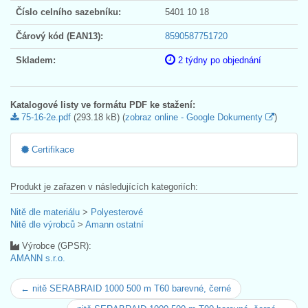
Číslo celního sazebníku:
5401 10 18
Čárový kód (EAN13):
8590587751720
Skladem:
2 týdny po objednání
Katalogové listy ve formátu PDF ke stažení:
75-16-2e.pdf
(293.18 kB) (
zobraz online - Google Dokumenty
)
Certifikace
Produkt je zařazen v následujících kategoriích:
Nitě dle materiálu
>
Polyesterové
Nitě dle výrobců
>
Amann ostatní
Výrobce (GPSR):
AMANN s.r.o.
← nitě SERABRAID 1000 500 m T60 barevné, černé