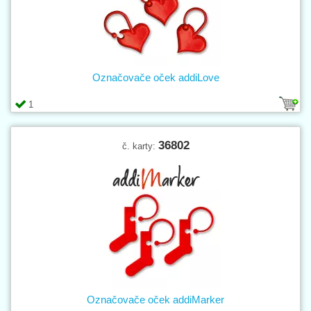
Označovače oček addiLove
1
36802
č. karty:
Označovače oček addiMarker