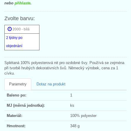
nebo
přihlaste
.
Zvolte barvu:
2000 - bílá
2 týdny po
objednání
Splétaná 100% polyesterová nit pro ozdobné švy. Používá se zejména
při tvorbě hrubých dekorativních švů. Německý výrobek, cena za 1
cívku.
Parametry
Dotaz na produkt
Baleno po:
1
MJ (měrná jednotka):
ks
Materiál:
100% polyester
Hmotnost:
348 g