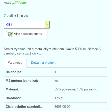
nebo
přihlaste
.
Zvolte barvu:
7
Více barev najednou ...
Strojní vyšívací nit s metalickým efektem. Návin 5000 m. Německý
výrobek, cena za 1 cívku.
Parametry
Dotaz na produkt
Baleno po:
1
MJ (měrná jednotka):
ks
Materiál:
55% polyester, 45% polyamid
Hmotnost:
175 g
Číslo celního sazebníku:
5605 00 00