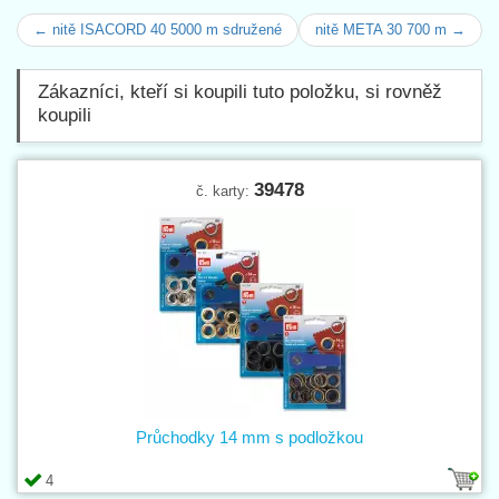
← nitě ISACORD 40 5000 m sdružené
nitě META 30 700 m →
Zákazníci, kteří si koupili tuto položku, si rovněž
koupili
39478
č. karty:
Průchodky 14 mm s podložkou
4