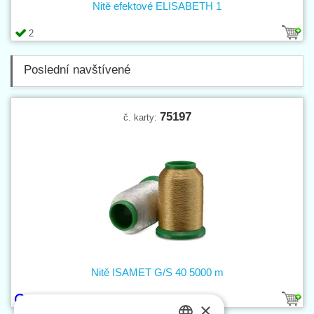
Nitě efektové ELISABETH 1
2
Poslední navštívené
75197
č. karty:
Nitě ISAMET G/S 40 5000 m
7
×