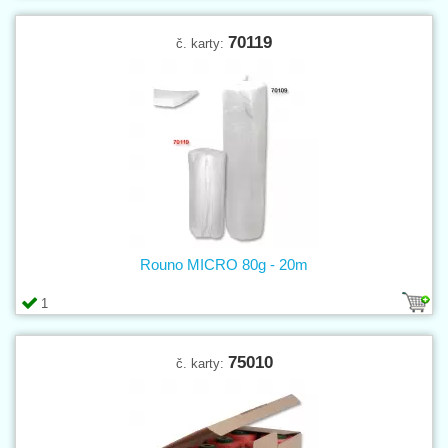
70119
č. karty:
Rouno MICRO 80g - 20m
1
75010
č. karty: