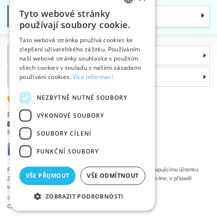
Tyto webové stránky
Kategorie
CZECH
používají soubory cookie.
SLOVAK
Tato webová stránka používá cookies ke
zlepšení uživatelského zážitku. Používáním
ENGLISH
Informace
naší webové stránky souhlasíte s použitím
GERMAN
všech cookies v souladu s našimi zásadami
Proč si zvolit právě nás
používání cookies.
Více informací
NEZBYTNĚ NUTNÉ SOUBORY
585 051 217
Plzeňská 868, 783 91 Uničov, Česká republika
VÝKONOVÉ SOUBORY
Položit dotaz
|
Nahlásit chybu
Máte problémy s přihlášením ?
SOUBORY CÍLENÍ
FUNKČNÍ SOUBORY
Podle zákona o evidenci tržeb je prodávající povinen vystavit kupujícímu účtenku.
VŠE PŘIJMOUT
VŠE ODMÍTNOUT
Zároveň je povinen zaevidovat přijatou tržbu u správce daně on-line; v případě
technického výpadku pak nejpozději do 48 hodin.
ZOBRAZIT PODROBNOSTI
©2026 Velkoobchod textilní galanterie VTC a.s., Uničov
Ceny se zobrazí po přihlášení.