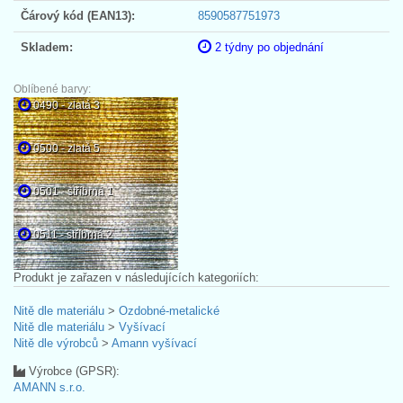
Čárový kód (EAN13):
8590587751973
Skladem:
2 týdny po objednání
Oblíbené barvy:
0490 - zlatá 3
0500 - zlatá 5
0501 - stříbrná 1
0511 - stříbrná 2
Produkt je zařazen v následujících kategoriích:
Nitě dle materiálu
>
Ozdobné-metalické
Nitě dle materiálu
>
Vyšívací
Nitě dle výrobců
>
Amann vyšívací
Výrobce (GPSR):
AMANN s.r.o.