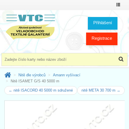
Přepno
menu
Přihlášení
Registrace
Nitě dle výrobců
Amann vyšívací
Nitě ISAMET G/S 40 5000 m
← nitě ISACORD 40 5000 m sdružené
nitě META 30 700 m →