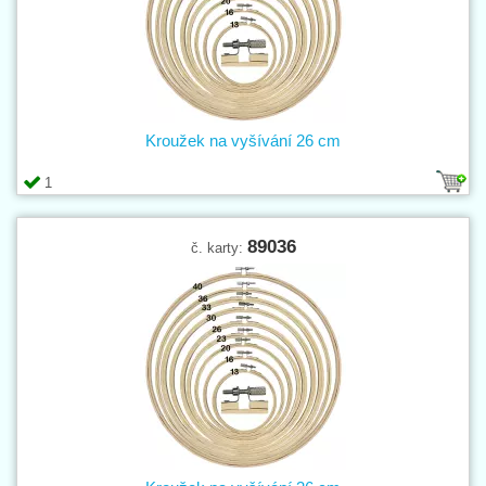
Kroužek na vyšívání 26 cm
1
89036
č. karty: