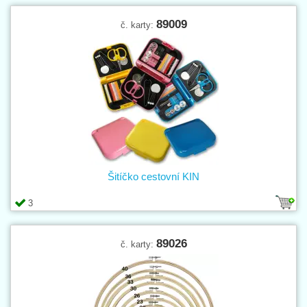
89009
č. karty:
Šitíčko cestovní KIN
3
89026
č. karty: