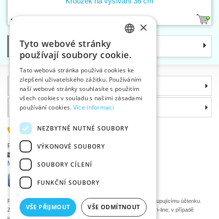
Kroužek na vyšívání 36 cm
1
×
Tyto webové stránky
Kategorie
CZECH
používají soubory cookie.
SLOVAK
Tato webová stránka používá cookies ke
zlepšení uživatelského zážitku. Používáním
ENGLISH
Informace
naší webové stránky souhlasíte s použitím
GERMAN
všech cookies v souladu s našimi zásadami
Proč si zvolit právě nás
používání cookies.
Více informací
NEZBYTNĚ NUTNÉ SOUBORY
585 051 217
Plzeňská 868, 783 91 Uničov, Česká republika
VÝKONOVÉ SOUBORY
Položit dotaz
|
Nahlásit chybu
Máte problémy s přihlášením ?
SOUBORY CÍLENÍ
FUNKČNÍ SOUBORY
Podle zákona o evidenci tržeb je prodávající povinen vystavit kupujícímu účtenku.
VŠE PŘIJMOUT
VŠE ODMÍTNOUT
Zároveň je povinen zaevidovat přijatou tržbu u správce daně on-line; v případě
technického výpadku pak nejpozději do 48 hodin.