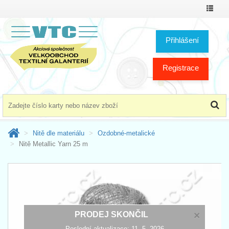
Přepno
menu
Přihlášení
Registrace
Nitě dle materiálu
Ozdobné-metalické
Nitě Metallic Yarn 25 m
×
PRODEJ SKONČIL
Poslední aktualizace: 11. 5. 2026